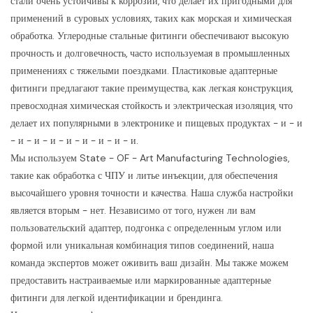
стали очень устойчивы к коррозии, что делает их пригодными для
применений в суровых условиях, таких как морская и химическая
обработка. Углеродные стальные фитинги обеспечивают высокую
прочность и долговечность, часто используемая в промышленных
применениях с тяжелыми поездками. Пластиковые адаптерные
фитинги предлагают такие преимущества, как легкая конструкция,
превосходная химическая стойкость и электрическая изоляция, что
делает их популярными в электронике и пищевых продуктах - и - и
- и - и - и - и - и - и - и - и.
Мы используем State - OF - Art Manufacturing Technologies,
такие как обработка с ЧПУ и литье инъекции, для обеспечения
высочайшего уровня точности и качества. Наша служба настройки
является вторым - нет. Независимо от того, нужен ли вам
пользовательский адаптер, подгонка с определенным углом или
формой или уникальная комбинация типов соединений, наша
команда экспертов может оживить ваш дизайн. Мы также можем
предоставить настраиваемые или маркированные адаптерные
фитинги для легкой идентификации и брендинга.