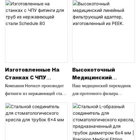
Изготовленные На
Высокоточный
Станках С ЧПУ
Медицинский
Фитинги Для Труб Из
Линейный
Компания Honscn производит
Наш медицинский переходник
Нержавеющей Стали
Фильтрующий
фитинги из нержавеющей стали
для проточного фильтра
Schedule 80
Адаптер,
Schedule 80 на заказ для
изготовлен с высокой точностью
Изготовленный Из
промышленных гидравлических
из высокоэффективного
PEEK.
систем, датчиков и оборудования
полиэфирэфиркетона (PEEK) и
автоматизации. Разработанные с
специально разработан для
прецизионно обработанными
критически важных систем