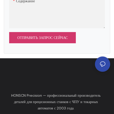
Содержание
фунтов на кв. дюйм и
экстремальным температурам (от
предлагает 15 решений по
-50 ° C до 250 ° C) и средах
обработке поверхности, таких
химической коррозии
как никелирование и покрытие
ПТФЭ, для соответствия строгим
требованиям к герметизации
ОТПРАВИТЬ ЗАПРОС СЕЙЧАС
при высоких температурах,
агрессивных средах и в условиях
чистых помещений.
HONSCN Precision — профессиональный производитель
деталей для прецизионных станков с ЧПУ и токарных
автоматов с 2003 года.