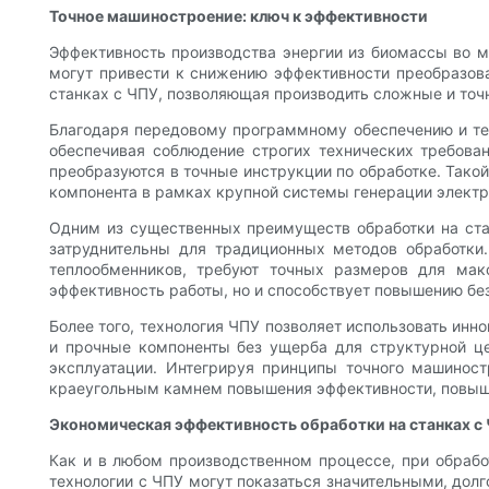
Точное машиностроение: ключ к эффективности
Эффективность производства энергии из биомассы во мн
могут привести к снижению эффективности преобразова
станках с ЧПУ, позволяющая производить сложные и точ
Благодаря передовому программному обеспечению и тех
обеспечивая соблюдение строгих технических требова
преобразуются в точные инструкции по обработке. Тако
компонента в рамках крупной системы генерации электр
Одним из существенных преимуществ обработки на ста
затруднительны для традиционных методов обработки.
теплообменников, требуют точных размеров для мак
эффективность работы, но и способствует повышению бе
Более того, технология ЧПУ позволяет использовать инн
и прочные компоненты без ущерба для структурной це
эксплуатации. Интегрируя принципы точного машиност
краеугольным камнем повышения эффективности, повышен
Экономическая эффективность обработки на станках с
Как и в любом производственном процессе, при обрабо
технологии с ЧПУ могут показаться значительными, дол