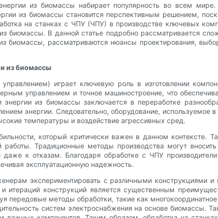
энергии из биомассы набирает популярность во всем мире
ергии из биомассы становится перспективным решением, поск
аботка на станках с ЧПУ (ЧПУ) в производстве ключевых ком
 из биомассы. В данной статье подробно рассматривается сло
из биомассы, рассматриваются нюансы проектирования, выбо
ии из биомассы
управлением) играет ключевую роль в изготовлении компоне
терным управлением и точное машиностроение, что обеспечив
и энергии из биомассы заключается в переработке разнообр
ием энергии. Следовательно, оборудование, используемое в 
ысокие температуры и воздействие агрессивных сред.
бильности, который критически важен в данном контексте. Та
 работы. Традиционные методы производства могут вносить 
 даже к отказам. Благодаря обработке с ЧПУ производители 
печивая эксплуатационную надежность.
инженерам экспериментировать с различными конструкциями и
 и итераций конструкций является существенным преимущес
уя передовые методы обработки, такие как многокоординатное 
ельность систем электроснабжения на основе биомассы. Така
и важных компонентов. Таким образом, обработка на станка