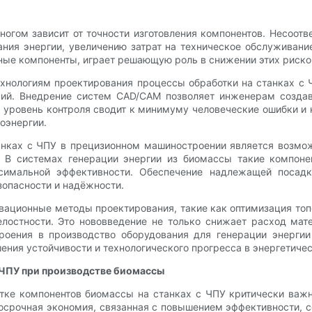
огом зависит от точности изготовления компонентов. Несоотв
ния энергии, увеличению затрат на техническое обслуживани
ные компоненты, играет решающую роль в снижении этих риско
нологиям проектирования процессы обработки на станках с 
ний. Внедрение систем CAD/CAM позволяет инженерам созда
й уровень контроля сводит к минимуму человеческие ошибки и 
оэнергии.
нках с ЧПУ в прецизионном машиностроении является возмож
 В системах генерации энергии из биомассы такие компоне
симальной эффективности. Обеспечение надлежащей посадк
зопасности и надёжности.
овационные методы проектирования, такие как оптимизация топ
лостности. Это нововведение не только снижает расход мате
роения в производство оборудования для генерации энергии
ия устойчивости и технологического прогресса в энергетичес
 ЧПУ при производстве биомассы
тке компонентов биомассы на станках с ЧПУ критически важн
госрочная экономия, связанная с повышением эффективности,