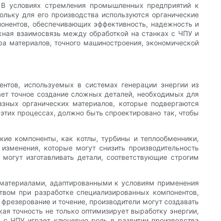
. В условиях стремления промышленных предприятий к
ольку для его производства используются органические
понентов, обеспечивающих эффективность, надежность и
жная взаимосвязь между обработкой на станках с ЧПУ и
ра материалов, точного машиностроения, экономической
нтов, используемых в системах генерации энергии из
ает точное создание сложных деталей, необходимых для
азных органических материалов, которые подвергаются
этих процессах, должно быть спроектировано так, чтобы
кие компоненты, как котлы, турбины и теплообменники,
изменения, которые могут снизить производительность
могут изготавливать детали, соответствующие строгим
 материалами, адаптированными к условиям применения
твом при разработке специализированных компонентов,
фрезерование и точение, производители могут создавать
я точность не только оптимизирует выработку энергии,
х с ЧПУ играет ключевую роль в развитии производства