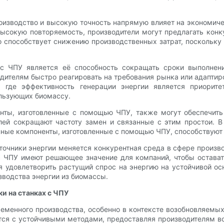
оизводство и высокую точность напрямую влияет на экономич
высокую повторяемость, производители могут предлагать конк
о способствует снижению производственных затрат, поскольк
с ЧПУ является её способность сокращать сроки выполнени
ителям быстро реагировать на требования рынка или адаптир
, где эффективность генерации энергии является приорите
льзующих биомассу.
нты, изготовленные с помощью ЧПУ, также могут обеспечит
ей сокращают частоту замен и связанные с этим простои. В
нные компоненты, изготовленные с помощью ЧПУ, способствуют
сточники энергии меняется конкурентная среда в сфере произ
с ЧПУ имеют решающее значение для компаний, чтобы остава
удовлетворить растущий спрос на энергию на устойчивой ос
водства энергии из биомассы.
и на станках с ЧПУ
менного производства, особенно в контексте возобновляемых 
тся с устойчивыми методами, предоставляя производителям 