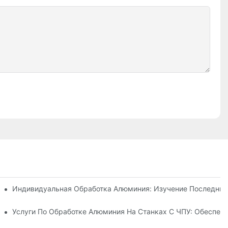
ынков
о Производства
Индивидуальная Обработка Алюминия: Изучение Последних
Проектами
Услуги По Обработке Алюминия На Станках С ЧПУ: Обеспеч