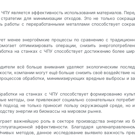
с ЧПУ является эффективность использования материалов. Пер
 стратегии для минимизации отходов. Это не только сокраща
сть работы с переработанными металлами способствует сокр
ьзует менее энергоёмкие процессы по сравнению с традицион
могает оптимизировать операции, снизить энергопотребле
ботка на станках с ЧПУ способствует достижению более широ
одители всё больше внимания уделяют экологическим послед
сти, компании могут ещё больше снизить своё воздействие н
 процессов обработки, минимизирующих вредные выбросы и за
работки на станках с ЧПУ способствует формированию культ
ые методы, они привлекают социально сознательных потребит
й подход не только приносит пользу окружающей среде, но 
одству энергии из биомассы на мировом рынке.
играет важнейшую роль в секторе производства энергии из 
сплуатационной эффективности. Благодаря целенаправленно
йчивых методов, данное исследование выявило важность пр