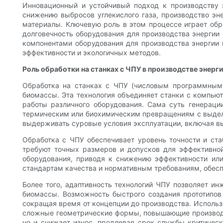
Инновационный и устойчивый подход к производству 
снижению выбросов углекислого газа, производство эн
материалы. Ключевую роль в этом процессе играет обр
долговечность оборудования для производства энергии
компонентами оборудования для производства энергии 
эффективности и экологичных методов.
Роль обработки на станках с ЧПУ в производстве энерг
Обработка на станках с ЧПУ (числовым программным 
биомассы. Эта технология объединяет станки с компью
работы различного оборудования. Сама суть генераци
термическим или биохимическим превращениям с выделен
выдерживать суровые условия эксплуатации, включая в
Обработка с ЧПУ обеспечивает уровень точности и ста
требуют точных размеров и допусков для эффективной
оборудования, приводя к снижению эффективности или
стандартам качества и нормативным требованиям, обес
Более того, адаптивность технологий ЧПУ позволяет 
биомассы. Возможность быстрого создания прототипов
сокращая время от концепции до производства. Использ
сложные геометрические формы, повышающие производит
но и снижает износ, продлевая срок службы критическ