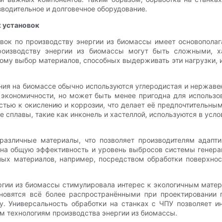
зводительное и долговечное оборудование.
 установок
вок по производству энергии из биомассы имеет основополаг
 производству энергии из биомассы могут быть сложными, 
ому выбор материалов, способных выдерживать эти нагрузки, и
ния на биомассе обычно используются углеродистая и нержаве
и экономичности, но может быть менее пригодна для исполь
остью к окислению и коррозии, что делает её предпочтитель
сплавы, такие как инконель и хастеллой, используются в усл
 различные материалы, что позволяет производителям адапт
 и на общую эффективность и уровень выбросов системы генер
ных материалов, например, посредством обработки поверхно
ергии из биомассы стимулировала интерес к экологичным мат
овятся всё более распространёнными при проектировании п
. Универсальность обработки на станках с ЧПУ позволяет ин
ым технологиям производства энергии из биомассы.