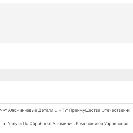
ческой Обработки: Индивидуальная Адаптация Для Нишевых Р
Алюминиевые Детали С ЧПУ: Преимущества Отечественног
омпоненты Для Промышленной Автоматизации
Услуги По Обработке Алюминия: Комплексное Управление 