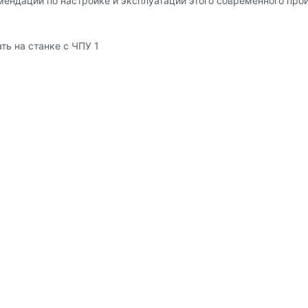
мендации по настройке и эксплуатации этого современного про