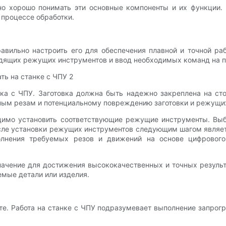
о хорошо понимать эти основные компоненты и их функции. Э
 процессе обработки.
авильно настроить его для обеспечения плавной и точной ра
ходящих режущих инструментов и ввод необходимых команд на п
нка с ЧПУ. Заготовка должна быть надежно закреплена на ст
ным резам и потенциальному повреждению заготовки и режущи
димо установить соответствующие режущие инструменты. Вы
сле установки режущих инструментов следующим шагом являет
лнения требуемых резов и движений на основе цифрового 
чение для достижения высококачественных и точных результа
емые детали или изделия.
оте. Работа на станке с ЧПУ подразумевает выполнение запро