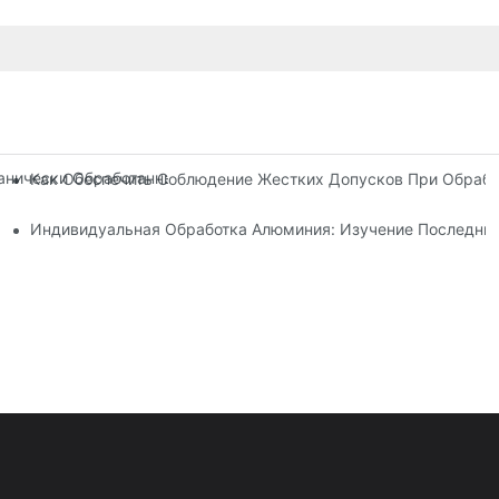
нически Обработанных Деталях: Решения В Области Проектиро
Как Обеспечить Соблюдение Жестких Допусков При Обрабо
о Производства
Индивидуальная Обработка Алюминия: Изучение Последних