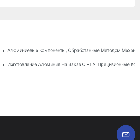
вания, Оснастки И Нанесения Покрытий.
тке Нержавеющей Стали (304 Против 316) На Станках С ЧПУ.
Алюминиевые Компоненты, Обработанные Методом Механич
 Инноваций В Отрасли
Изготовление Алюминия На Заказ С ЧПУ: Прецизионные Ко