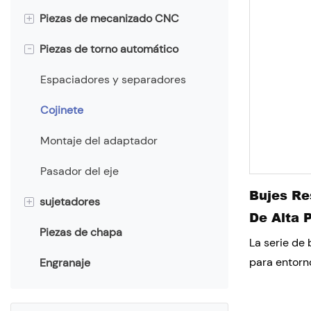
+
Piezas de mecanizado CNC
-
Piezas de torno automático
Piezas de aluminio CNC
Piezas de acero inoxidable CNC
Espaciadores y separadores
Piezas de latón CNC
Cojinete
Piezas de plástico CNC
Montaje del adaptador
Pasador del eje
Bujes Re
+
sujetadores
De Alta P
Piezas de chapa
Servicio de embalaje
Adaptabil
La serie de
personalizado de sujetadores
Capacida
para entorn
Engranaje
materiales 
Industria
metálico y 