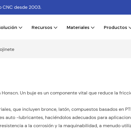
ado CNC
desde 2003.
Solución
Recursos
Materiales
Productos
ojinete
 Honscn. Un buje es un componente vital que reduce la fricció
les, que incluyen bronce, latón, compuestos basados ​​en PT
es auto -lubricantes, haciéndolos adecuados para aplicacione
resistencia a la corrosión y la maquinabilidad, a menudo util