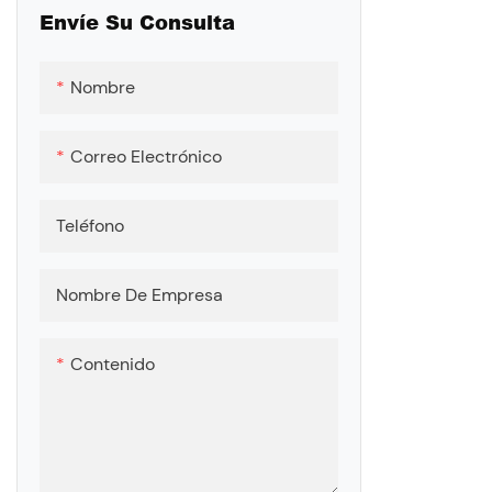
lubricantes
Envíe Su Consulta
coeficiente 
resistencia 
Nombre
+300 ° C) y 
adecuado pa
Correo Electrónico
equipos de 
otros campo
Teléfono
mantenimien
30% y extend
componente
Nombre De Empresa
Contenido