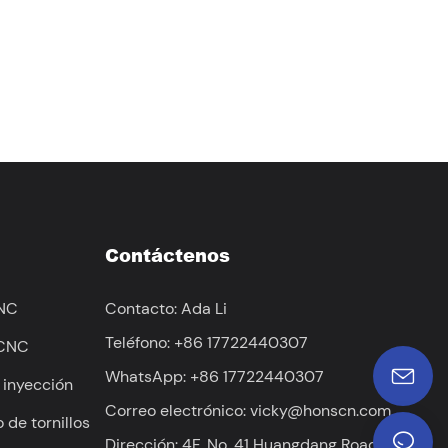
Contáctenos
CNC
Contacto: Ada Li
Teléfono: +86 17722440307
 CNC
WhatsApp: +86 17722440307
 inyección
Correo electrónico:
vicky@honscn.com
 de tornillos
Dirección: 4F, ​​No. 41 Huangdang Road,