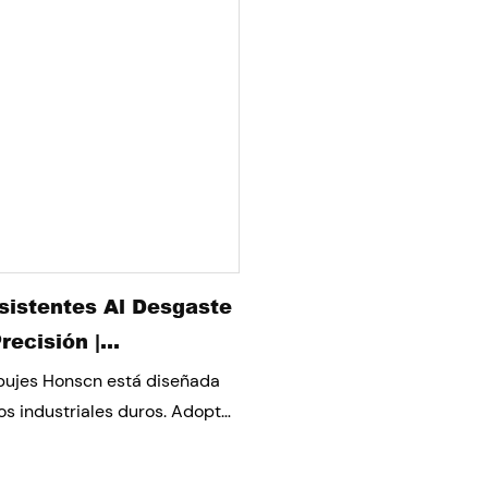
sistentes Al Desgaste
recisión |
idad Multimaterial |
 bujes Honscn está diseñada
d De Carga De Grado
os industriales duros. Adopta
compuestos de polímero
l
tecnología de nano auto-