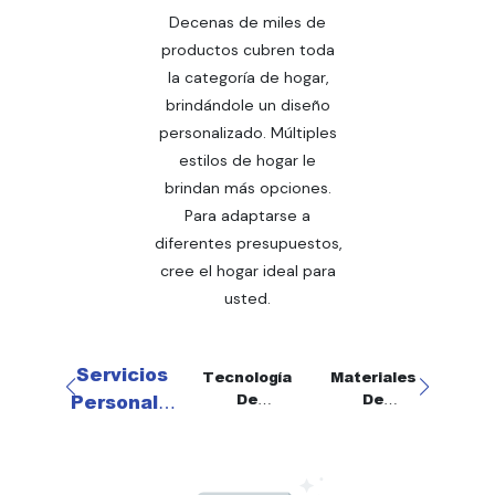
Decenas de miles de
productos cubren toda
la categoría de hogar,
brindándole un diseño
personalizado. Múltiples
estilos de hogar le
brindan más opciones.
Para adaptarse a
diferentes presupuestos,
cree el hogar ideal para
usted.
Servicios
Tecnología
Materiales
Trat
De
De
O
Personaliz
Procesami
Procesami
Super
Ados
Ento
Ento