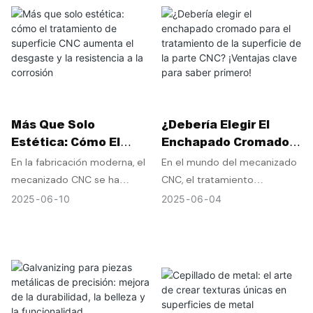
recubrimiento.
durabilidad, resistencia a la
manos agarrando una caña
corrosión y estética. Entre
resbaladiza por el agua de
estos tratamientos, el
mar. Al final del día, ese
anodizado es uno de los
equipo está empapado en
procesos más utilizados,
uno de los entornos más
sobre todo para
hostiles de la Tierra: una
componentes de aluminio.
mezcla de sal, humedad y
Más Que Solo
¿Debería Elegir El
Sin embargo, no todos los
oxígeno que corroe el metal
Estética: Cómo El
Enchapado Cromado
anodizados son iguales. Dos
más rápido de lo que uno
Tratamiento De
Para El Tratamiento
tipos comunes, el anodizado
podría pensar. Claro, usar
En la fabricación moderna, el
En el mundo del mecanizado
Superficie CNC
De La Superficie De
tipo II (ácido sulfúrico) y el
materiales resistentes a la
mecanizado CNC se ha
CNC, el tratamiento
Aumenta El Desgaste
La Parte CNC?
tipo III (anodizado duro),
corrosión como el acero
convertido en la piedra
superficial es un paso
2025
06
10
2025
06
04
Y La Resistencia A La
¡Ventajas Clave Para
difieren significativamente en
inoxidable o el aluminio de
angular de la producción de
fundamental para mejorar el
Corrosión
Saber Primero!
rendimiento, apariencia y
grado marino ayuda, pero
piezas de precisión. Sin
rendimiento y la apariencia
aplicación. En este artículo,
incluso los mejores metales
embargo, la precisión del
de las piezas. El cromado, una
analizamos estas diferencias
necesitan un poco de ayuda
mecanizado por sí sola no
tecnología de eficacia
y destacamos cómo Honscn
adicional para soportar años
basta para satisfacer las
probada y ampliamente
aprovecha las técnicas de
de batalla contra el mar. Ahí
exigencias de condiciones de
utilizada, sigue siendo una de