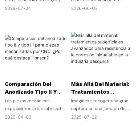
Piezas Mecanizadas
Granallado Y Los
anodizado duro para piezas
componente mecanizado por
2026
07
24
2026
06
03
Por CNC.
Acabados Con
mecanizadas por CNC.
CNC pueden variar
Microesferas De
Conozca la durabilidad, el
drásticamente según el
Vidrio Son Más
espesor, las aplicaciones y las
proceso de acabado
Importantes De Lo
opciones de acabado
utilizado. Dos piezas pueden
Que Crees.
superficial de una fábrica de
salir de la misma máquina con
mecanizado CNC con
dimensiones idénticas, pero
certificación ISO en
tener un aspecto y una
Shenzhen, China.
textura completamente
diferentes tras el tratamiento
Comparación Del
Más Allá Del Material:
superficial. Aún más
Anodizado Tipo II Y
Tratamientos
importante, algunos métodos
Tipo III Para Piezas
Superficiales
de acabado pueden afectar
Las piezas mecánicas,
Imagínese recoger una gran
Mecanizadas Por CNC:
Avanzados Para
ligeramente las dimensiones,
especialmente las fabricadas
captura en una jornada de
¿Por Qué Destaca
Resistencia A La
la rugosidad superficial, la
mediante mecanizado CNC,
pesca en agua salada: las olas
2026
04
03
2025
07
22
Honscn?
Corrosión Inigualable
resistencia al desgaste y la
suelen requerir tratamientos
rompiendo, la bruma salina
En La Industria
adherencia del
superficiales para mejorar su
cubriendo el carrete y las
Pesquera