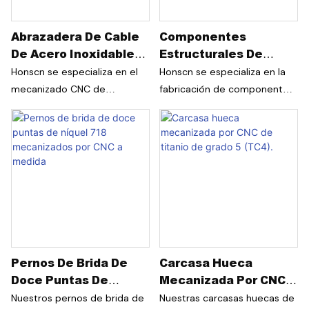
Abrazadera De Cable
Componentes
De Acero Inoxidable
Estructurales De
17-4 PH Mecanizada
Iluminación De Alta
Honscn se especializa en el
Honscn se especializa en la
Por CNC, De Media
Precisión
mecanizado CNC de
fabricación de componentes
Pulgada.
componentes de acero
de iluminación de precisión
inoxidable 17-4 PH H1025 de
que combinan exigentes
alto rendimiento, endurecido
tolerancias dimensionales
por precipitación, para
con acabados estéticos de
aplicaciones industriales
primera calidad. Este eje
exigentes. Esta abrazadera
estructural a medida está
para cables está diseñada
diseñado para conjuntos de
para estaciones de sensores
iluminación de lujo, donde la
sísmicos OptoSeis,
apariencia, el ajuste y la
Pernos De Brida De
Carcasa Hueca
ofreciendo una resistencia
fiabilidad a largo plazo son
Doce Puntas De
Mecanizada Por CNC
excepcional, durabilidad y
igualmente importantes.
Níquel 718
De Titanio De Grado 5
estabilidad dimensional en
Mediante la integración del
Nuestros pernos de brida de
Nuestras carcasas huecas de