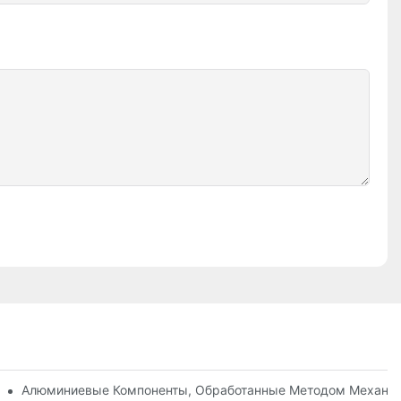
вания, Оснастки И Нанесения Покрытий.
тке Нержавеющей Стали (304 Против 316) На Станках С ЧПУ.
Алюминиевые Компоненты, Обработанные Методом Механич