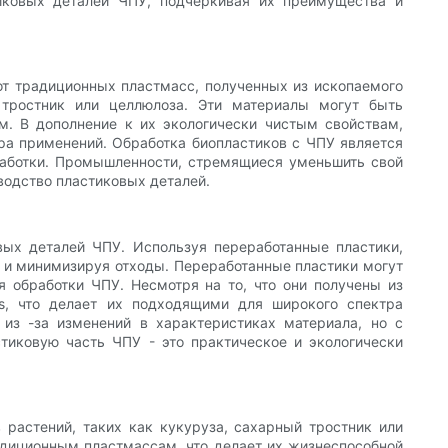
тиковых деталей ЧПУ, подчеркивая их преимущества и
от традиционных пластмасс, полученных из ископаемого
 тростник или целлюлоза. Эти материалы могут быть
. В дополнение к их экологически чистым свойствам,
ра применений. Обработка биопластиков с ЧПУ является
работки. Промышленности, стремящиеся уменьшить свой
водство пластиковых деталей.
вых деталей ЧПУ. Используя переработанные пластики,
 и минимизируя отходы. Переработанные пластики могут
я обработки ЧПУ. Несмотря на то, что они получены из
cs, что делает их подходящими для широкого спектра
из -за изменений в характеристиках материала, но с
тиковую часть ЧПУ - это практическое и экологически
 растений, таких как кукуруза, сахарный тростник или
диционным пластмассам, что делает их жизнеспособной