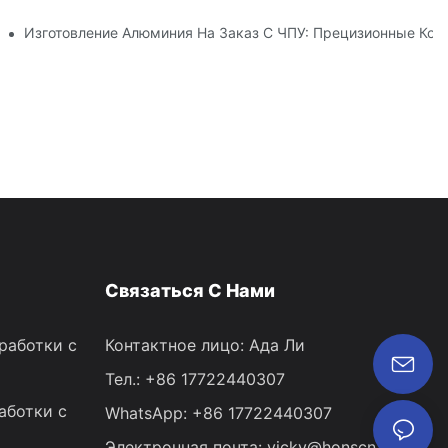
 Инноваций В Отрасли
Изготовление Алюминия На Заказ С ЧПУ: Прецизионные Ко
Связаться С Нами
работки с
Контактное лицо: Ада Ли
Тел.: +86 17722440307
аботки с
WhatsApp: +86 17722440307
Электронная почта:
vicky@honscn.com