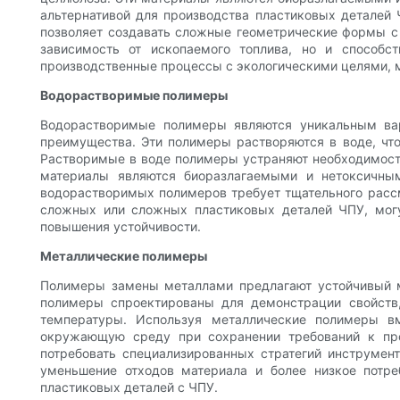
альтернативой для производства пластиковых деталей 
позволяет создавать сложные геометрические формы с 
зависимость от ископаемого топлива, но и способс
производственные процессы с экологическими целями, м
Водорастворимые полимеры
Водорастворимые полимеры являются уникальным вари
преимущества. Эти полимеры растворяются в воде, чт
Растворимые в воде полимеры устраняют необходимость
материалы являются биоразлагаемыми и нетоксичным
водорастворимых полимеров требует тщательного рассм
сложных или сложных пластиковых деталей ЧПУ, мог
повышения устойчивости.
Металлические полимеры
Полимеры замены металлами предлагают устойчивый ма
полимеры спроектированы для демонстрации свойств,
температуры. Используя металлические полимеры вм
окружающую среду при сохранении требований к про
потребовать специализированных стратегий инструмент
уменьшение отходов материала и более низкое потр
пластиковых деталей с ЧПУ.