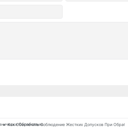
нически Обработанных Деталях: Решения В Области Проектиро
Как Обеспечить Соблюдение Жестких Допусков При Обрабо