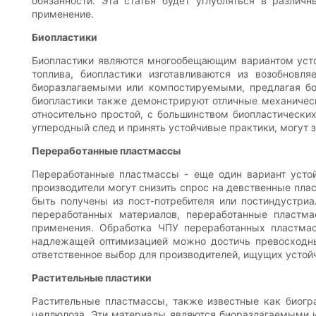
обязанности. Эта статья будет углубляться в разли
применение.
Биопластики
Биопластики являются многообещающим вариантом устой
топлива, биопластики изготавливаются из возобнов
биоразлагаемыми или компостируемыми, предлагая бо
биопластики также демонстрируют отличные механическ
относительно простой, с большинством биопластическ
углеродный след и принять устойчивые практики, могут 
Переработанные пластмассы
Переработанные пластмассы - еще один вариант устой
производители могут снизить спрос на девственные пл
быть получены из пост-потребителя или постиндустриа
переработанных материалов, переработанные пластма
применения. Обработка ЧПУ переработанных пластмас
надлежащей оптимизацией можно достичь превосходных
ответственное выбор для производителей, ищущих устой
Растительные пластики
Растительные пластмассы, также известные как биогра
целлюлоза. Эти материалы являются биоразлагаемыми 