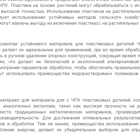
ЧПУ. Пластики на основе растений могут обрабатываться с и
высокой точностью. Использование пластиков на растительно
твует использованию устойчивых методов сельского хозяйс
огут извлечь выгоду из включения пластмасс на растительных 
антом устойчивого материала для пластиковых деталей ЧП
о делает их идеальными для применений, где во время обра
 в ручном удалении опорных конструкций, сокращая время про
и, что делает их безопасной и экологичной альтернатив
отрения параметров обработки, чтобы обеспечить правильное
ут использовать преимущества водорастворимых полимеров 
териал для материала для с ЧПУ пластиковых деталей, кот
 аналогичных металлам, таких как высокая прочность на ра
есто традиционных металлических материалов, производит
изводительности. Для достижения оптимальных результат
ов и обработки. Тем не менее, преимущества использования
ебление энергии, делают их убедительным выбором для отр