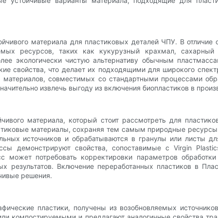
чные устойчивые варианты материала, подходящие для плас
чивого материала для пластиковых деталей ЧПУ. В отличие 
ляемых ресурсов, таких как кукурузный крахмал, сахарный
лее экологически чистую альтернативу обычным пластмассам
ие свойства, что делает их подходящими для широкого спект
их материалов, совместимых со стандартными процессами об
значительно извлечь выгоду из включения биопластиков в произ
чивого материала, который стоит рассмотреть для пластико
астиковые материалы, сохраняя тем самым природные ресурсы
льных источников и обрабатываются в гранулы или листы дл
ссы демонстрируют свойства, сопоставимые с Virgin Plasti
с может потребовать корректировки параметров обработки 
 результатов. Включение переработанных пластиков в Плас
чивые решения.
фические пластики, получены из возобновляемых источников
или компостируемыми и предлагают аналогичные свойства тра