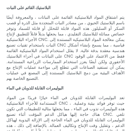
البلاستيك القائم على النبات
يتم اشتقاق المواد البلاستيكية القائمة على النباتات ، والمعروفة أيضًا
باسم البلاستيك الحيوي ، من مصادر النبات المتجددة مثل الذرة أو قصب
السكر أو السليلوز. هذه المواد قابلة للتحلل أو قابلة للسماد وتوفر
خصائص مماثلة للبلاستيك التقليدي ، مما يجعلها بديلاً قابلاً للتطبيق لإنتاج
الأجزاء البلاستيكية CNC. يمكن معالجة المواد البلاستيكية المستندة إلى
النبات باستخدام تقنيات تصنيع CNC قياسية ، مما يسمح بإنشاء أشكال
هندسية معقدة بدقة عالية. لا يقلل استخدام المواد البلاستيكية القائمة
على النباتات في أجزاء البلاستيك CNC فقط من الاعتماد على الوقود
الأحفوري ولكن أيضًا يعزز استخدام الممارسات الزراعية المستدامة.
يمكن أن تستفيد الصناعات التي تتطلع إلى مواءمة عمليات الإنتاج مع
الأهداف البيئية من دمج البلاستيك المستندة إلى المصنع في عمليات
التصنيع الخاصة بهم.
البوليمرات القابلة للذوبان في الماء
تعد البوليمرات القابلة للذوبان في الماء خيارًا فريدًا من المواد
المستدامة للأجزاء البلاستيكية CNC ، حيث توفر فوائد بيئية وعملية.
هذه البوليمرات تذوب في الماء ، مما يجعلها مثالية للتطبيقات التي تكون
هناك حاجة إليها هياكل الدعم المؤقت أثناء تصنيع CNC. تلغي
البوليمرات القابلة للذوبان في الماء الحاجة إلى الإزالة اليدوية لهياكل
الدعم ، وتقليل وقت الإنتاج وتكاليف العمالة. بالإضافة إلى ذلك ، هذه
المواد قابلة للتحلل وغير سامة ، مما يجعلها بديلاً آمنًا وصديقًا للبيئة