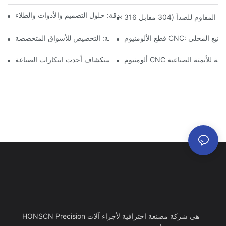
آكل الألومنيوم في الأجزاء المصنعة بدقة: حلول التصميم والأدوات والطلاء
CNC: مزايا التصنيع المحلي
مكونات الألمنيوم المُشكَّلة: التخصيص للأسواق المتخصصة
ت دقيقة للأتمتة الصناعية
تصنيع الألمنيوم حسب الطلب: استكشاف أحدث ابتكارات الصناعة
HONSCN Precision هي شركة مصنعة احترافية لأجزاء آلات