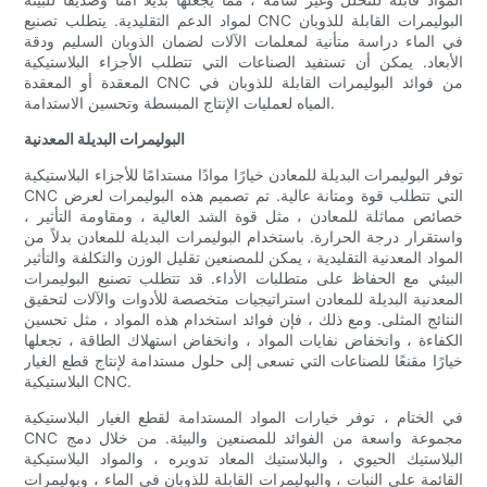
لمواد الدعم التقليدية. يتطلب تصنيع CNC البوليمرات القابلة للذوبان
في الماء دراسة متأنية لمعلمات الآلات لضمان الذوبان السليم ودقة
الأبعاد. يمكن أن تستفيد الصناعات التي تتطلب الأجزاء البلاستيكية
المعقدة أو المعقدة CNC من فوائد البوليمرات القابلة للذوبان في
المياه لعمليات الإنتاج المبسطة وتحسين الاستدامة.
البوليمرات البديلة المعدنية
توفر البوليمرات البديلة للمعادن خيارًا موادًا مستدامًا للأجزاء البلاستيكية
CNC التي تتطلب قوة ومتانة عالية. تم تصميم هذه البوليمرات لعرض
خصائص مماثلة للمعادن ، مثل قوة الشد العالية ، ومقاومة التأثير ،
واستقرار درجة الحرارة. باستخدام البوليمرات البديلة للمعادن بدلاً من
المواد المعدنية التقليدية ، يمكن للمصنعين تقليل الوزن والتكلفة والتأثير
البيئي مع الحفاظ على متطلبات الأداء. قد تتطلب تصنيع البوليمرات
المعدنية البديلة للمعادن استراتيجيات متخصصة للأدوات والآلات لتحقيق
النتائج المثلى. ومع ذلك ، فإن فوائد استخدام هذه المواد ، مثل تحسين
الكفاءة ، وانخفاض نفايات المواد ، وانخفاض استهلاك الطاقة ، تجعلها
خيارًا مقنعًا للصناعات التي تسعى إلى حلول مستدامة لإنتاج قطع الغيار
البلاستيكية CNC.
في الختام ، توفر خيارات المواد المستدامة لقطع الغيار البلاستيكية
CNC مجموعة واسعة من الفوائد للمصنعين والبيئة. من خلال دمج
البلاستيك الحيوي ، والبلاستيك المعاد تدويره ، والمواد البلاستيكية
القائمة على النبات ، والبوليمرات القابلة للذوبان في الماء ، وبوليمرات