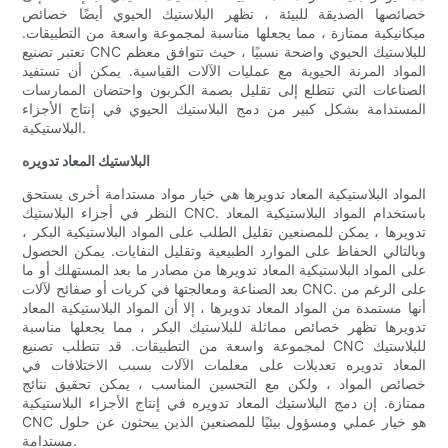
خصائصها الصديقة للبيئة ، تظهر البلاستيك الحيوي أيضًا خصائص
ميكانيكية ممتازة ، مما يجعلها مناسبة لمجموعة واسعة من التطبيقات.
تعتبر تصنيع CNC للبلاستيك الحيوي واضحة نسبيًا ، حيث تتوافق معظم
المواد المرنة الحيوية مع عمليات الآلات القياسية. يمكن أن تستفيد
الصناعات التي تتطلع إلى تقليل بصمة الكربون واحتضان الممارسات
المستدامة بشكل كبير من دمج البلاستيك الحيوي في إنتاج الأجزاء
البلاستيكية.
البلاستيك المعاد تدويره
المواد البلاستيكية المعاد تدويرها هي خيار مواد مستدامة أخرى يستحق
النظر في أجزاء البلاستيك CNC. باستخدام المواد البلاستيكية المعاد
تدويرها ، يمكن للمصنعين تقليل الطلب على المواد البلاستيكية البكر ،
وبالتالي الحفاظ على الموارد الطبيعية وتقليل النفايات. يمكن الحصول
على المواد البلاستيكية المعاد تدويرها من مصادر ما بعد المستهلك أو ما
بعد الصناعة ومعالجتها في كريات أو صفائح لآلات CNC. على الرغم من
أنها مستمدة من المواد المعاد تدويرها ، إلا أن المواد البلاستيكية المعاد
تدويرها تظهر خصائص مماثلة للبلاستيك البكر ، مما يجعلها مناسبة
لمجموعة واسعة من التطبيقات. قد تتطلب تصنيع CNC للبلاستيك
المعاد تدويره تعديلات على معلمات الآلات بسبب الاختلافات في
خصائص المواد ، ولكن مع التحسين المناسب ، يمكن تحقيق نتائج
ممتازة. إن دمج البلاستيك المعاد تدويره في إنتاج الأجزاء البلاستيكية
CNC هو خيار عملي ومسؤول بيئيًا للمصنعين الذين يبحثون عن حلول
مستدامة.