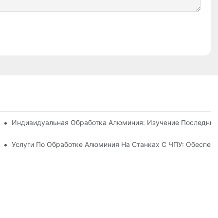
ынков
о Производства
Индивидуальная Обработка Алюминия: Изучение Последних
Проектами
Услуги По Обработке Алюминия На Станках С ЧПУ: Обеспеч