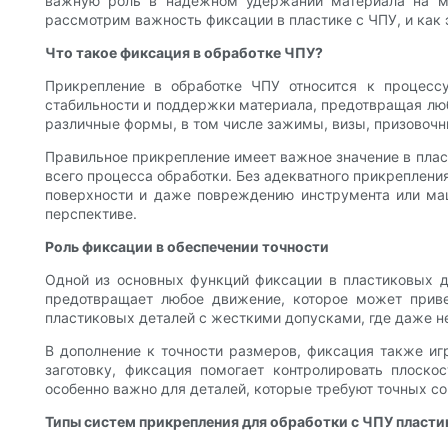
важную роль в надежном удержании материала на мес
рассмотрим важность фиксации в пластике с ЧПУ, и как 
Что такое фиксация в обработке ЧПУ?
Прикрепление в обработке ЧПУ относится к процесс
стабильности и поддержки материала, предотвращая люб
различные формы, в том числе зажимы, визы, призовочн
Правильное прикрепление имеет важное значение в пласт
всего процесса обработки. Без адекватного прикреплени
поверхности и даже повреждению инструмента или маш
перспективе.
Роль фиксации в обеспечении точности
Одной из основных функций фиксации в пластиковых д
предотвращает любое движение, которое может приве
пластиковых деталей с жесткими допусками, где даже 
В дополнение к точности размеров, фиксация также и
заготовку, фиксация помогает контролировать плоско
особенно важно для деталей, которые требуют точных с
Типы систем прикрепления для обработки с ЧПУ пласти