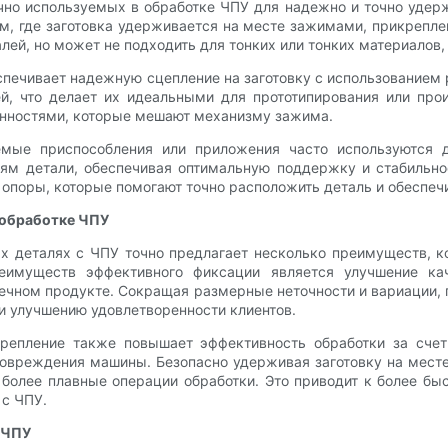
чно используемых в обработке ЧПУ для надежно и точно удер
, где заготовка удерживается на месте зажимами, прикрепле
лей, но может не подходить для тонких или тонких материалов
еспечивает надежную сцепление на заготовку с использование
, что делает их идеальными для прототипирования или прои
енностями, которые мешают механизму зажима.
емые приспособления или приложения часто используются д
ям детали, обеспечивая оптимальную поддержку и стабильнос
и опоры, которые помогают точно расположить деталь и обеспеч
 обработке ЧПУ
х деталях с ЧПУ точно предлагает несколько преимуществ, 
еимуществ эффективного фиксации является улучшение ка
нечном продукте. Сокращая размерные неточности и вариации,
 и улучшению удовлетворенности клиентов.
крепление также повышает эффективность обработки за счет
повреждения машины. Безопасно удерживая заготовку на мест
 более плавные операции обработки. Это приводит к более бы
 с ЧПУ.
 ЧПУ