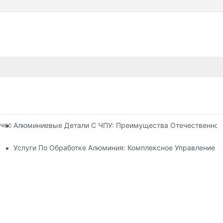
ческой Обработки: Индивидуальная Адаптация Для Нишевых Р
Алюминиевые Детали С ЧПУ: Преимущества Отечественног
омпоненты Для Промышленной Автоматизации
Услуги По Обработке Алюминия: Комплексное Управление 