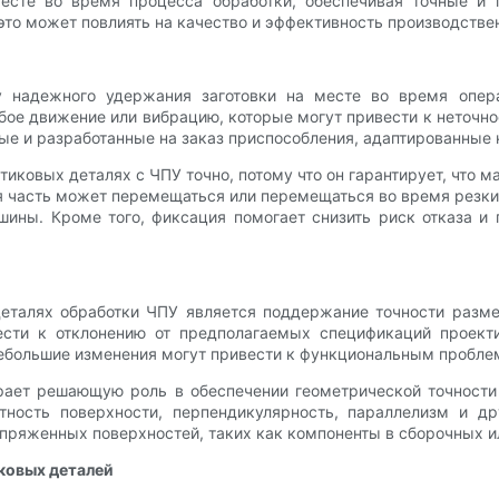
те во время процесса обработки, обеспечивая точные и п
это может повлиять на качество и эффективность производстве
у надежного удержания заготовки на месте во время опера
ое движение или вибрацию, которые могут привести к неточн
ые и разработанные на заказ приспособления, адаптированные 
иковых деталях с ЧПУ точно, потому что он гарантирует, что 
я часть может перемещаться или перемещаться во время резки
ины. Кроме того, фиксация помогает снизить риск отказа и 
еталях обработки ЧПУ является поддержание точности разм
сти к отклонению от предполагаемых спецификаций проект
небольшие изменения могут привести к функциональным пробле
грает решающую роль в обеспечении геометрической точности
стность поверхности, перпендикулярность, параллелизм и др
опряженных поверхностей, таких как компоненты в сборочных и
ковых деталей