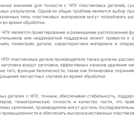
важное значение для точности с ЧПУ пластиковых деталей, с
ных результатов. Одной из общих проблем является выбор пр
Различные типы пластиковых материалов могут потребовать р
 во время обработки.
 ЧПУ является проектирование и размещение расположения фун
етильников или неадекватной поддержки может привести к о
нить геометрию детали, характеристики материала и опера
с ЧПУ пластиковые детали производители также должны рассмот
заготовка вокруг заготовки, эффективных каналов удаления ч
е того, функции безопасности, такие как блокировки, охранн
ращения несчастных случаев во время обработки.
ых деталях с ЧПУ, точным, обеспечивая стабильность, поддер
меров, геометрическую точность и качество части, что при
темы крепления, производители могут достичь последовательны
й промышленности и обеспечить высококачественные пластико