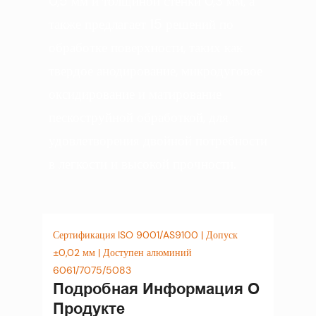
0,5 мм и толщиной стенки 0,3 мм, а
также предлагает 15 решений по
обработке поверхности, таких как
твердое анодирование, микродуговое
оксидирование и матирование
пескоструйной обработкой, для
удовлетворения двойной потребности
в легкости и высокой прочности.
Сертификация ISO 9001/AS9100 | Допуск
±0,02 мм | Доступен алюминий
6061/7075/5083
Подробная Информация О
Продукте