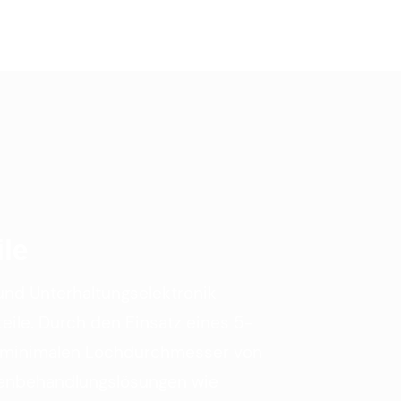
le
und Unterhaltungselektronik
ile. Durch den Einsatz eines 5-
en minimalen Lochdurchmesser von
henbehandlungslösungen wie