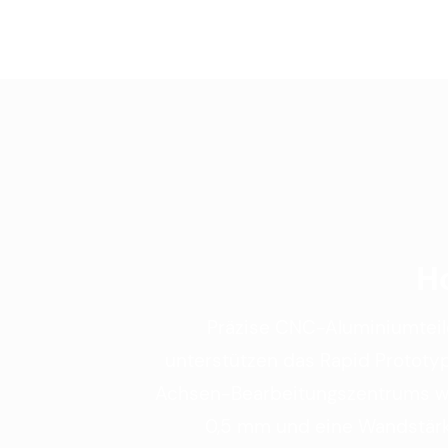
H
Präzise CNC-Aluminiumteile
unterstützen das Rapid Prototy
Achsen-Bearbeitungszentrums wir
0,5 mm und eine Wandstärk