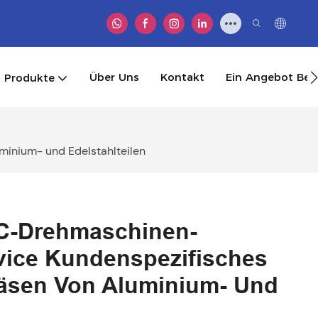
Über Uns
Kontakt
Ein Angebot B
Produkte
inium- und Edelstahlteilen
C-Drehmaschinen-
rvice Kundenspezifisches
äsen Von Aluminium- Und