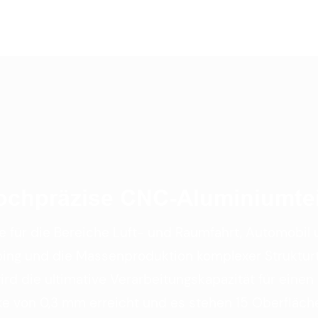
ochpräzise CNC-Aluminiumtei
 für die Bereiche Luft- und Raumfahrt, Automobil 
ping und die Massenproduktion komplexer Strukturte
d die ultimative Verarbeitungskapazität für ein
e von 0,3 mm erreicht und es stehen 15 Oberfläc