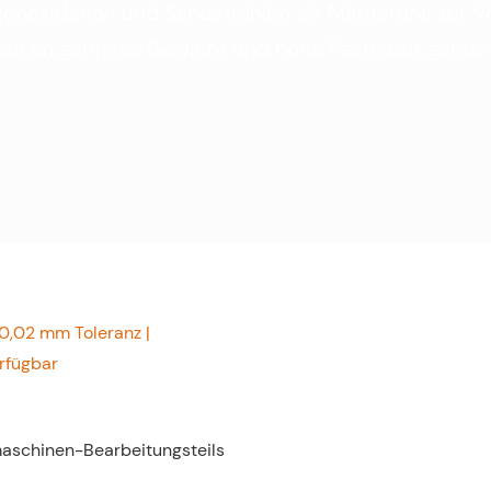
ogenoxidation und Sandstrahlen als Mattierung zur 
en an geringes Gewicht und hohe Festigkeit gerech
±0,02 mm Toleranz |
rfügbar