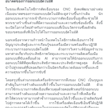
อนาคตของการออกแบบอัตโนมัติ
ในขณะที่เทคโนโลยีการตัดเฉือนของ CNC ยังคงพัฒนาอย่างต่อ
เนื่องอนาคตของการออกแบบอัตโนมัติจะดูสว่างขึ้นกว่าเดิม นัก
ออกแบบจะสามารถเข้าถึงกระบวนการตัดเฉือนขั้นสูงที่จะช่วยให้
พวกเขาสร้างชิ้นส่วนที่มีความแม่นยำและความซับซ้อนยิ่งขึ้น สิ่งนี้
จะเปิดโอกาสใหม่สำหรับการออกแบบที่เป็นนวัตกรรมซึ่งผลักดัน
ขอบเขตของสิ่งที่เป็นไปได้ในการออกแบบอัตโนมัติ
นอกเหนือจากความก้าวหน้าในเทคโนโลยีการตัดเฉือนการใช้
ปัญญาประดิษฐ์และการเรียนรู้ของเครื่องมีความพร้อมที่จะปฏิวัติ
กระบวนการออกแบบอัตโนมัติ ด้วยการวิเคราะห์ข้อมูลจำนวน
มหาศาลเกี่ยวกับประสิทธิภาพวัสดุและกระบวนการผลิตเครื่องมือ
ออกแบบที่ขับเคลื่อนด้วย AI สามารถช่วยให้นักออกแบบปรับการ
ออกแบบให้ดีที่สุดเพื่อประสิทธิภาพและประสิทธิภาพสูงสุด สิ่งนี้จะ
นำไปสู่รถยนต์ที่ปลอดภัยกว่าเป็นมิตรกับสิ่งแวดล้อมมากขึ้นและมี
ความสุขมากขึ้นในการขับขี่
โดยสรุปชิ้นส่วนรถยนต์เครื่องจักรกลการกลึงของ CNC เป็นกุญแจ
สำคัญในการสร้างต้นแบบที่เร็วขึ้นในการออกแบบอัตโนมัติ ด้วย
การใช้กระบวนการตัดเฉือนที่ควบคุมด้วยคอมพิวเตอร์นักออกแบบ
สามารถสร้างต้นแบบด้วยความแม่นยำและความเร็วที่เหลือเชื่อ
ทำให้พวกเขาสามารถทำซ้ำการออกแบบได้เร็วขึ้นและนำผลิตภัณฑ์
ไปสู่การตลาดได้เร็วขึ้น การใช้เครื่องตัดเฉือนซีเอ็นซีได้ปฏิวัติ
กระบวนการสร้างต้นแบบในการออกแบบอัตโนมัติการเข้าถึงแบบ