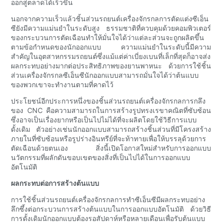
ออกสู่ตลาดได้เร็วขึ้น
นอกจากความเร็วแล้วชิ้นส่วนรถยนต์เครื่องจักรกลการตัดแต่งซีเอ็น
ซียังมีความแม่นยำในระดับสูง ธรรมชาติที่ควบคุมด้วยคอมพิวเตอร์
ของกระบวนการตัดเฉือนทำให้มั่นใจได้ว่าแต่ละส่วนจะถูกผลิตขึ้น
ตามข้อกำหนดของนักออกแบบ ความแม่นยำในระดับนี้มีความ
สำคัญในอุตสาหกรรมรถยนต์ซึ่งแม้แต่ค่าเบี่ยงเบนที่เล็กที่สุดก็อาจส่ง
ผลกระทบอย่างมากต่อประสิทธิภาพของยานพาหนะ ด้วยการใช้ชิ้น
ส่วนเครื่องจักรกลซีเอ็นซีนักออกแบบสามารถมั่นใจได้ว่าต้นแบบ
ของพวกเขาจะทำงานตามที่คาดไว้
ประโยชน์อีกประการหนึ่งของชิ้นส่วนรถยนต์เครื่องจักรกลการกลึง
ของ CNC คือความสามารถในการสร้างรูปทรงเรขาคณิตที่ซับซ้อน
ซึ่งอาจเป็นเรื่องยากหรือเป็นไปไม่ได้ที่จะผลิตโดยใช้วิธีการแบบ
ดั้งเดิม ตัวอย่างเช่นนักออกแบบสามารถสร้างชิ้นส่วนที่มีโครงสร้าง
ภายในที่ซับซ้อนหรือรูปร่างอินทรีย์ที่จะท้าทายเพื่อให้บรรลุด้วยการ
ตัดเฉือนด้วยตนเอง สิ่งนี้เปิดโอกาสใหม่สำหรับการออกแบบ
นวัตกรรมที่ผลักดันขอบเขตของสิ่งที่เป็นไปได้ในการออกแบบ
อัตโนมัติ
ผลกระทบต่อการสร้างต้นแบบ
การใช้ชิ้นส่วนรถยนต์เครื่องจักรกลการทำซีเอ็นซีมีผลกระทบอย่าง
ลึกซึ้งต่อกระบวนการสร้างต้นแบบในการออกแบบอัตโนมัติ ด้วยวิธี
การดั้งเดิมนักออกแบบต้องรอสัปดาห์หรือหลายเดือนเพื่อรับต้นแบบ