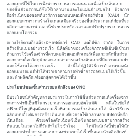
ออกแบบที่ใช้ในการพึ่งพากระบวนการแมนนวลเพื่อสร้างต้นแบบ
ของชิ้นส่วนรถยนต์ซึ่งใช้เวลานานและไม่แม่นยำเสมอไป ด้วยการ
ถือกำเนิดของซอฟต์แวร์การออกแบบคอมพิวเตอร์ช่วย (CAD) นัก
ออกแบบสามารถสร้างโมเดลเสมือนจริงของชิ้นส่วนรถยนต์ก่อนที่จะ
ผลิตทางกายภาพ เวลานี้ช่วยประหยัดเวลาและปรับปรุงกระบวนการ
ออกแบบโดยรวม
อย่างไรก็ตามถึงแม้จะมีซอฟต์แวร์ CAD แต่ก็มีข้อ จำกัด ในการ
สร้างต้นแบบอย่างรวดเร็ว นี่คือที่มาของเครื่องจักรกลซีเอ็นซีเข้ามา
ด้วยการใช้เครื่องจักรที่ควบคุมด้วยคอมพิวเตอร์เพื่อแกะสลักชิ้นส่วน
ออกจากบล็อกวัสดุนักออกแบบสามารถสร้างต้นแบบที่มีความแม่นยำ
และใช้งานได้อย่างรวดเร็ว สิ่งนี้ได้ปฏิวัติวิธีการทำงานของนัก
ออกแบบรถยนต์ทำให้พวกเขาสามารถทำซ้ำการออกแบบได้เร็วขึ้น
และนำผลิตภัณฑ์ออกสู่ตลาดได้เร็วขึ้น
ประโยชน์ของชิ้นส่วนรถยนต์กลึงของ CNC
มีประโยชน์สำคัญหลายประการในการใช้ชิ้นส่วนรถยนต์เครื่องจักร
กลการทำซีเอ็นซีในกระบวนการออกแบบอัตโนมัติ หนึ่งในข้อได้
เปรียบที่ใหญ่ที่สุดคือความเร็วที่สามารถสร้างต้นแบบได้ ด้วยวิธีการ
ผลิตแบบดั้งเดิมการสร้างต้นแบบเดียวอาจใช้เวลาหลายสัปดาห์หรือ
เป็นเดือน ด้วยเครื่องตัดเฉือนซีเอ็นซีนักออกแบบสามารถสร้าง
ต้นแบบในเวลาไม่กี่วันถ้าไม่ใช่ชั่วโมง ไทม์ไลน์เร่งนี้ช่วยให้นัก
ออกแบบทำซ้ำการออกแบบของพวกเขาได้เร็วขึ้นและนำผลิตภัณฑ์