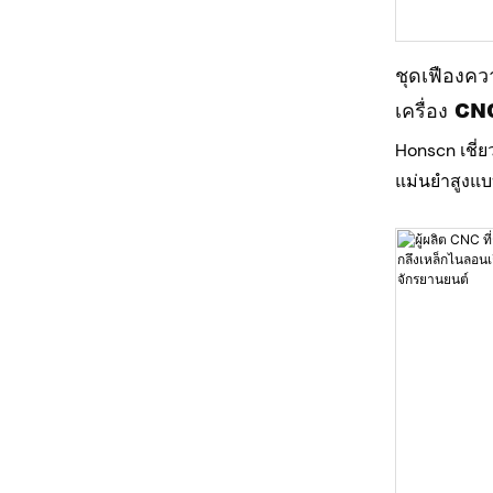
ยังคงรักษาป
คงที่
ชุดเฟืองคว
เครื่อง CN
Honscn เชี่
แม่นยำสูงแบ
รถยนต์และร
เฟืองนี้ประ
5 ชิ้น ผลิต
ประกอบเข้ากั
ราบรื่น แม่น
เฟืองทั่วไป
ขนาดที่เข้มงว
กันได้อย่าง
ความคลาดเคล
ประกอบไม่สำ