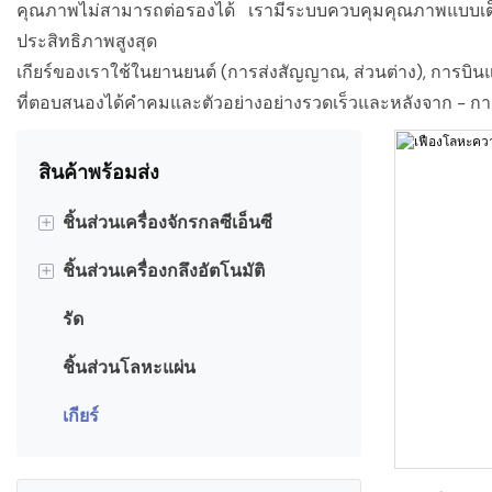
คุณภาพไม่สามารถต่อรองได้ เรามีระบบควบคุมคุณภาพแบบเต็มร
ประสิทธิภาพสูงสุด
เกียร์ของเราใช้ในยานยนต์ (การส่งสัญญาณ, ส่วนต่าง), การบินแ
ที่ตอบสนองได้คำคมและตัวอย่างอย่างรวดเร็วและหลังจาก - กา
สินค้าพร้อมส่ง
+
ชิ้นส่วนเครื่องจักรกลซีเอ็นซี
+
ชิ้นส่วนเครื่องกลึงอัตโนมัติ
ชิ้นส่วนอลูมิเนียมซีเอ็นซี
รัด
ชิ้นส่วนสแตนเลสซีเอ็นซี
Spacers และ Standoffs
ชิ้นส่วนโลหะแผ่น
ชิ้นส่วนทองเหลือง CNC
บุชชิ่ง
เกียร์
ชิ้นส่วนพลาสติกซีเอ็นซี
ข้อต่ออแดปเตอร์
สลักเพลา