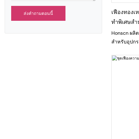
เฟืองทองเห
ส่งคำถามตอนนี้
ทำพิเศษสำห
ประสิทธิภา
Honscn ผลิต
สำหรับอุปกร
และการส่งกำล
เหล่านี้ผลิต
กัดเฟืองที่ม
แม่นยำของขนา
รื่น และประส
แตกต่างจากผ
เรื่องประสิ
Honscn ได้ป
การวางแผนกา
การผลิตสูง
ลูกค้าสามา