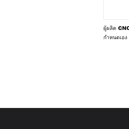
การทำงาน ด
กับการกัดเฟ
มอบโซลูชันท
ผู้ผลิต CN
ผลิตให้กับผู้
กำหนดเอง 
สำเร็จ
ดาวเคราะห์เ
จักรยานยน