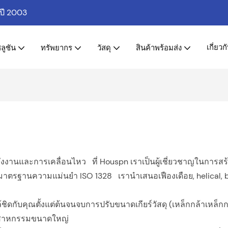
่ปี 2003
เกี่ยวก
ลูชัน
ทรัพยากร
วัสดุ
สินค้าพร้อมส่ง
งานและการเคลื่อนไหว ที่ Houspn เราเป็นผู้เชี่ยวชาญในการสร้า
มาตรฐานความแม่นยำ ISO 1328 เรานำเสนอเฟืองเดือย, helical, be
กับคุณตั้งแต่ต้นจนจบการปรับขนาดเกียร์วัสดุ (เหล็กกล้าเหล็กกล
อุตสาหกรรมขนาดใหญ่