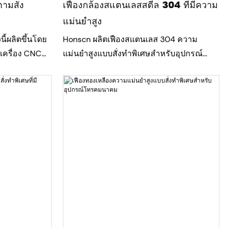
ามสั่ง
เฟืองกล้องสแตนเลสสตีล 304 ที่มีความ
แม่นยำสูง
ี้ผลิตขึ้นโดย
Honscn ผลิตเฟืองสแตนเลส 304 ความ
เครื่อง CNC
แม่นยำสูงแบบสั่งทำพิเศษสำหรับอุปกรณ์
ห้ได้ค่า
กล้องระดับไฮเอนด์ เฟืองทุกชิ้นผ่านการผลิต
ิวงานเรียบ
ด้วยการควบคุมความคลาดเคลื่อนที่เข้มงวด
ดีเยี่ยม เหมาะ
และกระบวนการตกแต่งผิวที่แม่นยำหลายขั้น
หล่ทดแทนของ
ตอน เพื่อให้มั่นใจได้ถึงการส่งกำลังที่เชื่อถือ
รพัฒนาต้นแบบ
ได้ คุณภาพพื้นผิวที่ยอดเยี่ยม และความเข้า
าดกลางโดยไม่
กันได้อย่างสมบูรณ์แบบกับชิ้นส่วนที่ประกอบ
กัน