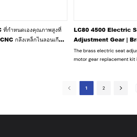
้วยการผสมผสานการกลึง CNC
ืองแบบกำหนดเอง Honscn จึงส่ง
ี่เสถียรและพร้อมสำหรับการ
C ที่กำหนดเองคุณภาพสูงที่
LC80 4500 Electric 
ผลิตเครื่องมือยานยนต์ชั้นนำได้
CNC กลึงเหล็กไนลอนเกียร์
Adjustment Gear | B
อียงเกียร์สำหรับชิ้นส่วน
Assembly | Original 
The brass electric seat adj
ต์
Precision Fit
motor gear replacement kit 
for Toyota LC80 4500 model
of high-strength brass mate
accurately matches the orig
1
2
structure to solve problems
adjustment jamming, abnorm
failure. The product is preci
processed and strictly test
perfect compatibility with th
motor, providing a longer ser