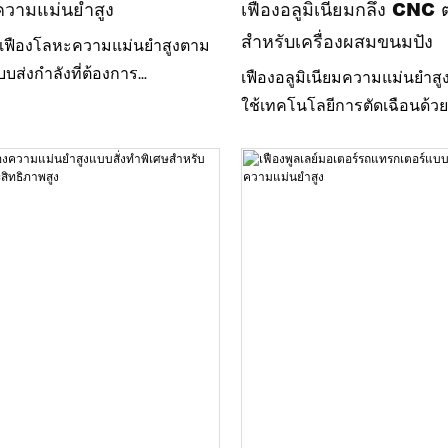
ความแม่นยำสูง
เฟืองอลูมิเนียมกลึง CNC ต
สำหรับเครื่องผสมขนมปัง
ตเฟืองโลหะความแม่นยำสูงตาม
บบส่งกำลังที่ต้องการ
เฟืองอลูมิเนียมความแม่นยำสูงน
ูง โดยใช้เครื่องจักร CNC ขั้น
ใช้เทคโนโลยีการตัดเฉือนด้วย
วบคุมคุณภาพอย่างเข้มงวด
แทนการหล่อแบบดั้งเดิม ส่งผลใ
จึงมีความแม่นยำสูง การทำงาน
ความคลาดเคลื่อนที่แคบกว่า ผ
ยงรบกวนต่ำ และอายุการใช้งาน
เนียนกว่า และมีความสม่ำเสมอ
รับการใช้งานในอุตสาหกรรมที่
อย่างยิ่งสำหรับชิ้นส่วนอะไ
OEM การอัพเกรดอุปกรณ์ กา
และการผลิตจำนวนน้อยถึงขน
ต้องใช้เครื่องมือราคาแพง