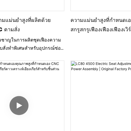
ระสิทธิภาพของผลิตภัณฑ์ให้
สูง
ามแม่นยำสูงที่ผลิตด้วย
ความแม่นยำสูงที่กำหนดเอ
C ตามสั่ง
สกรูสกรูเฟืองเฟืองเฟืองเวิ
เกียร์
ยวชาญในการผลิตชุดเฟืองความ
บสั่งทำพิเศษสำหรับอุปกรณ์ซ่อม
ะบบส่งกำลังในอุตสาหกรรม ชุด
กอบด้วยเฟืองกลึงความแม่นยำสูง
จากอลูมิเนียม 6061-T6 และ POM
บตลับลูกปืนเพื่อให้การส่งกำลัง
ยำ และเชื่อถือได้ แตกต่างจาก
 โครงการนี้ต้องการการควบคุม
ดอย่างยิ่ง เฟืองทุกชิ้นต้องเข้า
สมบูรณ์แบบ เพราะแม้แต่
ื่อนเพียงเล็กน้อยก็อาจทำให้
เร็จหรือส่งผลต่อประสิทธิภาพ