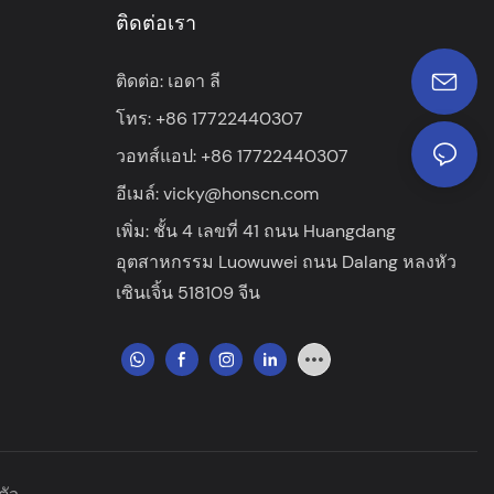
ติดต่อเรา
e. It is an
bid farewell to seat jams, abnormal noises
 owners and
and other problems, and restore a
ติดต่อ: เอดา ลี
ersonnel
comfortable and convenient driving
โทร: +86 17722440307
experience
วอทส์แอป: +86 17722440307
อีเมล์:
vicky@honscn.com
เพิ่ม: ชั้น 4 เลขที่ 41 ถนน Huangdang
อุตสาหกรรม Luowuwei ถนน Dalang หลงหัว
เซินเจิ้น 518109 จีน