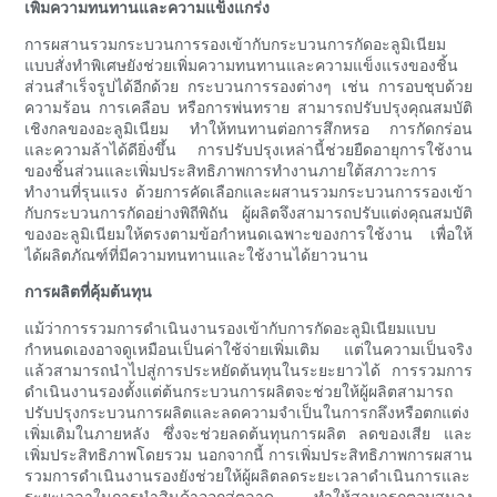
เพิ่มความทนทานและความแข็งแกร่ง
การผสานรวมกระบวนการรองเข้ากับกระบวนการกัดอะลูมิเนียม
แบบสั่งทำพิเศษยังช่วยเพิ่มความทนทานและความแข็งแรงของชิ้น
ส่วนสำเร็จรูปได้อีกด้วย กระบวนการรองต่างๆ เช่น การอบชุบด้วย
ความร้อน การเคลือบ หรือการพ่นทราย สามารถปรับปรุงคุณสมบัติ
เชิงกลของอะลูมิเนียม ทำให้ทนทานต่อการสึกหรอ การกัดกร่อน
และความล้าได้ดียิ่งขึ้น การปรับปรุงเหล่านี้ช่วยยืดอายุการใช้งาน
ของชิ้นส่วนและเพิ่มประสิทธิภาพการทำงานภายใต้สภาวะการ
ทำงานที่รุนแรง ด้วยการคัดเลือกและผสานรวมกระบวนการรองเข้า
กับกระบวนการกัดอย่างพิถีพิถัน ผู้ผลิตจึงสามารถปรับแต่งคุณสมบัติ
ของอะลูมิเนียมให้ตรงตามข้อกำหนดเฉพาะของการใช้งาน เพื่อให้
ได้ผลิตภัณฑ์ที่มีความทนทานและใช้งานได้ยาวนาน
การผลิตที่คุ้มต้นทุน
แม้ว่าการรวมการดำเนินงานรองเข้ากับการกัดอะลูมิเนียมแบบ
กำหนดเองอาจดูเหมือนเป็นค่าใช้จ่ายเพิ่มเติม แต่ในความเป็นจริง
แล้วสามารถนำไปสู่การประหยัดต้นทุนในระยะยาวได้ การรวมการ
ดำเนินงานรองตั้งแต่ต้นกระบวนการผลิตจะช่วยให้ผู้ผลิตสามารถ
ปรับปรุงกระบวนการผลิตและลดความจำเป็นในการกลึงหรือตกแต่ง
เพิ่มเติมในภายหลัง ซึ่งจะช่วยลดต้นทุนการผลิต ลดของเสีย และ
เพิ่มประสิทธิภาพโดยรวม นอกจากนี้ การเพิ่มประสิทธิภาพการผสาน
รวมการดำเนินงานรองยังช่วยให้ผู้ผลิตลดระยะเวลาดำเนินการและ
ระยะเวลาในการนำสินค้าออกสู่ตลาด ทำให้สามารถตอบสนอง