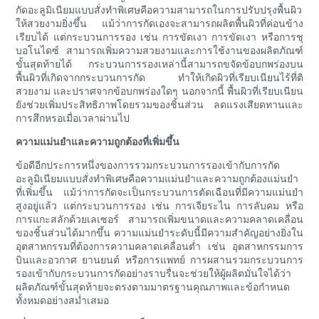
กัดอะลูมิเนียมแบบสั่งทำพิเศษคือความสามารถในการปรับปรุงพื้นผิว
ให้สวยงามยิ่งขึ้น แม้ว่าการกัดเองจะสามารถผลิตพื้นผิวที่ค่อนข้าง
เรียบได้ แต่กระบวนการรอง เช่น การขัดเงา การขัดเงา หรือการชุ
บอโนไดซ์ สามารถเพิ่มความสวยงามและการใช้งานของผลิตภัณฑ์
ขั้นสุดท้ายได้ กระบวนการรองเหล่านี้สามารถขจัดข้อบกพร่องบน
พื้นผิวที่เกิดจากกระบวนการกัด ทำให้เกิดผิวที่เรียบเนียนไร้ที่ติ
สวยงาม และปราศจากข้อบกพร่องใดๆ นอกจากนี้ พื้นผิวที่เรียบเนียน
ยังช่วยเพิ่มประสิทธิภาพโดยรวมของชิ้นส่วน ลดแรงเสียดทานและ
การสึกหรอเมื่อเวลาผ่านไป
ความแม่นยำและความถูกต้องที่เพิ่มขึ้น
ข้อดีอีกประการหนึ่งของการรวมกระบวนการรองเข้ากับการกัด
อะลูมิเนียมแบบสั่งทำพิเศษคือความแม่นยำและความถูกต้องแม่นยำ
ที่เพิ่มขึ้น แม้ว่าการกัดจะเป็นกระบวนการตัดเฉือนที่มีความแม่นยำ
สูงอยู่แล้ว แต่กระบวนการรอง เช่น การเจียระไน การลับคม หรือ
การแกะสลักด้วยเลเซอร์ สามารถเพิ่มขนาดและความคลาดเคลื่อน
ของชิ้นส่วนได้มากขึ้น ความแม่นยำระดับนี้มีความสำคัญอย่างยิ่งใน
อุตสาหกรรมที่ต้องการความคลาดเคลื่อนต่ำ เช่น อุตสาหกรรมการ
บินและอวกาศ ยานยนต์ หรือการแพทย์ การผสานรวมกระบวนการ
รองเข้ากับกระบวนการกัดอย่างราบรื่นจะช่วยให้ผู้ผลิตมั่นใจได้ว่า
ผลิตภัณฑ์ขั้นสุดท้ายจะตรงตามมาตรฐานคุณภาพและข้อกำหนด
ทั้งหมดอย่างสม่ำเสมอ