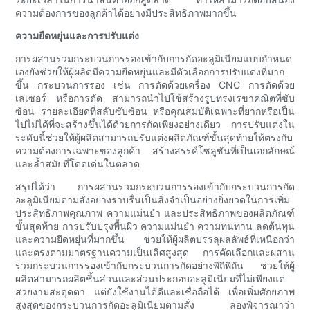
ความต้องการของลูกค้าได้อย่างมีประสิทธิภาพมากขึ้น
ความยืดหยุ่นและการปรับแต่ง
การผสานรวมกระบวนการรองเข้ากับการกัดอะลูมิเนียมแบบกำหนด
เองยังช่วยให้ผู้ผลิตมีความยืดหยุ่นและมีตัวเลือกการปรับแต่งที่มาก
ขึ้น กระบวนการรอง เช่น การตัดด้วยเครื่อง CNC การตัดด้วย
เลเซอร์ หรือการดัด สามารถนำไปใช้สร้างรูปทรงเรขาคณิตที่ซับ
ซ้อน รายละเอียดที่สลับซับซ้อน หรือคุณสมบัติเฉพาะที่ยากหรือเป็น
ไปไม่ได้ที่จะสร้างขึ้นได้ด้วยการกัดเพียงอย่างเดียว การปรับแต่งใน
ระดับนี้ช่วยให้ผู้ผลิตสามารถปรับแต่งผลิตภัณฑ์ขั้นสุดท้ายให้ตรงกับ
ความต้องการเฉพาะของลูกค้า สร้างสรรค์โซลูชันที่เป็นเอกลักษณ์
และล้ำสมัยที่โดดเด่นในตลาด
สรุปได้ว่า การผสานรวมกระบวนการรองเข้ากับกระบวนการกัด
อะลูมิเนียมตามสั่งอย่างราบรื่นเป็นสิ่งจำเป็นอย่างยิ่งยวดในการเพิ่ม
ประสิทธิภาพคุณภาพ ความแม่นยำ และประสิทธิภาพของผลิตภัณฑ์
ขั้นสุดท้าย การปรับปรุงพื้นผิว ความแม่นยำ ความทนทาน ลดต้นทุน
และความยืดหยุ่นที่มากขึ้น ช่วยให้ผู้ผลิตบรรลุผลลัพธ์ที่เหนือกว่า
และตรงตามมาตรฐานความเป็นเลิศสูงสุด การคัดเลือกและผสาน
รวมกระบวนการรองเข้ากับกระบวนการกัดอย่างพิถีพิถัน ช่วยให้ผู้
ผลิตสามารถผลิตชิ้นส่วนและส่วนประกอบอะลูมิเนียมที่ไม่เพียงแต่
สวยงามสะดุดตา แต่ยังใช้งานได้ดีและเชื่อถือได้ เพื่อเพิ่มศักยภาพ
สูงสุดของกระบวนการกัดอะลูมิเนียมตามสั่ง ลองพิจารณาว่า