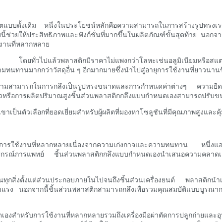
ตแบบดั้งเดิม หนึ่งในประโยชน์หลักคือความสามารถในการสร้างรูปทรงเรขา
บนี้ช่วยให้ประสิทธิภาพและฟังก์ชั่นที่มากขึ้นในผลิตภัณฑ์ขั้นสุดท้าย นอ
้งานที่หลากหลาย
า โดยทั่วไปแล้วพลาสติกมีราคาไม่แพงกว่าโลหะเช่นอลูมิเนียมหรือสแตนเล
นทานมากกว่าวัสดุอื่น ๆ อีกมากมายซึ่งนำไปสู่อายุการใช้งานที่ยาวนานขึ้นแ
ามสามารถในการกลึงเป็นรูปทรงขนาดและการกำหนดค่าต่างๆ ความยืดหยุ่น
ียวหรือการผลิตปริมาณสูงชิ้นส่วนพลาสติกกลึงแบบกำหนดเองสามารถปรับ
ป็นตัวเลือกที่ยอดเยี่ยมสำหรับผู้ผลิตที่มองหาโซลูชันที่มีคุณภาพสูงแล
ใช้งานที่หลากหลายเนื่องจากความเก่งกาจและความทนทาน หนึ่งแอปพลิเคช
ุปกรณ์การแพทย์ ชิ้นส่วนพลาสติกกลึงแบบกำหนดเองนำเสนอความคลาดเคลื่
กสิ่งตั้งแต่ส่วนประกอบภายในไปจนถึงชิ้นส่วนเครื่องยนต์ พลาสติกนำเ
ง นอกจากนี้ชิ้นส่วนพลาสติกสามารถกลึงเพื่อรวมคุณสมบัติแบบบูรณากา
องสำหรับการใช้งานที่หลากหลายรวมถึงเครื่องมือผ่าตัดการปลูกถ่ายและอุ