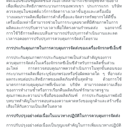
ตัดเฉือนซีเอ็นซีผู้ผลิตชิ้นส่วนอะไหล่สามารถใช้กลยุทธ์หลายอย่าง
เพื่อเพิ่มประสิทธิภาพกระบวนการของพวกเขา ประการแรก บริษัท
ควรลงทุนในซอฟต์แวร์การจัดตารางเวลาขั้นสูงและเครื่องมือ
วางแผนการผลิตเพื่อจัดการคำสั่งซื้อและจัดสรรทรัพยากรได้ดีขึ้น
เครื่องมือเหล่านี้สามารถช่วยในการระบุคอขวดที่มีศักยภาพในการ
ผลิตและการปรับตารางเวลาเพื่อให้ตรงตามกำหนดส่ง นอกจากนี้
การใช้วิธีการผลิตแบบลีนสามารถปรับปรุงการดำเนินงานและลด
เวลารอคอยการปรับปรุงการควบคุมการจัดส่งโดยรวม
การประกันคุณภาพในการควบคุมการจัดส่งของเครื่องจักรกลซีเอ็นซี
การประกันคุณภาพการประกันคุณภาพเป็นส่วนสำคัญของการ
ควบคุมการจัดส่งในเครื่องจักรกลซีเอ็นซีสำหรับการผลิตชิ้นส่วน
อะไหล่ การตรวจสอบคุณภาพควรดำเนินการในทุกขั้นตอนของ
กระบวนการผลิตเพื่อระบุข้อบกพร่องหรือข้อผิดพลาดใด ๆ ที่อาจส่ง
ผลกระทบต่อประสิทธิภาพของผลิตภัณฑ์ขั้นสุดท้าย ด้วยการใช้
มาตรการควบคุมคุณภาพที่เข้มงวด บริษัท สามารถลดความเสี่ยง
ของการทำงานซ้ำหรือการเรียกคืนผลิตภัณฑ์รักษามาตรฐาน
คุณภาพและความน่าเชื่อถือของผลิตภัณฑ์ การประกันคุณภาพยังมี
บทบาทสำคัญในการตอบสนองความคาดหวังของลูกค้าและสร้างชื่อ
เสียงให้กับความเป็นเลิศในตลาด
การปรับปรุงอย่างต่อเนื่องในแนวทางปฏิบัติในการควบคุมการจัดส่ง
การปรับปรุงอย่างต่อเนื่องเป็นกุญแจสำคัญในการเพิ่มแนวทางปฏิบัติ