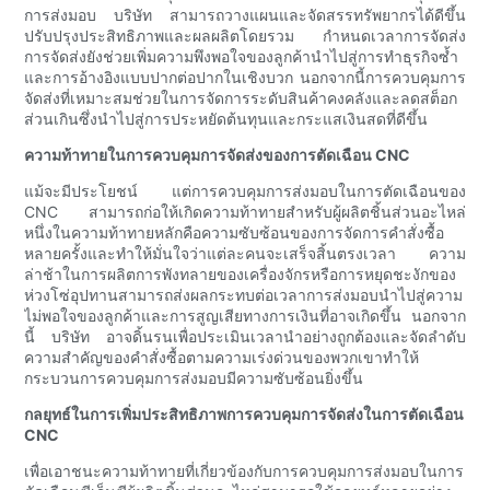
การส่งมอบ บริษัท สามารถวางแผนและจัดสรรทรัพยากรได้ดีขึ้น
ปรับปรุงประสิทธิภาพและผลผลิตโดยรวม กำหนดเวลาการจัดส่ง
การจัดส่งยังช่วยเพิ่มความพึงพอใจของลูกค้านำไปสู่การทำธุรกิจซ้ำ
และการอ้างอิงแบบปากต่อปากในเชิงบวก นอกจากนี้การควบคุมการ
จัดส่งที่เหมาะสมช่วยในการจัดการระดับสินค้าคงคลังและลดสต็อก
ส่วนเกินซึ่งนำไปสู่การประหยัดต้นทุนและกระแสเงินสดที่ดีขึ้น
ความท้าทายในการควบคุมการจัดส่งของการตัดเฉือน CNC
แม้จะมีประโยชน์ แต่การควบคุมการส่งมอบในการตัดเฉือนของ
CNC สามารถก่อให้เกิดความท้าทายสำหรับผู้ผลิตชิ้นส่วนอะไหล่
หนึ่งในความท้าทายหลักคือความซับซ้อนของการจัดการคำสั่งซื้อ
หลายครั้งและทำให้มั่นใจว่าแต่ละคนจะเสร็จสิ้นตรงเวลา ความ
ล่าช้าในการผลิตการพังทลายของเครื่องจักรหรือการหยุดชะงักของ
ห่วงโซ่อุปทานสามารถส่งผลกระทบต่อเวลาการส่งมอบนำไปสู่ความ
ไม่พอใจของลูกค้าและการสูญเสียทางการเงินที่อาจเกิดขึ้น นอกจาก
นี้ บริษัท อาจดิ้นรนเพื่อประเมินเวลานำอย่างถูกต้องและจัดลำดับ
ความสำคัญของคำสั่งซื้อตามความเร่งด่วนของพวกเขาทำให้
กระบวนการควบคุมการส่งมอบมีความซับซ้อนยิ่งขึ้น
กลยุทธ์ในการเพิ่มประสิทธิภาพการควบคุมการจัดส่งในการตัดเฉือน
CNC
เพื่อเอาชนะความท้าทายที่เกี่ยวข้องกับการควบคุมการส่งมอบในการ