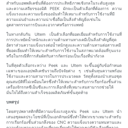
สำหรับแอพพลิเคชั่นที่ต้องการประสิทธิภาพเชิงกลในระดับสูงสุด
และความเสถียรของมิติ PEEK มักจะเป็นตัวเลือกที่ต้องการ ความ
แข็งแรงและความแข็งของมันทำให้เหมาะสำหรับการใช้งานที่มี
ความแม่นยำและความน่าเชื่อถือเป็นสิ่งสำคัญยิ่งเช่นใน
อุตสาหกรรมการบินและอวกาศหรือการแพทย์
ในทางกลับกัน Ultem เป็นตัวเลือกที่ยอดเยี่ยมสำหรับการใช้งานที่
การประหยัดน้ำหนักและความต้านทานทางเคมีเป็นสิ่งสำคัญที่สุด
อัตราส่วนความแข็งแรงต่อน้ำหนักสูงและความต้านทานต่อสารเคมี
ที่ยอดเยี่ยมทำให้เหมาะสำหรับการใช้งานในสภาพแวดล้อมที่รุนแรง
หรือในกรณีที่การสัมผัสกับสารกัดกร่อนเป็นเรื่องที่น่ากังวล
ในที่สุดตัวเลือกระหว่าง Peek และ Ultem จะขึ้นอยู่กับข้อกำหนด
เฉพาะของแอปพลิเคชันรวมถึงปัจจัยต่าง ๆ เช่นต้นทุนความพร้อม
ใช้งานและความสามารถในการประมวลผล วัสดุทั้งสองนำเสนอชุด
คุณสมบัติที่ไม่เหมือนใครซึ่งทำให้เหมาะสำหรับการเรียกร้องชิ้นส่วน
เครื่องจักรกลซีเอ็นซีและการเลือกสิ่งที่เหมาะสมสามารถช่วยให้
มั่นใจได้ถึงความสำเร็จของผลิตภัณฑ์ขั้นสุดท้าย
บทสรุป
โดยสรุปพลาสติกที่มีความแข็งแรงสูงเช่น Peek และ Ultem นำ
เสนอชุดผลประโยชน์ที่เป็นเอกลักษณ์ซึ่งทำให้พวกเขาเหมาะสำหรับ
การเรียกร้องชิ้นส่วนกลึงของ CNC ความแข็งแรงความทนทานและ
ความต้านทานความร้อนที่ยอดเยี่ยมทำให้พวกเขามีตัวเลือกที่หลาก