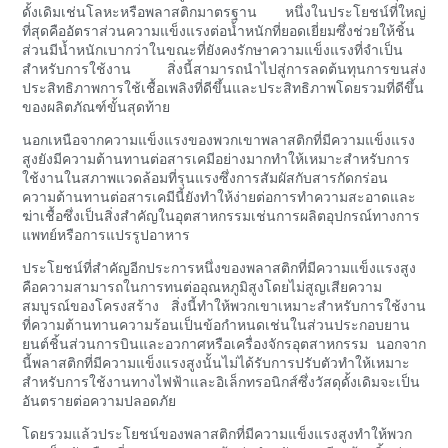
ดั้งเดิมเช่นโลหะหรือพลาสติกมาตรฐาน หนึ่งในประโยชน์ที่ใหญ่
ที่สุดคืออัตราส่วนความแข็งแรงต่อน้ำหนักที่ยอดเยี่ยมซึ่งช่วยให้ชิ้น
ส่วนมีน้ำหนักเบากว่าในขณะที่ยังคงรักษาความแข็งแรงที่จำเป็น
สำหรับการใช้งาน สิ่งนี้สามารถนำไปสู่การลดต้นทุนการขนส่ง
ประสิทธิภาพการใช้เชื้อเพลิงที่ดีขึ้นและประสิทธิภาพโดยรวมที่ดีขึ้น
ของผลิตภัณฑ์ขั้นสุดท้าย
นอกเหนือจากความแข็งแรงของพวกเขาพลาสติกที่มีความแข็งแรง
สูงยังมีความต้านทานต่อสารเคมีอย่างมากทำให้เหมาะสำหรับการ
ใช้งานในสภาพแวดล้อมที่รุนแรงซึ่งการสัมผัสกับสารกัดกร่อน
ความต้านทานต่อสารเคมีนี้ยังทำให้ง่ายต่อการทำความสะอาดและ
ฆ่าเชื้อซึ่งเป็นสิ่งสำคัญในอุตสาหกรรมเช่นการผลิตอุปกรณ์ทางการ
แพทย์หรือการแปรรูปอาหาร
ประโยชน์ที่สำคัญอีกประการหนึ่งของพลาสติกที่มีความแข็งแรงสูง
คือความสามารถในการทนต่ออุณหภูมิสูงโดยไม่สูญเสียความ
สมบูรณ์ของโครงสร้าง สิ่งนี้ทำให้พวกเขาเหมาะสำหรับการใช้งาน
ที่ความต้านทานความร้อนเป็นข้อกำหนดเช่นในส่วนประกอบยาน
ยนต์ชิ้นส่วนการบินและอวกาศหรือเครื่องจักรอุตสาหกรรม นอกจาก
นี้พลาสติกที่มีความแข็งแรงสูงนั้นไม่ได้รับการปรับตัวทำให้เหมาะ
สำหรับการใช้งานทางไฟฟ้าและอิเล็กทรอนิกส์ซึ่งวัสดุดั้งเดิมจะเป็น
อันตรายต่อความปลอดภัย
โดยรวมแล้วประโยชน์ของพลาสติกที่มีความแข็งแรงสูงทำให้พวก