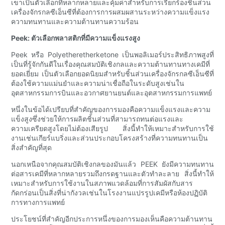
เขาเป็นตัวเลือกที่หลากหลายและคุ้มค่าสำหรับการเรียกร้องชิ้นส่วน
เครื่องจักรกลซีเอ็นซีที่ต้องการการผสมผสานระหว่างความแข็งแรง
ความทนทานและความต้านทานความร้อน
Peek: ตัวเลือกพลาสติกที่มีความแข็งแรงสูง
Peek หรือ Polyetheretherketone เป็นพอลิเมอร์ประสิทธิภาพสูงที่
เป็นที่รู้จักกันดีในเรื่องคุณสมบัติเชิงกลและความต้านทานทางเคมีที่
ยอดเยี่ยม เป็นตัวเลือกยอดนิยมสำหรับชิ้นส่วนเครื่องจักรกลซีเอ็นซีที่
ต้องใช้ความแม่นยำและความน่าเชื่อถือในระดับสูงเช่นใน
อุตสาหกรรมการบินและอวกาศยานยนต์และอุตสาหกรรมการแพทย์
หนึ่งในข้อได้เปรียบที่สำคัญของการมองคือความแข็งแรงและความ
แข็งสูงซึ่งช่วยให้การผลิตชิ้นส่วนที่สามารถทนต่อแรงและ
ความเครียดสูงโดยไม่ต้องเสียรูป สิ่งนี้ทำให้เหมาะสำหรับการใช้
งานเช่นเกียร์แบริ่งและส่วนประกอบโครงสร้างที่ความทนทานเป็น
สิ่งสำคัญที่สุด
นอกเหนือจากคุณสมบัติเชิงกลของมันแล้ว PEEK ยังมีความทนทาน
ต่อสารเคมีที่หลากหลายรวมถึงกรดฐานและตัวทำละลาย สิ่งนี้ทำให้
เหมาะสำหรับการใช้งานในสภาพแวดล้อมที่การสัมผัสกับสาร
กัดกร่อนเป็นสิ่งที่น่ากังวลเช่นในโรงงานแปรรูปเคมีหรือห้องปฏิบัติ
การทางการแพทย์
ประโยชน์ที่สำคัญอีกประการหนึ่งของการมองเห็นคือความต้านทาน