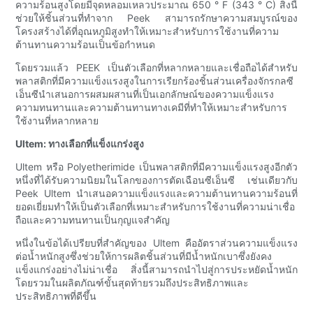
ความร้อนสูงโดยมีจุดหลอมเหลวประมาณ 650 ° F (343 ° C) สิ่งนี้
ช่วยให้ชิ้นส่วนที่ทำจาก Peek สามารถรักษาความสมบูรณ์ของ
โครงสร้างได้ที่อุณหภูมิสูงทำให้เหมาะสำหรับการใช้งานที่ความ
ต้านทานความร้อนเป็นข้อกำหนด
โดยรวมแล้ว PEEK เป็นตัวเลือกที่หลากหลายและเชื่อถือได้สำหรับ
พลาสติกที่มีความแข็งแรงสูงในการเรียกร้องชิ้นส่วนเครื่องจักรกลซี
เอ็นซีนำเสนอการผสมผสานที่เป็นเอกลักษณ์ของความแข็งแรง
ความทนทานและความต้านทานทางเคมีที่ทำให้เหมาะสำหรับการ
ใช้งานที่หลากหลาย
Ultem: ทางเลือกที่แข็งแกร่งสูง
Ultem หรือ Polyetherimide เป็นพลาสติกที่มีความแข็งแรงสูงอีกตัว
หนึ่งที่ได้รับความนิยมในโลกของการตัดเฉือนซีเอ็นซี เช่นเดียวกับ
Peek Ultem นำเสนอความแข็งแรงและความต้านทานความร้อนที่
ยอดเยี่ยมทำให้เป็นตัวเลือกที่เหมาะสำหรับการใช้งานที่ความน่าเชื่อ
ถือและความทนทานเป็นกุญแจสำคัญ
หนึ่งในข้อได้เปรียบที่สำคัญของ Ultem คืออัตราส่วนความแข็งแรง
ต่อน้ำหนักสูงซึ่งช่วยให้การผลิตชิ้นส่วนที่มีน้ำหนักเบาซึ่งยังคง
แข็งแกร่งอย่างไม่น่าเชื่อ สิ่งนี้สามารถนำไปสู่การประหยัดน้ำหนัก
โดยรวมในผลิตภัณฑ์ขั้นสุดท้ายรวมถึงประสิทธิภาพและ
ประสิทธิภาพที่ดีขึ้น