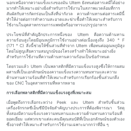
นอกเหนือจากความแข็งแรงของมัน Ultem ยังทนต่อสารเคมีได้อย่าง
มากทำให้เหมาะอย่างยิ่งสำหรับการใช้งานในสภาพแวดล้อมที่การ
สัมผัสกับสารกัดกร่อนเป็นสิ่งที่น่ากังวล ความต้านทานต่อสารเคมีนี้
ทำให้ง่ายต่อการทำความสะอาดและฆ่าเชื้อทำให้เหมาะสำหรับการ
ใช้งานในอุตสาหกรรมการแพทย์หรืออาหารแปรรูปอาหาร
ประโยชน์ที่สำคัญอีกประการหนึ่งของ Ultem คือความต้านทาน
ความร้อนสูงโดยมีอุณหภูมิการใช้งานอย่างต่อเนื่องสูงถึง 340 ° F
(171 ° C) สิ่งนี้ช่วยให้ชิ้นส่วนที่ทำจาก Ultem เพื่อทนต่ออุณหภูมิสูง
โดยไม่สูญเสียความสมบูรณ์ของโครงสร้างทำให้เหมาะอย่างยิ่ง
สำหรับการใช้งานที่ความต้านทานความร้อนเป็นข้อกำหนด
โดยรวมแล้ว Ultem เป็นพลาสติกที่มีความแข็งแรงสูงซึ่งให้การผสม
ผสานที่เป็นเอกลักษณ์ของความแข็งแรงความทนทานและความ
ต้านทานความร้อนที่ทำให้เหมาะสำหรับการเรียกร้องชิ้นส่วนกลึง
ของ CNC ในอุตสาหกรรมที่หลากหลาย
การเลือกพลาสติกที่มีความแข็งแรงสูงที่เหมาะสม
เมื่อพูดถึงการเลือกระหว่าง Peek และ Ultem สำหรับชิ้นส่วน
เครื่องจักรกลซีเอ็นซีมีปัจจัยสำคัญบางประการที่ต้องพิจารณา วัสดุ
ทั้งสองมีความแข็งแรงความทนทานและความต้านทานความร้อนที่
ยอดเยี่ยม แต่พวกเขาแต่ละคนมีคุณสมบัติที่เป็นเอกลักษณ์ของตัวเอง
ซึ่งอาจทำให้เหมาะสำหรับการใช้งานเฉพาะมากกว่าที่อื่น ๆ