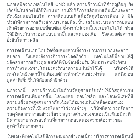
นอกเหนือจากเทคโนโลยี CNC แล้ว ความก้าวหน้าที่สำคัญอื่นๆ ยัง
เกิดขึ้นในช่วงไม่กี่ปีที่ผ่านมา รวมถึงวิธีการผลิตแบบเติมเนื้อและการ
ตัดเฉือนแบบไฮบริด การผลิตแบบเติมเนื้อวัสดุหรือการพิมพ์ 3 มิติ
ช่วยให้สามารถสร้างส่วนประกอบทีละชั้น เสริมกระบวนการลบแบบ
เดิมด้วยการออกแบบที่ซับซ้อนซึ่งหากไม่เช่นนั้นจะเป็นไปไม่ได้ ช่วย
ให้มีอิสระในการออกแบบมากขึ้นและลดของเสีย ซึ่งส่งผลต่อความ
ยั่งยืนในการผลิต
การตัดเฉือนแบบไฮบริดซึ่งผสมผสานทั้งกระบวนการบวกและการ
ลบออก ยังแสดงถึงการก้าวกระโดดอีกด้วย เทคโนโลยีนี้ช่วยให้ผู้
ผลิตสามารถสร้างคุณสมบัติที่ซับซ้อนซึ่งปรับให้เหมาะกับฟังก์ชัน
การทำงานเฉพาะโดยยังคงรักษาความแม่นยำไว้ได้ บริษัทที่ใช้
เทคโนโลยีเหล่านี้ไม่เพียงแต่ก้าวนำหน้าคู่แข่งเท่านั้น แต่ยังมอบ
มูลค่าที่เพิ่มขึ้นให้กับลูกค้าอีกด้วย
นอกจากนี้ ความก้าวหน้าในด้านวัสดุศาสตร์ยังทำให้มีวัสดุสำหรับ
การตัดเฉือนเพิ่มมากขึ้น โลหะผสม คอมโพสิต และโลหะพิเศษที่มี
ความแข็งแรงสูงสามารถตัดเฉือนได้อย่างแม่นยำเพื่อตอบสนอง
ความต้องการที่เข้มงวดในการใช้งานต่างๆ บริษัทที่สามารถจัดการ
วัสดุที่หลากหลายอย่างเชี่ยวชาญวางตำแหน่งตนเองเป็นพันธมิตรที่
มีความสามารถรอบด้านที่สามารถตอบสนองความต้องการของ
ลูกค้าได้หลากหลาย
ในขณะที่เทคโนโลยีมีการพัฒนาอย่างต่อเนื่อง บริการการตัดเฉือนที่