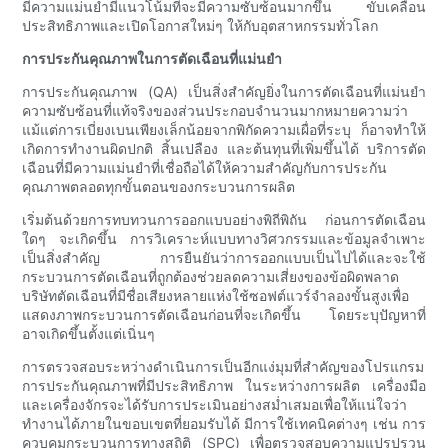
มีความแม่นยำมีแนวโน้มที่จะมีความซับซ้อนมากขึ้น ขับเคลื่อน
ประสิทธิภาพและเปิดโอกาสใหม่ๆ ให้กับอุตสาหกรรมทั่วโลก
การประกันคุณภาพในการตัดเฉือนที่แม่นยำ
การประกันคุณภาพ (QA) เป็นสิ่งสำคัญยิ่งในการตัดเฉือนที่แม่นยำ
ความซับซ้อนที่แท้จริงของส่วนประกอบจำนวนมากหมายความว่า
แม้แต่การเบี่ยงเบนเพียงเล็กน้อยจากพิกัดความเผื่อที่ระบุ ก็อาจทำให้
เกิดการทำงานผิดปกติ สิ้นเปลือง และต้นทุนที่เพิ่มขึ้นได้ บริการตัด
เฉือนที่มีความแม่นยำที่เชื่อถือได้ให้ความสำคัญกับการประกัน
คุณภาพตลอดทุกขั้นตอนของกระบวนการผลิต
เริ่มต้นด้วยการทบทวนการออกแบบอย่างพิถีพิถัน ก่อนการตัดเฉือน
ใดๆ จะเกิดขึ้น การวิเคราะห์แบบทางวิศวกรรมและข้อมูลจำเพาะ
เป็นสิ่งสำคัญ การยืนยันว่าการออกแบบเป็นไปได้และจะใช้
กระบวนการตัดเฉือนที่ถูกต้องช่วยลดความเสี่ยงของข้อผิดพลาด
บริษัทตัดเฉือนที่มีชื่อเสียงหลายแห่งใช้ซอฟต์แวร์จำลองขั้นสูงเพื่อ
แสดงภาพกระบวนการตัดเฉือนก่อนที่จะเกิดขึ้น โดยระบุปัญหาที่
อาจเกิดขึ้นตั้งแต่เนิ่นๆ
การตรวจสอบระหว่างดำเนินการเป็นอีกแง่มุมที่สำคัญของโปรแกรม
การประกันคุณภาพที่มีประสิทธิภาพ ในระหว่างการผลิต เครื่องมือ
และเครื่องจักรจะได้รับการประเมินอย่างสม่ำเสมอเพื่อให้แน่ใจว่า
ทำงานได้ภายในขอบเขตที่ยอมรับได้ มีการใช้เทคนิคต่างๆ เช่น การ
ควบคุมกระบวนการทางสถิติ (SPC) เพื่อตรวจสอบความแปรปรวน