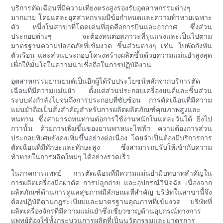
บริการตัดเฉือนที่มีความเที่ยงตรงสูงรองรับอุตสาหกรรมต่างๆ
มากมาย โดยแต่ละอุตสาหกรรมมีข้อกำหนดและความท้าทายเฉพาะ
ตัว หนึ่งในสาขาที่โดดเด่นที่สุดคือการบินและอวกาศ ซึ่งส่วน
ประกอบต่างๆ จะต้องทนต่อสภาวะที่รุนแรงและเป็นไปตาม
มาตรฐานความปลอดภัยที่เข้มงวด ชิ้นส่วนต่างๆ เช่น ใบพัดกังหัน
ตัวเรือน และส่วนประกอบโครงสร้างผลิตขึ้นด้วยความแม่นยำสูงสุด
เพื่อให้มั่นใจในความน่าเชื่อถือในการปฏิบัติงาน
อุตสาหกรรมยานยนต์เป็นอีกผู้ได้รับประโยชน์หลักจากบริการตัด
เฉือนที่มีความแม่นยำ ตั้งแต่ส่วนประกอบเครื่องยนต์และชิ้นส่วน
ระบบส่งกำลังไปจนถึงการประกอบที่ซับซ้อน การตัดเฉือนที่มีความ
แม่นยำถือเป็นสิ่งสำคัญสำหรับการผลิตผลิตภัณฑ์คุณภาพสูงและ
ทนทาน ซึ่งสามารถทนทานต่อการใช้งานหนักในแต่ละวันได้ ยิ่งไป
กว่านั้น ด้วยการเพิ่มขึ้นของยานพาหนะไฟฟ้า ความต้องการส่วน
ประกอบพิเศษยังคงเพิ่มขึ้นอย่างต่อเนื่อง โดยจำเป็นต้องมีบริการการ
ตัดเฉือนที่มีทักษะและทักษะสูง ซึ่งสามารถปรับให้เข้ากับความ
ท้าทายในการผลิตใหม่ๆ ได้อย่างรวดเร็ว
ในภาคการแพทย์ การตัดเฉือนที่มีความแม่นยำมีบทบาทสำคัญใน
การผลิตเครื่องมือผ่าตัด การปลูกถ่าย และอุปกรณ์วินิจฉัย เนื่องจาก
ผลิตภัณฑ์ด้านการดูแลสุขภาพมีลักษณะที่สำคัญ บริษัทในสาขานี้จึง
ต้องปฏิบัติตามกฎระเบียบและมาตรฐานคุณภาพที่เข้มงวด บริษัทที่
ผลิตเครื่องจักรที่มีความแม่นยำซึ่งเชี่ยวชาญด้านอุปกรณ์ทางการ
แพทย์ต้องใช้ทั้งกระบวนการผลิตที่เป็นนวัตกรรมและมาตรการ