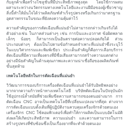
กับลูกค้าเพื่อสร้างโซลูชันที่มีประสิทธิภาพสูงสุด โดยใช้การผสม
ผสานระหว่างนวัตกรรมทางเทคโนโลยีและงานฝีมือของผู้เชี่ยวชาญ
สิ่งนี้ทำให้มั่นใจได้ว่าผลิตภัณฑ์สำเร็จรูปตรงหรือเกินกว่ามาตรฐาน
อุตสาหกรรมในขณะที่ยังคงความคุ้มค่าไว้
ความสำคัญของการตัดเฉือนที่แม่นยำไม่สามารถกล่าวเกินจริงได้
ตัวอย่างเช่น ในภาคส่วนต่างๆ เช่น การบินและอวกาศ ข้อผิดพลาด
เล็กๆ น้อยๆ ก็สามารถเป็นอันตรายต่อความปลอดภัยได้ ส่วน
ประกอบต่างๆ ต้องเป็นไปตามข้อกำหนดจำเพาะที่แม่นยำซึ่งระบุไว้
ในแบบวิศวกรรมและพิมพ์เขียว ประเด็นสำคัญก็คือการเลือกบริการ
ตัดเฉือนที่มีความเที่ยงตรงที่มีชื่อเสียงสามารถสร้างความแตกต่าง
อย่างมีนัยสำคัญในด้านคุณภาพและความน่าเชื่อถือของผลิตภัณฑ์
ขั้นสุดท้าย
เทคโนโลยีหลักในการตัดเฉือนที่แม่นยำ
วิวัฒนาการของบริการเครื่องตัดเฉือนที่แม่นยำได้รับอิทธิพลอย่าง
มากจากความก้าวหน้าทางเทคโนโลยี บริษัทตัดเฉือนในปัจจุบันมัก
ใช้อุปกรณ์ล้ำสมัยที่ช่วยเพิ่มขีดความสามารถของตนอย่างมาก การ
ตัดเฉือน CNC อาจเป็นเทคโนโลยีที่เปลี่ยนแปลงมากที่สุด ต่างจาก
การตัดเฉือนแบบดั้งเดิมที่ผู้ปฏิบัติงานควบคุมเครื่องจักรด้วยตนเอง
เครื่องจักร CNC ใช้คอมพิวเตอร์เพื่อทำให้การผลิตเป็นแบบอัตโนมัติ
ส่งผลให้เกิดประสิทธิภาพ ความแม่นยำ และความสามารถในการ
สร้างรูปทรงที่ซับซ้อนซึ่งเป็นเรื่องยากที่จะทำด้วยตนเอง