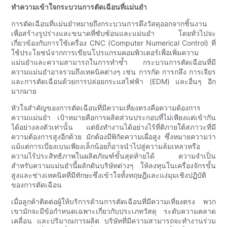
ทำความเข้าใจกระบวนการตัดเฉือนที่แม่นยำ
การตัดเฉือนที่แม่นยำหมายถึงกระบวนการดึงวัสดุออกจากชิ้นงาน
เพื่อสร้างรูปร่างและขนาดที่ซับซ้อนและแม่นยำ โดยทั่วไปจะ
เกี่ยวข้องกับการใช้เครื่อง CNC (Computer Numerical Control) ที่
ใช้ประโยชน์จากการเขียนโปรแกรมคอมพิวเตอร์เพื่อเพิ่มความ
แม่นยำและความสามารถในการทำซ้ำ กระบวนการตัดเฉือนที่มี
ความแม่นยำอาจรวมถึงเทคนิคต่างๆ เช่น การกัด การกลึง การเจียร
และการตัดเฉือนด้วยการปล่อยกระแสไฟฟ้า (EDM) และอื่นๆ อีก
มากมาย
หัวใจสำคัญของการตัดเฉือนที่มีความเที่ยงตรงคือความต้องการ
ความแม่นยำ เป้าหมายคือการผลิตส่วนประกอบที่ไม่เพียงแต่เข้ากัน
ได้อย่างลงตัวเท่านั้น แต่ยังทำงานได้อย่างไร้ที่ติภายใต้สภาวะที่มี
ความต้องการสูงอีกด้วย มักต้องมีพิกัดความเผื่อสูง ซึ่งหมายความว่า
แม้แต่การเบี่ยงเบนเพียงเล็กน้อยก็อาจนำไปสู่ความล้มเหลวหรือ
ความไร้ประสิทธิภาพในผลิตภัณฑ์ขั้นสุดท้ายได้ ความจำเป็น
สำหรับความแม่นยำนี้ผลักดันบริษัทต่างๆ ให้ลงทุนในเครื่องจักรขั้น
สูงและช่างเทคนิคที่มีทักษะซึ่งเข้าใจทั้งทฤษฎีและแง่มุมเชิงปฏิบัติ
ของการตัดเฉือน
เมื่อลูกค้าติดต่อผู้ให้บริการด้านการตัดเฉือนที่มีความเที่ยงตรง พวก
เขามักจะมีข้อกำหนดเฉพาะเกี่ยวกับประเภทวัสดุ ระดับความคลาด
เคลื่อน และปริมาณการผลิต บริษัทที่มีความสามารถจะทำงานร่วม