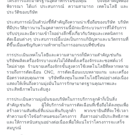
โครงการและมาตรฐานอุตสาหกรรมของคุณ ปัจจัยสำคัญที่ต้อง
พิจารณา ได้แก่ ประสบการณ์ ความสามารถ เทคโนโลยี และ
ประวัติของบริษัท
ประสบการณ์เป็นตัวบ่งชี้ที่สำคัญถึงความน่าเชื่อถือของบริษัท บริษัท
ที่มีประวัติยาวนานในอุตสาหกรรมนี้มักจะมีกระบวนการที่ได้รับการ
ปรับปรุงและมีความเข้าใจอย่างลึกซึ้งเกี่ยวกับวัสดุและเทคนิคการ
ตัดเฉือนต่างๆ ประสบการณ์นี้แปลเป็นการแก้ปัญหาและนวัตกรรมที่
ดีขึ้นเมื่อเผชิญกับความท้าทายในการออกแบบที่ซับซ้อน
การประเมินเทคโนโลยีและความสามารถก็มีความสำคัญเช่นกัน
บริษัทผลิตเครื่องจักรบางแห่งไม่ได้ติดตั้งเครื่องจักรและซอฟต์แวร์
ใหม่ล่าสุด ร้านขายเครื่องจักรขั้นสูงควรใช้เทคโนโลยีที่หลากหลาย
รวมถึงการตัดเฉือน CNC, การตัดเฉือนแบบหลายแกน และเครื่อง
มือตรวจสอบคุณภาพ บริษัทที่ลงทุนในเทคโนโลยีใหม่อย่างต่อเนื่อง
แสดงให้เห็นถึงความมุ่งมั่นในการรักษามาตรฐานคุณภาพและ
ประสิทธิภาพในระดับสูง
การประเมินความมุ่งมั่นของบริษัทในการบริการลูกค้าก็เป็นสิ่ง
สำคัญเช่นกัน ผู้ให้บริการด้านการตัดเฉือนที่เชื่อถือได้ลงทุนเพื่อ
สร้างความสัมพันธ์ที่แน่นแฟ้นกับลูกค้า พวกเขายินดีที่จะใช้เวลา
ทำความเข้าใจข้อกำหนดของโครงการ สื่อสารอย่างมีประสิทธิภาพ
และให้การสนับสนุนอย่างต่อเนื่องเพื่อให้แน่ใจว่าโครงการจะเสร็จ
สมบูรณ์