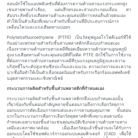
ล่อนมักใช้ในแอปพลิเคชันที่ต้องการความต้านทานแรงกระแทกสูง
เช่นสายพานลำเลียง, แผ่นสึกหรอและส่วนประกอบเลื่อน ค่า
สัมประสิทธิ์แรงเสียดทานต่ำและคุณสมบัติการหล่อลื่นด้วยตนเอง
ทำให้เป็นตัวเลือกที่เหมาะสำหรับชิ้นส่วนที่มีประสบการณ์การ
เคลื่อนไหวและแรงเสียดทานบ่อยๆ
Polytetrafluoroethylene (PTFE) เป็นวัสดุฟลูออโรโพลีเมอร์ที่ใช้
กันอย่างแพร่หลายสำหรับชิ้นส่วนพลาสติกกลึงแบบกำหนดเอง
เนื่องจากความต้านทานทางเคมีที่ยอดเยี่ยมความต้านทานอุณหภูมิ
สูงแรงเสียดทานต่ำและคุณสมบัติที่ไม่ติด PTFE มักใช้ในการใช้งาน
ที่ต้องการความต้านทานต่อสารเคมีที่รุนแรงอุณหภูมิสูงและความ
บริสุทธิ์ในระดับสูงเช่นซีลปะเก็นและฉนวน ความเก่งกาจและความ
น่าเชื่อถือทำให้เป็นตัวเลือกยอดนิยมสำหรับการเรียกร้องแอพพลิเคชั่
นอุตสาหกรรมและเชิงพาณิชย์
กระบวนการผลิตสำหรับชิ้นส่วนพลาสติกที่กำหนดเอง
กระบวนการผลิตสำหรับชิ้นส่วนพลาสติกกลึงแบบกำหนดเองนั้น
เกี่ยวข้องกับขั้นตอนสำคัญหลายขั้นตอนรวมถึงการเลือกวัสดุการ
ออกแบบการตัดเฉือนการตกแต่งและการควบคุมคุณภาพ ขั้นตอน
แรกในกระบวนการคือการเลือกวัสดุพลาสติกที่เหมาะสมตามข้อ
กำหนดเฉพาะของชิ้นส่วนเช่นคุณสมบัติเชิงกลความต้านทานทาง
เคมีและสภาพแวดล้อม เมื่อเลือกวัสดุแล้วชิ้นส่วนจะได้รับการ
ออกแบบโดยใช้ซอฟต์แวร์การออกแบบคอมพิวเตอร์ (CAD) เพื่อให้