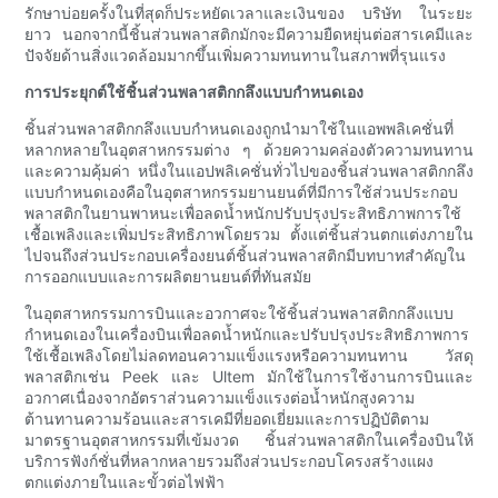
รักษาบ่อยครั้งในที่สุดก็ประหยัดเวลาและเงินของ บริษัท ในระยะ
ยาว นอกจากนี้ชิ้นส่วนพลาสติกมักจะมีความยืดหยุ่นต่อสารเคมีและ
ปัจจัยด้านสิ่งแวดล้อมมากขึ้นเพิ่มความทนทานในสภาพที่รุนแรง
การประยุกต์ใช้ชิ้นส่วนพลาสติกกลึงแบบกำหนดเอง
ชิ้นส่วนพลาสติกกลึงแบบกำหนดเองถูกนำมาใช้ในแอพพลิเคชั่นที่
หลากหลายในอุตสาหกรรมต่าง ๆ ด้วยความคล่องตัวความทนทาน
และความคุ้มค่า หนึ่งในแอปพลิเคชั่นทั่วไปของชิ้นส่วนพลาสติกกลึง
แบบกำหนดเองคือในอุตสาหกรรมยานยนต์ที่มีการใช้ส่วนประกอบ
พลาสติกในยานพาหนะเพื่อลดน้ำหนักปรับปรุงประสิทธิภาพการใช้
เชื้อเพลิงและเพิ่มประสิทธิภาพโดยรวม ตั้งแต่ชิ้นส่วนตกแต่งภายใน
ไปจนถึงส่วนประกอบเครื่องยนต์ชิ้นส่วนพลาสติกมีบทบาทสำคัญใน
การออกแบบและการผลิตยานยนต์ที่ทันสมัย
ในอุตสาหกรรมการบินและอวกาศจะใช้ชิ้นส่วนพลาสติกกลึงแบบ
กำหนดเองในเครื่องบินเพื่อลดน้ำหนักและปรับปรุงประสิทธิภาพการ
ใช้เชื้อเพลิงโดยไม่ลดทอนความแข็งแรงหรือความทนทาน วัสดุ
พลาสติกเช่น Peek และ Ultem มักใช้ในการใช้งานการบินและ
อวกาศเนื่องจากอัตราส่วนความแข็งแรงต่อน้ำหนักสูงความ
ต้านทานความร้อนและสารเคมีที่ยอดเยี่ยมและการปฏิบัติตาม
มาตรฐานอุตสาหกรรมที่เข้มงวด ชิ้นส่วนพลาสติกในเครื่องบินให้
บริการฟังก์ชั่นที่หลากหลายรวมถึงส่วนประกอบโครงสร้างแผง
ตกแต่งภายในและขั้วต่อไฟฟ้า