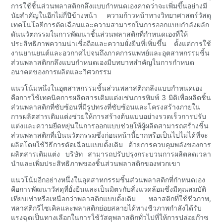
การใช้ชิ้นส่วนพลาสติกกลึงแบบกำหนดเองคาดว่าจะเพิ่มขึ้นอย่างมี
นัยสำคัญในอีกไม่กี่ปีข้างหน้า ความก้าวหน้าทางวิทยาศาสตร์วัสดุ
เทคโนโลยีการตัดเฉือนและความสามารถในการออกแบบกำลังผลัก
ดันนวัตกรรมในการพัฒนาชิ้นส่วนพลาสติกที่กำหนดเองที่ให้
ประสิทธิภาพความน่าเชื่อถือและความยั่งยืนที่เพิ่มขึ้น ตั้งแต่การใช้
งานยานยนต์และอวกาศไปจนถึงภาคการแพทย์และอุตสาหกรรมชิ้น
ส่วนพลาสติกกลึงแบบกำหนดเองมีบทบาทสำคัญในการกำหนด
อนาคตของการผลิตและวิศวกรรม
แนวโน้มหนึ่งในอุตสาหกรรมชิ้นส่วนพลาสติกกลึงแบบกำหนดเอง
คือการใช้เทคนิคการผลิตสารเติมแต่งเช่นการพิมพ์ 3 มิติเพื่อผลิตชิ้น
ส่วนพลาสติกที่ซับซ้อนที่มีรูปทรงที่ซับซ้อนและโครงสร้างภายใน
การผลิตสารเติมแต่งช่วยให้การสร้างต้นแบบอย่างรวดเร็วการปรับ
แต่งและความยืดหยุ่นในการออกแบบช่วยให้ผู้ผลิตสามารถสร้างชิ้น
ส่วนพลาสติกที่เป็นนวัตกรรมซึ่งก่อนหน้านี้ยากหรือเป็นไปไม่ได้ที่จะ
ผลิตโดยใช้วิธีการตัดเฉือนแบบดั้งเดิม ด้วยการควบคุมพลังของการ
ผลิตสารเติมแต่ง บริษัท สามารถปรับปรุงกระบวนการผลิตลดเวลา
นำและเพิ่มประสิทธิภาพของชิ้นส่วนพลาสติกของพวกเขา
แนวโน้มอีกอย่างหนึ่งในอุตสาหกรรมชิ้นส่วนพลาสติกที่กำหนดเอง
คือการพัฒนาวัสดุที่ยั่งยืนและเป็นมิตรกับสิ่งแวดล้อมซึ่งมีคุณสมบัติ
เทียบเท่าหรือเหนือกว่าพลาสติกแบบดั้งเดิม พลาสติกที่ใช้ชีวภาพ,
พลาสติกรีไซเคิลและพลาสติกย่อยสลายได้ทางชีวภาพกำลังได้รับ
แรงฉุดเป็นทางเลือกในการใช้วัสดุพลาสติกทั่วไปที่ให้การปล่อยก๊าซ