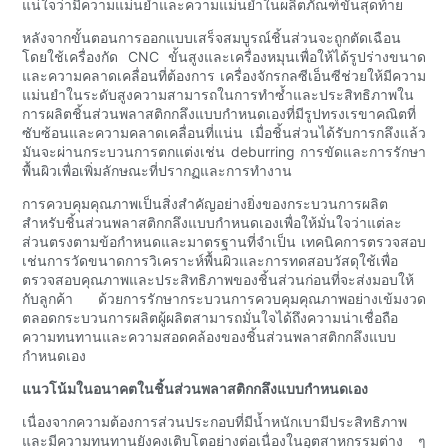
แน่ใจว่ามีความแม่นยำและความแม่นยำในผลิตภัณฑ์ขั้นสุดท้าย
หลังจากขั้นตอนการออกแบบเสร็จสมบูรณ์ชิ้นส่วนจะถูกตัดเฉือน
โดยใช้เครื่องกัด CNC ขั้นสูงและเครื่องหมุนเพื่อให้ได้รูปร่างขนาด
และความคลาดเคลื่อนที่ต้องการ เครื่องจักรกลซีเอ็นซีช่วยให้มีความ
แม่นยำในระดับสูงความสามารถในการทำซ้ำและประสิทธิภาพใน
การผลิตชิ้นส่วนพลาสติกกลึงแบบกำหนดเองที่มีรูปทรงเรขาคณิตที่
ซับซ้อนและความคลาดเคลื่อนที่แน่น เมื่อชิ้นส่วนได้รับการกลึงแล้ว
มันจะผ่านกระบวนการตกแต่งเช่น deburring การขัดและการรักษา
พื้นผิวเพื่อเพิ่มลักษณะที่ปรากฏและการทำงาน
การควบคุมคุณภาพเป็นสิ่งสำคัญอย่างยิ่งของกระบวนการผลิต
สำหรับชิ้นส่วนพลาสติกกลึงแบบกำหนดเองเพื่อให้มั่นใจว่าแต่ละ
ส่วนตรงตามข้อกำหนดและมาตรฐานที่จำเป็น เทคนิคการตรวจสอบ
เช่นการวัดขนาดการวิเคราะห์พื้นผิวและการทดสอบวัสดุใช้เพื่อ
ตรวจสอบคุณภาพและประสิทธิภาพของชิ้นส่วนก่อนที่จะส่งมอบให้
กับลูกค้า ด้วยการรักษากระบวนการควบคุมคุณภาพอย่างเข้มงวด
ตลอดกระบวนการผลิตผู้ผลิตสามารถมั่นใจได้ถึงความน่าเชื่อถือ
ความทนทานและความสอดคล้องของชิ้นส่วนพลาสติกกลึงแบบ
กำหนดเอง
แนวโน้มในอนาคตในชิ้นส่วนพลาสติกกลึงแบบกำหนดเอง
เนื่องจากความต้องการส่วนประกอบที่มีน้ำหนักเบามีประสิทธิภาพ
และมีความทนทานยังคงเติบโตอย่างต่อเนื่องในอุตสาหกรรมต่าง ๆ