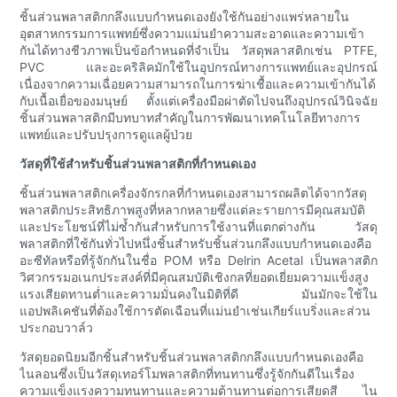
ชิ้นส่วนพลาสติกกลึงแบบกำหนดเองยังใช้กันอย่างแพร่หลายใน
อุตสาหกรรมการแพทย์ซึ่งความแม่นยำความสะอาดและความเข้า
กันได้ทางชีวภาพเป็นข้อกำหนดที่จำเป็น วัสดุพลาสติกเช่น PTFE,
PVC และอะคริลิคมักใช้ในอุปกรณ์ทางการแพทย์และอุปกรณ์
เนื่องจากความเฉื่อยความสามารถในการฆ่าเชื้อและความเข้ากันได้
กับเนื้อเยื่อของมนุษย์ ตั้งแต่เครื่องมือผ่าตัดไปจนถึงอุปกรณ์วินิจฉัย
ชิ้นส่วนพลาสติกมีบทบาทสำคัญในการพัฒนาเทคโนโลยีทางการ
แพทย์และปรับปรุงการดูแลผู้ป่วย
วัสดุที่ใช้สำหรับชิ้นส่วนพลาสติกที่กำหนดเอง
ชิ้นส่วนพลาสติกเครื่องจักรกลที่กำหนดเองสามารถผลิตได้จากวัสดุ
พลาสติกประสิทธิภาพสูงที่หลากหลายซึ่งแต่ละรายการมีคุณสมบัติ
และประโยชน์ที่ไม่ซ้ำกันสำหรับการใช้งานที่แตกต่างกัน วัสดุ
พลาสติกที่ใช้กันทั่วไปหนึ่งชิ้นสำหรับชิ้นส่วนกลึงแบบกำหนดเองคือ
อะซีทัลหรือที่รู้จักกันในชื่อ POM หรือ Delrin Acetal เป็นพลาสติก
วิศวกรรมอเนกประสงค์ที่มีคุณสมบัติเชิงกลที่ยอดเยี่ยมความแข็งสูง
แรงเสียดทานต่ำและความมั่นคงในมิติที่ดี มันมักจะใช้ใน
แอปพลิเคชันที่ต้องใช้การตัดเฉือนที่แม่นยำเช่นเกียร์แบริ่งและส่วน
ประกอบวาล์ว
วัสดุยอดนิยมอีกชิ้นสำหรับชิ้นส่วนพลาสติกกลึงแบบกำหนดเองคือ
ไนลอนซึ่งเป็นวัสดุเทอร์โมพลาสติกที่ทนทานซึ่งรู้จักกันดีในเรื่อง
ความแข็งแรงความทนทานและความต้านทานต่อการเสียดสี ไน