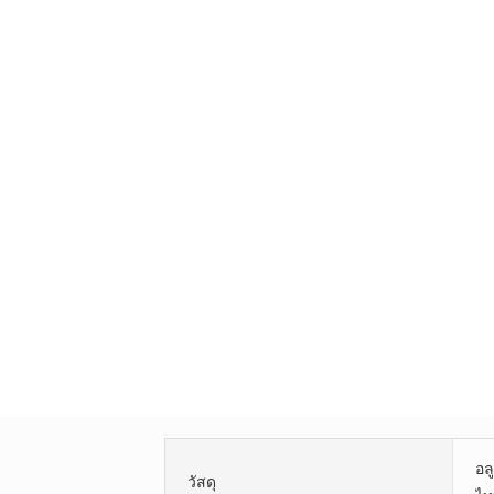
อล
วัสดุ