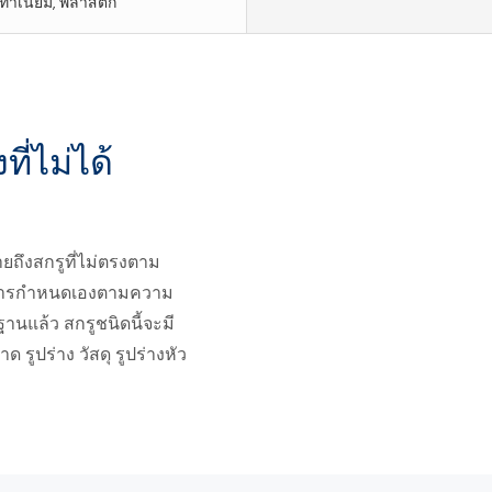
ทาเนียม, พลาสติก
่ไม่ได้
ยถึงสกรูที่ไม่ตรงตาม
บการกำหนดเองตามความ
านแล้ว สกรูชนิดนี้จะมี
รูปร่าง วัสดุ รูปร่างหัว