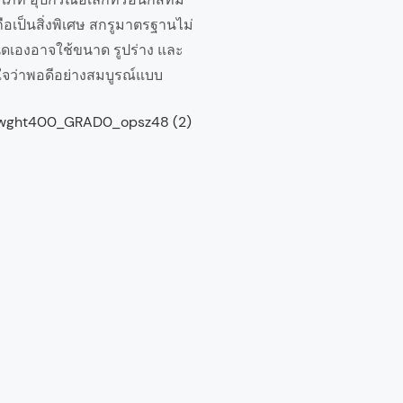
ถือเป็นสิ่งพิเศษ สกรูมาตรฐานไม่
เองอาจใช้ขนาด รูปร่าง และ
ใจว่าพอดีอย่างสมบูรณ์แบบ
ให้
บริการ
โซลูชั่น
แบบครบ
วงจร:
การ
ทำงาน
ร่วมกัน
ในการ
ออกแบบ;
บริการ
สนับสนุน