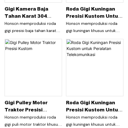
pakai yang lama untuk
pengganti OEM, peningkatan
Gigi Kamera Baja
Roda Gigi Kuningan
berbagai aplikasi industri.
peralatan, pengembangan
Tahan Karat 304
Presisi Kustom Untuk
prototipe, dan produksi
Presisi
Sistem Transmisi
dalam jumlah kecil hingga
Honscn memproduksi roda
Honscn memproduksi roda
Performa Tinggi
menengah tanpa memerlukan
gigi presisi baja tahan karat
gigi kuningan khusus untuk
peralatan yang mahal.
304 khusus untuk peralatan
peralatan industri, sistem
kamera kelas atas. Setiap
otomatisasi, dan aplikasi
roda gigi dikerjakan dengan
transmisi presisi. Diproduksi
kontrol toleransi yang ketat
menggunakan permesinan
dan beberapa proses
CNC dan pemotongan roda
penyelesaian presisi untuk
gigi presisi, roda gigi ini
memastikan transmisi yang
menawarkan akurasi dimensi
andal, kualitas permukaan
yang sangat baik, transmisi
yang sangat baik, dan
yang lancar, dan kinerja jangka
Gigi Pulley Motor
Roda Gigi Kuningan
kompatibilitas sempurna
panjang yang andal. Tidak
Traktor Presisi
Presisi Kustom Untuk
dengan komponen
seperti banyak pemasok
Kustom
Peralatan
pasangannya.
yang kesulitan dengan
Honscn memproduksi roda
Honscn memproduksi roda
Telekomunikasi
produktivitas dan konsistensi,
gigi puli motor traktor khusus
gigi kuningan khusus untuk