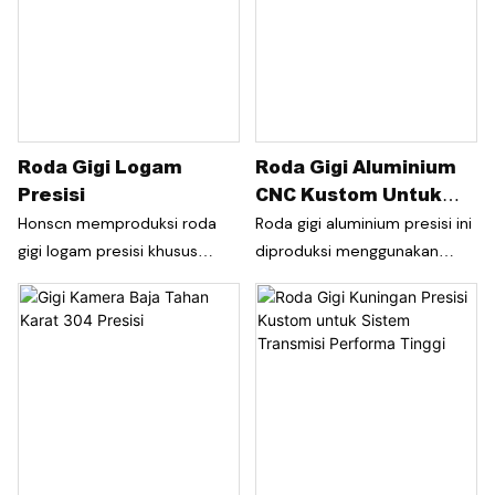
Roda Gigi Logam
Roda Gigi Aluminium
Presisi
CNC Kustom Untuk
Mixer Roti
Honscn memproduksi roda
Roda gigi aluminium presisi ini
gigi logam presisi khusus
diproduksi menggunakan
untuk sistem transmisi yang
teknologi permesinan CNC,
menuntut. Dengan
bukan pengecoran tradisional,
menggunakan mesin CNC
sehingga menghasilkan
canggih dan kontrol kualitas
toleransi yang lebih ketat,
yang ketat, roda gigi kami
hasil akhir permukaan yang
memberikan akurasi tinggi,
lebih baik, dan konsistensi
pengoperasian yang lancar,
yang sangat baik. Roda gigi ini
kebisingan rendah, dan masa
ideal untuk suku cadang