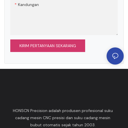
ideal choice for LC80 4500
and other problems, and
Kandungan
owners and professional
restore a comfortable and
maintenance personnel
convenient driving
experience
KIRIM PERTANYAAN SEKARANG
HONSCN Precision adalah produsen profesional suku
cadang mesin CNC presisi dan suku cadang mesin
bubut otomatis sejak tahun 2003.