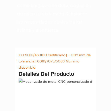
como anodización dura, oxidación
de micro arco y mete Satisfacer
las necesidades duales de luz
liviana y alta fuerza.
ISO 9001/AS9100 certificado | ± 0.02 mm de
tolerancia | 6061/7075/5083 Aluminio
disponible
Detalles Del Producto