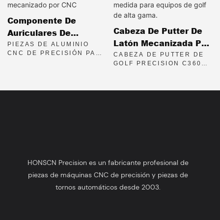
Componente De
Cabeza De Putter De
Auriculares De
Latón Mecanizada Por
Comunicación De
PIEZAS DE ALUMINIO
CNC A Medida Para
CNC DE PRECISIÓN PARA
CABEZA DE PUTTER DE
Aluminio Mecanizado
AURICULARES DE
GOLF PRECISION C3604
Equipos De Golf De
Por CNC
COMUNICACIÓN
DE LATÓN CON ACABADO
Alta Gama.
SATINADO DE
MICROESFERAS DE
VIDRIO.
HONSCN Precision es un fabricante profesional de
piezas de máquinas CNC de precisión y piezas de
tornos automáticos desde 2003.