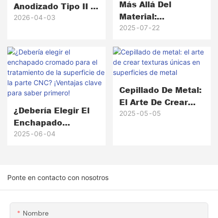
Más Allá Del
Anodizado Tipo II Y
Material:
Tipo III Para Piezas
2026
04
03
Tratamientos
2025
07
22
Mecanizadas Por
Superficiales
CNC: ¿Por Qué
Avanzados Para
Destaca Honscn?
Resistencia A La
Corrosión
Inigualable En La
Cepillado De Metal:
Industria Pesquera
El Arte De Crear
¿Debería Elegir El
Texturas Únicas En
2025
05
05
Enchapado
Superficies De
Cromado Para El
2025
06
04
Metal
Tratamiento De La
Superficie De La
Parte CNC?
Ponte en contacto con nosotros
¡Ventajas Clave
Para Saber
Primero!
Nombre