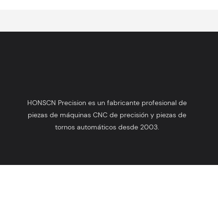
HONSCN Precision es un fabricante profesional de
piezas de máquinas CNC de precisión y piezas de
tornos automáticos desde 2003.
Derechos de autor © 2025 HONSCN |
Mapa del sitio
Política de
privacidad