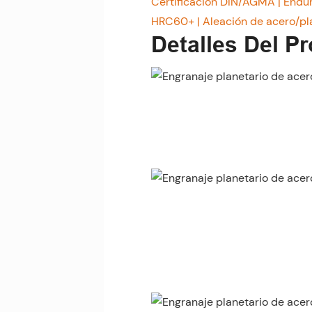
Certificación DIN/AGMA | Endur
HRC60+ | Aleación de acero/plá
Detalles Del P