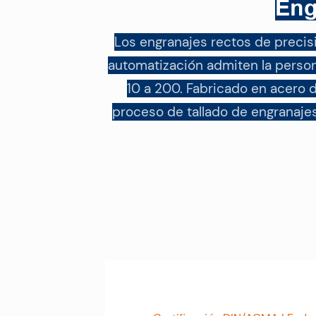
Eng
Los engranajes rectos de precis
automatización admiten la person
10 a 200. Fabricado en acero 
proceso de tallado de engranajes