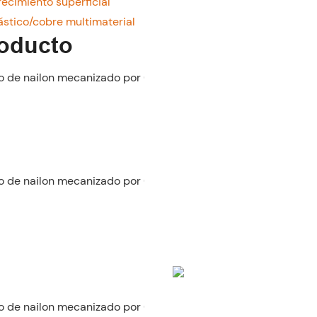
ecimiento superficial
stico/cobre multimaterial
roducto