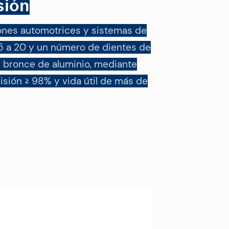
sión
iones automotrices y sistemas de
,5 a 20 y un número de dientes de
y bronce de aluminio, mediante
isión ≥ 98% y vida útil de más de