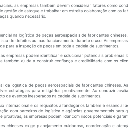
aciais, as empresas também devem considerar fatores como condi
de gestão de estoque e trabalhar em estreita colaboração com os 
 peças quando necessário.
ncial na logística de peças aeroespaciais de fabricantes chinese
 o risco de defeitos ou mau funcionamento durante o uso. As empresa
ade para a inspeção de peças em toda a cadeia de suprimentos.
as empresas podem identificar e solucionar potenciais problemas l
ade também ajuda a construir confiança e credibilidade com os cl
ial da logística de peças aeroespaciais de fabricantes chineses. 
olver estratégias para mitigá-los proativamente. Ao conduzir aval
cto de eventos inesperados na cadeia de suprimentos.
internacional e os requisitos alfandegários também é essencial ao
ação com parceiros de logística e agências governamentais para 
 e proativas, as empresas podem lidar com riscos potenciais e garan
antes chineses exige planejamento cuidadoso, coordenação e aten