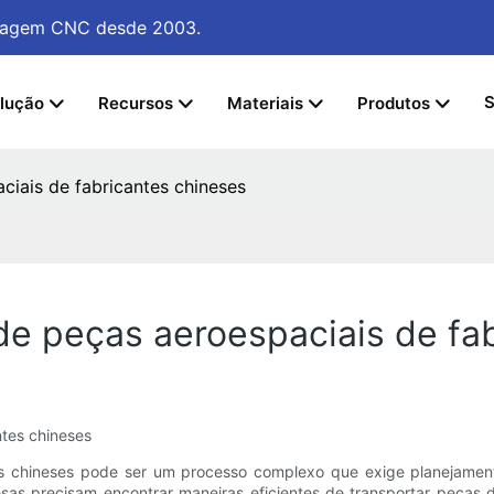
sinagem CNC
desde 2003.
S
lução
Recursos
Materiais
Produtos
ciais de fabricantes chineses
de peças aeroespaciais de fa
ntes chineses
tes chineses pode ser um processo complexo que exige planejamen
as precisam encontrar maneiras eficientes de transportar peças de 