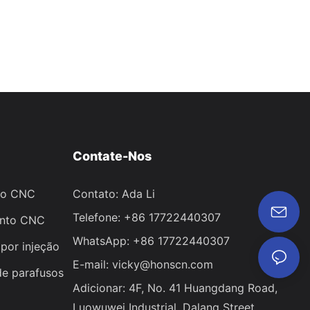
Contate-Nos
to CNC
Contato: Ada Li
Telefone: +86 17722440307
ento CNC
WhatsApp: +86 17722440307
por injeção
E-mail:
vicky@honscn.com
de parafusos
Adicionar: 4F, ​​No. 41 Huangdang Road,
Luowuwei Industrial, Dalang Street,