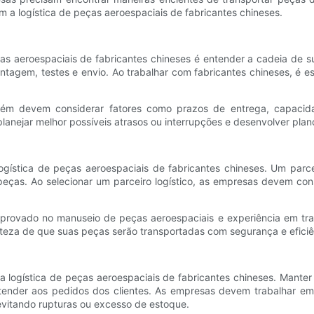
 a logística de peças aeroespaciais de fabricantes chineses.
as aeroespaciais de fabricantes chineses é entender a cadeia de 
ontagem, testes e envio. Ao trabalhar com fabricantes chineses, é 
mbém devem considerar fatores como prazos de entrega, capacid
ejar melhor possíveis atrasos ou interrupções e desenvolver planos
 logística de peças aeroespaciais de fabricantes chineses. Um parc
s peças. Ao selecionar um parceiro logístico, as empresas devem co
omprovado no manuseio de peças aeroespaciais e experiência em tr
teza de que suas peças serão transportadas com segurança e eficiênc
 logística de peças aeroespaciais de fabricantes chineses. Manter 
tender aos pedidos dos clientes. As empresas devem trabalhar em 
itando rupturas ou excesso de estoque.