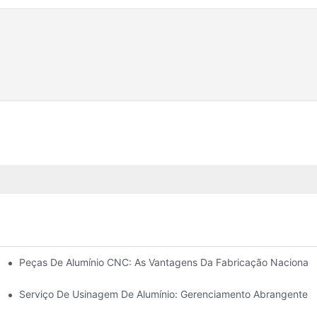
os De Mercado
Peças De Alumínio CNC: As Vantagens Da Fabricação Nacional
tomação Industrial
Serviço De Usinagem De Alumínio: Gerenciamento Abrangente D