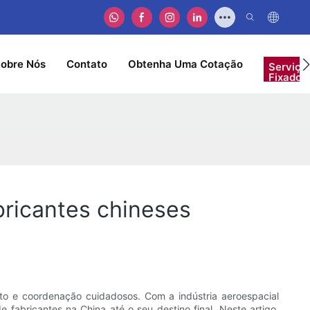
obre Nós
Contato
Obtenha Uma Cotação
Serviço
Fixador
bricantes chineses
to e coordenação cuidadosos. Com a indústria aeroespacial
fabricantes na China até o seu destino final. Neste artigo,