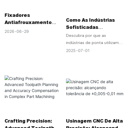
Fixadores
Como As Indústrias
Antiafrouxamento
Sofisticadas
Para Módulos Ópticos:
2026
06
29
Dependem Da
Descubra por que as
Prevenção De Falhas
Moagem Do CNC Para
indústrias de ponta utilizam a
Por Vibração Em
Obter A Fabricação De
melhor tecnologia de
Transmissões De
2025
07
01
Definição Zero?
fabricação com zero defeitos
Dados De Alta
por meio da fresagem CNC
Velocidade.
personalizada. Saiba como a
precisão, a velocidade e a
confiabilidade da usinagem
CNC se combinam para
oferecer o melhor serviço.
Crafting Precision:
Usinagem CNC De Alta
Advanced Toolpath
Precisão: Alcançando