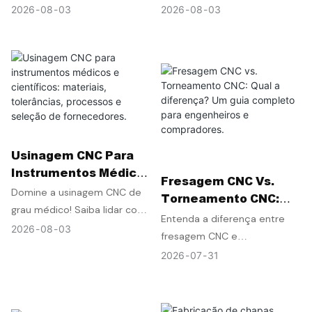
Precisão: Soluções De
316)
Aprimore sua usinagem de
micropolegadas na usinagem
2026
08
03
2026
08
03
Projeto, Ferramentas
precisão com soluções de
CNC de aço inoxidável 304 e
E Revestimento
design inteligentes,
316 com táticas comprovadas
ferramentas de alta
para o chão de fábrica.
qualidade e revestimentos
de primeira linha.
Usinagem CNC Para
Instrumentos Médicos
Fresagem CNC Vs.
E Científicos:
Domine a usinagem CNC de
Torneamento CNC:
Materiais,
grau médico! Saiba lidar com
Qual A Diferença? Um
Entenda a diferença entre
Tolerâncias,
tolerâncias rigorosas,
2026
08
03
Guia Completo Para
fresagem CNC e
Processos E Seleção
materiais biocompatíveis,
Engenheiros E
torneamento CNC. Aprenda
2026
07
31
De Fornecedores.
processos essenciais e a
Compradores.
sobre seus processos,
seleção de fornecedores
aplicações, vantagens e
especializados.
como escolher o serviço de