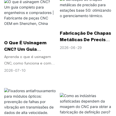
usinagem CNC OEM certo de
um fabricante de Shenzhen,
China.
Fabricação De Chapas
Metálicas De Precisão
O Que É Usinagem
Para Estações Base
2026
06
29
CNC? Um Guia
5G: Otimizando O
Completo Para
Aprenda o que é usinagem
Gerenciamento
Engenheiros E
CNC, como funciona e como
Térmico.
Compradores |
escolher o fabricante de
2026
07
10
Fabricante De Peças
peças usinadas por CNC ideal
CNC OEM Em
na China. Descubra serviços
Shenzhen, China
de CNC para OEMs, usinagem
de 5 eixos e fabricação de
precisão de uma fábrica com
certificação ISO em
Shenzhen, China.