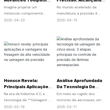
Planning And
Tolerância De ±0,005-
Imagine projetar um
No mundo acelerado da
Accuracy
0,01 Mm
minúsculo componente
manufatura, a precisão é
Compensation In
aeroespacial com curvas
fundamental. Quando se
2025
04
23
2025
04
15
Complex Part
intrincadas e microcanais, e
trata de usinagem CNC
Machining
então confiar em uma
(Controle Numérico
máquina para esculpi-lo
Computadorizado), alcançar
impecavelmente a partir de
alta precisão não é apenas
um bloco sólido de titânio.
um objetivo, mas uma
Essa é a realidade da
necessidade para diversos
manufatura moderna, onde a
setores. Este artigo explora o
usinagem de peças
universo da usinagem CNC de
complexas exige precisão e
alta precisão, mostrando
Análise Aprofundada
Honscn Revela:
eficiência milimétricas. Este
como atingir a notável
Da Tecnologia De
Principais Aplicações
artigo explora dois pilares
tolerância de ±0,005-0,01
Usinagem De Cinco
E Vantagens Da
críticos desse processo: o
mm. Então, vamos começar!
Em meio ao rugido dos
Na era da Indústria 4.0, a
Eixos: 3 Etapas
Fresagem De Alta
planejamento da trajetória da
motores de aeronaves, uma
tecnologia de **Usinagem de
Principais No Controle
Velocidade Na
ferramenta (como uma
pá de turbina com apenas 0,3
Alta Velocidade (HSM)**
2025
03
11
2025
03
19