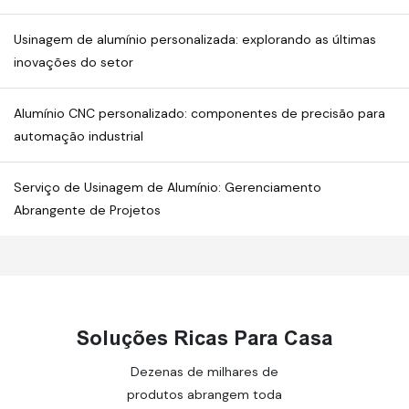
analisar detalhadamente os
técnicos, os cenários de
três principais elos de
aplicação prática e os
Usinagem de alumínio personalizada: explorando as últimas
controle de precisão na
benefícios econômicos da
inovações do setor
fabricação de pás
usinagem de alta velocidade.
aeroespaciais e desvendar o
Alumínio CNC personalizado: componentes de precisão para
mistério dessa tecnologia de
automação industrial
ponta.
Serviço de Usinagem de Alumínio: Gerenciamento
Abrangente de Projetos
Soluções Ricas Para Casa
Dezenas de milhares de
produtos abrangem toda