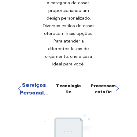
a categoria de casas,
proporcionando um
design personalizado.
Diversos estilos de casas
oferecem mais opções.
Para atender a
diferentes faixas de
orçamento, crie a casa
ideal para você.
Serviços
Tecnologia
Processam
Trat
De
Ento De
O
Personaliz
Processam
Materiais
Supe
Ados
Ento
Sa
Ac