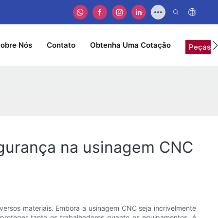
obre Nós
Contato
Obtenha Uma Cotação
Peças C
segurança na usinagem CNC
ersos materiais. Embora a usinagem CNC seja incrivelmente
 proteger tanto os trabalhadores quanto os equipamentos, é