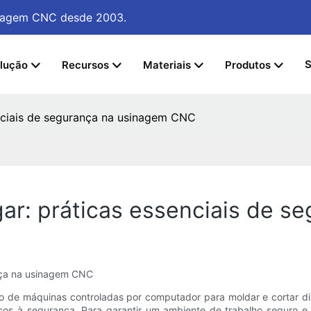
sinagem CNC
desde 2003.
S
lução
Recursos
Materiais
Produtos
enciais de segurança na usinagem CNC
gar: práticas essenciais de 
ança na usinagem CNC
de máquinas controladas por computador para moldar e cortar div
iscos à segurança. Para garantir um ambiente de trabalho seguro e