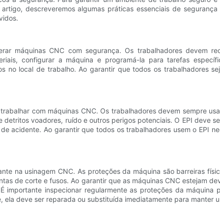
te artigo, descreveremos algumas práticas essenciais de seguranç
vidos.
erar máquinas CNC com segurança. Os trabalhadores devem re
eriais, configurar a máquina e programá-la para tarefas espec
cos no local de trabalho. Ao garantir que todos os trabalhadores 
ao trabalhar com máquinas CNC. Os trabalhadores devem sempre usar
e detritos voadores, ruído e outros perigos potenciais. O EPI dev
 acidente. Ao garantir que todos os trabalhadores usem o EPI neces
ante na usinagem CNC. As proteções da máquina são barreiras físi
as de corte e fusos. Ao garantir que as máquinas CNC estejam dev
. É importante inspecionar regularmente as proteções da máquina
e, ela deve ser reparada ou substituída imediatamente para manter 