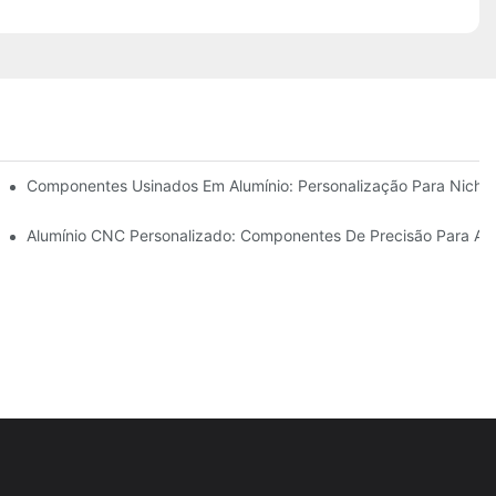
 Inoxidável (304 Vs 316)
Componentes Usinados Em Alumínio: Personalização Para Nich
ovações Do Setor
Alumínio CNC Personalizado: Componentes De Precisão Para Aut