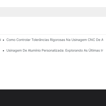
as Com Precisão: Soluções De Projeto, Ferramentas E Revestimento
Como Controlar Tolerâncias Rigorosas Na Usinagem CNC De Aço
Usinagem De Alumínio Personalizada: Explorando As Últimas In