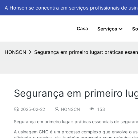
A Honscn se concentra em serviços profissionais de u
Casa
Serviços
So
HONSCN
Segurança em primeiro lugar: práticas ess
Segurança em primeiro lu
2025-02-22
HONSCN
153
Segurança em primeiro lugar: práticas essenciais de segur
A usinagem CNC é um processo complexo que envolve o uso 
eficiente e precisa, ela também apresenta seus próprios r