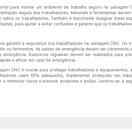
ntal para manter um ambiente de trabalho seguro na usinagem 
movimentação segura dos trabalhadores. Materiais e ferramentas d
m sobre os trabalhadores. Também é importante designar áreas esp
adas, para ajudar a evitar confusões e garantir que os trabalhado
ra garantir a segurança dos trabalhadores na usinagem CNC. Os tr
o ou ferimentos. As saídas de emergência devem ser claramente sin
e emergência. Exercícios regulares devem ser realizados para pra
rápida e eficaz em caso de emergência.
inagem CNC é crucial para proteger trabalhadores e equipamentos, 
alhadores usem EPIs adequados, implementar proteções nas máqui
 a minimizar riscos e prevenir acidentes e lesões. Lembre-se: a s