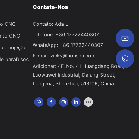
Contate-Nos
to CNC
Contato: Ada Li
Telefone: +86 17722440307
ento CNC
WhatsApp: +86 17722440307
por injeção
E-mail:
vicky@honscn.com
de parafusos
Adicionar: 4F, ​​No. 41 Huangdang Road,
Luowuwei Industrial, Dalang Street,
Longhua, Shenzhen, 518109, China