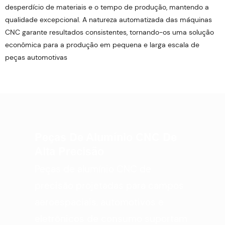
desperdício de materiais e o tempo de produção, mantendo a
qualidade excepcional. A natureza automatizada das máquinas
CNC garante resultados consistentes, tornando-os uma solução
econômica para a produção em pequena e larga escala de
peças automotivas
Peças De Alumínio CNC De
Alta Precisão
Peças de alumínio CNC de
precisão projetadas para campos
aeroespaciais, automotivos e
eletrônicos de consumo suportam