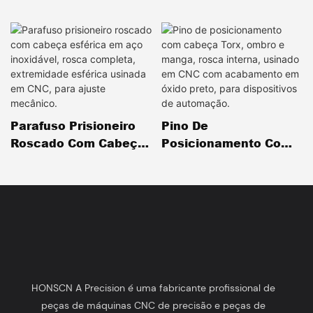
Parafuso Prisioneiro
Pino De
Roscado Com Cabeça
Posicionamento Com
Esférica Em Aço
Cabeça Torx, Ombro E
Inoxidável, Rosca
Manga, Rosca Interna,
Completa,
Usinado Em CNC Com
Extremidade Esférica
Acabamento Em Óxido
Usinada Em CNC, Para
Preto, Para
Ajuste Mecânico.
Dispositivos De
Automação.
HONSCN A Precision é uma fabricante profissional de
peças de máquinas CNC de precisão e peças de