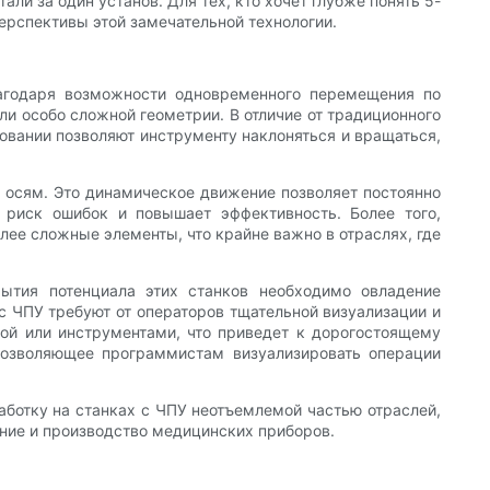
ли за один установ. Для тех, кто хочет глубже понять 5-
ерспективы этой замечательной технологии.
лагодаря возможности одновременного перемещения по
ли особо сложной геометрии. В отличие от традиционного
ровании позволяют инструменту наклоняться и вращаться,
 осям. Это динамическое движение позволяет постоянно
т риск ошибок и повышает эффективность. Более того,
лее сложные элементы, что крайне важно в отраслях, где
ытия потенциала этих станков необходимо овладение
с ЧПУ требуют от операторов тщательной визуализации и
кой или инструментами, что приведет к дорогостоящему
позволяющее программистам визуализировать операции
аботку на станках с ЧПУ неотъемлемой частью отраслей,
ие и производство медицинских приборов.