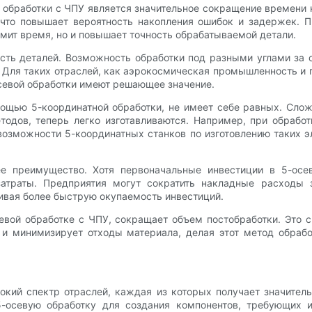
 обработки с ЧПУ является значительное сокращение времени 
что повышает вероятность накопления ошибок и задержек. П
мит время, но и повышает точность обрабатываемой детали.
ь деталей. Возможность обработки под разными углами за о
. Для таких отраслей, как аэрокосмическая промышленность и 
осевой обработки имеют решающее значение.
мощью 5-координатной обработки, не имеет себе равных. Сл
дов, теперь легко изготавливаются. Например, при обработ
озможности 5-координатных станков по изготовлению таких э
 преимущество. Хотя первоначальные инвестиции в 5-осе
затраты. Предприятия могут сократить накладные расходы 
ивая более быструю окупаемость инвестиций.
севой обработке с ЧПУ, сокращает объем постобработки. Это
о и минимизирует отходы материала, делая этот метод обра
кий спектр отраслей, каждая из которых получает значител
-осевую обработку для создания компонентов, требующих и