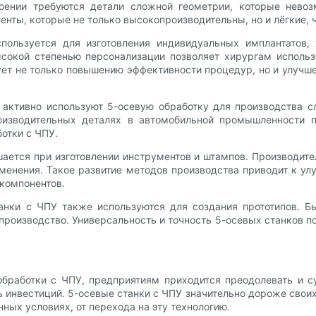
роении требуются детали сложной геометрии, которые нево
енты, которые не только высокопроизводительны, но и лёгкие, 
пользуется для изготовления индивидуальных имплантатов, 
ысокой степенью персонализации позволяет хирургам использ
ует не только повышению эффективности процедур, но и улучш
 активно используют 5-осевую обработку для производства с
изводительных деталях в автомобильной промышленности п
отки с ЧПУ.
ышается при изготовлении инструментов и штампов. Производит
менения. Такое развитие методов производства приводит к у
компонентов.
анки с ЧПУ также используются для создания прототипов. Б
производство. Универсальность и точность 5-осевых станков 
бработки с ЧПУ, предприятиям приходится преодолевать и су
инвестиций. 5-осевые станки с ЧПУ значительно дороже своих
ых условиях, от перехода на эту технологию.