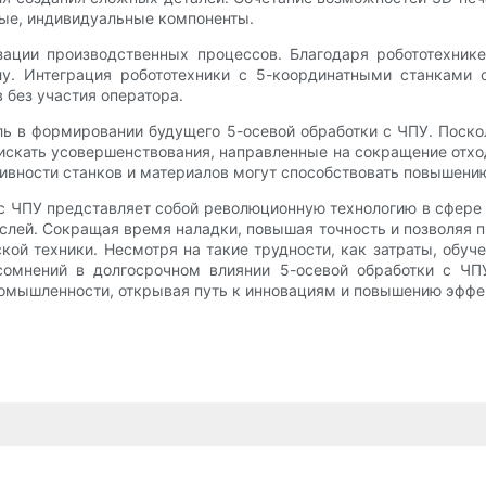
ные, индивидуальные компоненты.
зации производственных процессов. Благодаря робототехнике
илу. Интеграция робототехники с 5-координатными станками
 без участия оператора.
ль в формировании будущего 5-осевой обработки с ЧПУ. Поск
искать усовершенствования, направленные на сокращение отхо
ивности станков и материалов могут способствовать повышению
а с ЧПУ представляет собой революционную технологию в сфер
слей. Сокращая время наладки, повышая точность и позволяя п
ой техники. Несмотря на такие трудности, как затраты, обуч
сомнений в долгосрочном влиянии 5-осевой обработки с ЧПУ
ромышленности, открывая путь к инновациям и повышению эффе