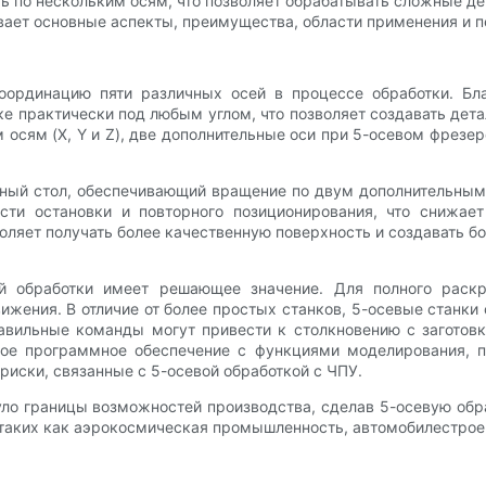
 по нескольким осям, что позволяет обрабатывать сложные дета
вает основные аспекты, преимущества, области применения и п
координацию пяти различных осей в процессе обработки. Б
е практически под любым углом, что позволяет создавать дета
осям (X, Y и Z), две дополнительные оси при 5-осевом фрезе
отный стол, обеспечивающий вращение по двум дополнительным
сти остановки и повторного позиционирования, что снижае
ляет получать более качественную поверхность и создавать бо
й обработки имеет решающее значение. Для полного раскр
ения. В отличие от более простых станков, 5-осевые станки 
авильные команды могут привести к столкновению с заготов
овое программное обеспечение с функциями моделирования, 
риски, связанные с 5-осевой обработкой с ЧПУ.
ло границы возможностей производства, сделав 5-осевую обр
аких как аэрокосмическая промышленность, автомобилестроен