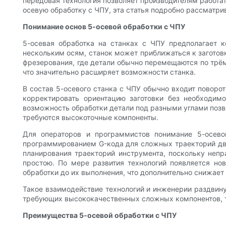
передовая технология позволяет производителям работать
осевую обработку с ЧПУ, эта статья подробно рассматри
Понимание основ 5-осевой обработки с ЧПУ
5-осевая обработка на станках с ЧПУ предполагает 
нескольким осям, станок может приближаться к заготовк
фрезерования, где детали обычно перемещаются по трём 
что значительно расширяет возможности станка.
В состав 5-осевого станка с ЧПУ обычно входит повор
корректировать ориентацию заготовки без необходимо
возможность обработки детали под разными углами позво
требуются высокоточные компоненты.
Для операторов и программистов понимание 5-осево
программированием G-кода для сложных траекторий движ
планирования траекторий инструмента, поскольку непр
простою. По мере развития технологий появляется н
обработки до их выполнения, что дополнительно снижает 
Такое взаимодействие технологий и инженерии раздвину
требующих высококачественных сложных компонентов, т
Преимущества 5-осевой обработки с ЧПУ