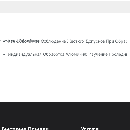
нически Обработанных Деталях: Решения В Области Проектиро
Как Обеспечить Соблюдение Жестких Допусков При Обрабо
о Производства
Индивидуальная Обработка Алюминия: Изучение Последних
Быстрые Ссылки
Услуги