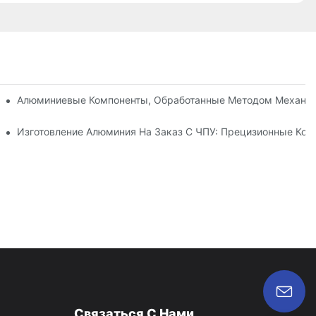
вания, Оснастки И Нанесения Покрытий.
тке Нержавеющей Стали (304 Против 316) На Станках С ЧПУ.
Алюминиевые Компоненты, Обработанные Методом Механич
 Инноваций В Отрасли
Изготовление Алюминия На Заказ С ЧПУ: Прецизионные Ко
Связаться С Нами