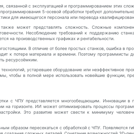
ия, связанной с эксплуатацией и программированием этих сл
программирования 5-осевой обработки требуют дополнительно
ктики для имеющегося персонала или перевода квалифицирован
 также может представлять сложность. Сложные компонен
лговечности. Несоблюдение требований к поддержанию стан
ется на производственных графиках и рентабельности.
огостоящими. В отличие от более простых станков, ошибка в п
водит к потере материала и времени. Поэтому программисты д
ыть ресурсоёмким.
 технологий, устаревшее оборудование или неэффективное пр
емы, чтобы в полной мере использовать новейшие функции, 
ботки с ЧПУ представляется многообещающим. Инновации в п
и на горизонте. ИИ может оптимизировать процессы програм
настройки. Это развитие может свести к минимуму челове
льным образом пересекаться с обработкой с ЧПУ. Появляются г
я создания сложных деталей. Сочетание возможностей 3D-печ