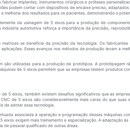
 fabricar implantes, instrumentos cirúrgicos e próteses personaliz
giões podem contar com dispositivos de encaixe preciso, adaptados à
a melhoria dos resultados para os pacientes, demonstrando o pote
temente da usinagem de 5 eixos para a produção de componentes 
indústria automotiva reforça a importância da precisão, reproduti
matrizes se beneficia da precisão da tecnologia. Os fabricantes
 aplicações. Esses avanços nos métodos de produção levam a melh
ão utilizadas para a produção de protótipos. A prototipagem rápid
 máquinas de 5 eixos permitem que as empresas testem produtos com
 de 5 eixos, também existem desafios significativos que as empre
nas CNC de 5 eixos são consideravelmente mais caras do que suas 
s de adotar essa tecnologia.
centuada associada à operação e programação dessas máquinas co
 eixos exigem mais treinamento e especialização. A adaptação às
ia de pessoal qualificado de outras áreas.