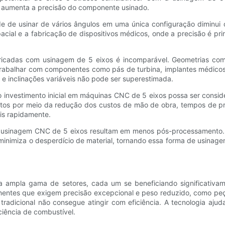
 aumenta a precisão do componente usinado.
 de usinar de vários ângulos em uma única configuração diminui o 
acial e a fabricação de dispositivos médicos, onde a precisão é pri
ricadas com usinagem de 5 eixos é incomparável. Geometrias com
o trabalhar com componentes como pás de turbina, implantes médi
 inclinações variáveis ​​não pode ser superestimada.
 o investimento inicial em máquinas CNC de 5 eixos possa ser consi
etos por meio da redução dos custos de mão de obra, tempos de pr
ais rapidamente.
m a usinagem CNC de 5 eixos resultam em menos pós-processament
inimiza o desperdício de material, tornando essa forma de usinag
mpla gama de setores, cada um se beneficiando significativamen
ponentes que exigem precisão excepcional e peso reduzido, como pe
radicional não consegue atingir com eficiência. A tecnologia a
iência de combustível.