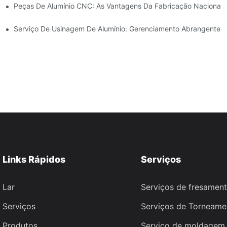
os De Mercado
Peças De Alumínio CNC: As Vantagens Da Fabricação Nacional
tomação Industrial
Serviço De Usinagem De Alumínio: Gerenciamento Abrangente D
Links Rápidos
Serviços
Lar
Serviços de fresamen
Serviços
Serviços de Torneam
Produtos
Serviço de moldagem 