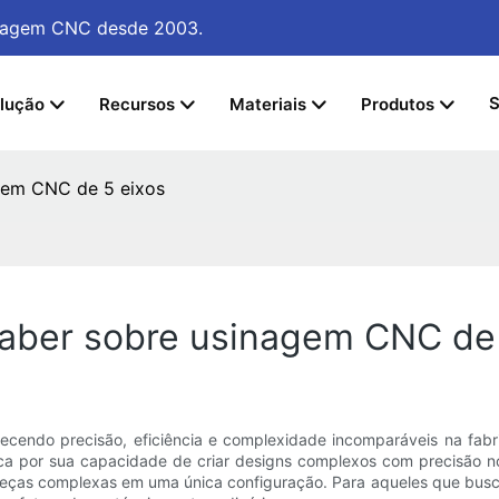
sinagem CNC
desde 2003.
S
lução
Recursos
Materiais
Produtos
agem CNC de 5 eixos
saber sobre usinagem CNC de 
endo precisão, eficiência e complexidade incomparáveis ​​na fabr
a por sua capacidade de criar designs complexos com precisão no
 peças complexas em uma única configuração. Para aqueles que bus