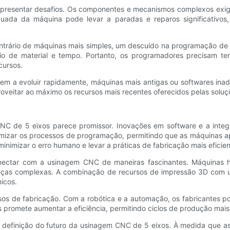
esentar desafios. Os componentes e mecanismos complexos exigem
quada da máquina pode levar a paradas e reparos significativo
ntrário de máquinas mais simples, um descuido na programação de
io de material e tempo. Portanto, os programadores precisam t
cursos.
nuem a evoluir rapidamente, máquinas mais antigas ou softwares i
roveitar ao máximo os recursos mais recentes oferecidos pelas soluç
C de 5 eixos parece promissor. Inovações em software e a integra
e otimizar os processos de programação, permitindo que as máquin
nimizar o erro humano e levar a práticas de fabricação mais eficien
nectar com a usinagem CNC de maneiras fascinantes. Máquinas hí
 peças complexas. A combinação de recursos de impressão 3D com
icos.
os de fabricação. Com a robótica e a automação, os fabricantes po
 promete aumentar a eficiência, permitindo ciclos de produção mai
definição do futuro da usinagem CNC de 5 eixos. À medida que as 