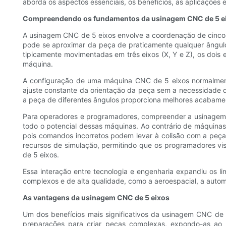
aborda os aspectos essenciais, os benefícios, as aplicações e
Compreendendo os fundamentos da usinagem CNC de 5 e
A usinagem CNC de 5 eixos envolve a coordenação de cinco e
pode se aproximar da peça de praticamente qualquer ângulo,
tipicamente movimentadas em três eixos (X, Y e Z), os dois 
máquina.
A configuração de uma máquina CNC de 5 eixos normalmente 
ajuste constante da orientação da peça sem a necessidade de
a peça de diferentes ângulos proporciona melhores acabament
Para operadores e programadores, compreender a usinagem d
todo o potencial dessas máquinas. Ao contrário de máquinas
pois comandos incorretos podem levar à colisão com a peça
recursos de simulação, permitindo que os programadores v
de 5 eixos.
Essa interação entre tecnologia e engenharia expandiu os l
complexos e de alta qualidade, como a aeroespacial, a autom
As vantagens da usinagem CNC de 5 eixos
Um dos benefícios mais significativos da usinagem CNC de
preparações para criar peças complexas, expondo-as ao 