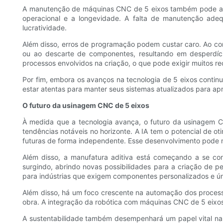
A manutenção de máquinas CNC de 5 eixos também pode apr
operacional e a longevidade. A falta de manutenção ade
lucratividade.
Além disso, erros de programação podem custar caro. Ao co
ou ao descarte de componentes, resultando em desperdíc
processos envolvidos na criação, o que pode exigir muitos re
Por fim, embora os avanços na tecnologia de 5 eixos conti
estar atentas para manter seus sistemas atualizados para ap
O futuro da usinagem CNC de 5 eixos
À medida que a tecnologia avança, o futuro da usinagem CN
tendências notáveis ​​no horizonte. A IA tem o potencial d
futuras de forma independente. Esse desenvolvimento pode mi
Além disso, a manufatura aditiva está começando a se co
surgindo, abrindo novas possibilidades para a criação de
para indústrias que exigem componentes personalizados e ún
Além disso, há um foco crescente na automação dos process
obra. A integração da robótica com máquinas CNC de 5 eixos
A sustentabilidade também desempenhará um papel vital na 