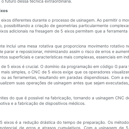
 o futuro dessa técnica extraordinária.
ixos
ixos diferentes durante o processo de usinagem. Ao permitir o mo
 possibilitando a criação de geometrias particularmente complexas
eixos adicionais na fresagem de 5 eixos permitem que a ferramenta
inclui uma mesa rotativa que proporciona movimento rotativo nos
 parar e reposicionar, minimizando assim o risco de erros e aument
os superficiais e características mais complexas, essenciais em in
e 5 eixos é crucial. O domínio da programação em código G para tr
 mais simples, o CNC de 5 eixos exige que os operadores visualize
 ou as ferramentas, resultando em paradas dispendiosas. Com a ev
isualizem suas operações de usinagem antes que sejam executadas,
imites do que é possível na fabricação, tornando a usinagem CNC 
otiva e a fabricação de dispositivos médicos.
 5 eixos é a redução drástica do tempo de preparação. Os métodos
potencial de erros e atrasos cumulativos. Com a usinagem de 5 