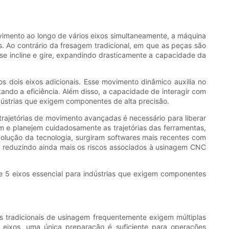
vimento ao longo de vários eixos simultaneamente, a máquina
. Ao contrário da fresagem tradicional, em que as peças são
 se incline e gire, expandindo drasticamente a capacidade da
 dois eixos adicionais. Esse movimento dinâmico auxilia no
ando a eficiência. Além disso, a capacidade de interagir com
dústrias que exigem componentes de alta precisão.
ajetórias de movimento avançadas é necessário para liberar
m e planejem cuidadosamente as trajetórias das ferramentas,
olução da tecnologia, surgiram softwares mais recentes com
 reduzindo ainda mais os riscos associados à usinagem CNC
de 5 eixos essencial para indústrias que exigem componentes
 tradicionais de usinagem frequentemente exigem múltiplas
eixos, uma única preparação é suficiente para operações