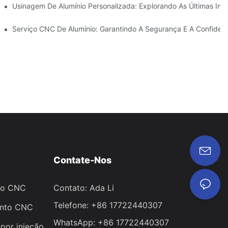
Usinagem De Alumínio Personalizada: Explorando As Últimas Ino
e Projetos
Serviço CNC De Alumínio: Garantindo A Segurança E A Confiden
Contate-Nos
to CNC
Contato: Ada Li
Telefone: +86 17722440307
ento CNC
WhatsApp: +86 17722440307
por injeção