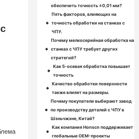
обеспечить точность ±0,01 мм?
Пять факторов, влияющих на
точность обработки на станках с
◆
 с
ЧПУ.
Почему мелкосерийная обработка на
станках с ЧПУ требует других
◆
стратегий?
Как 5-осевая обработка повышает
◆
точность
Качество обработки поверхности
◆
также влияет на размеры.
Почему покупатели выбирают завод
по производству деталей с ЧПУ в
◆
Шэньчжэне, Китай?
Как компания Honscn поддерживает
блема
◆
глобальные OEM-проекты