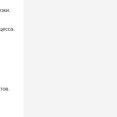
зки.
цесса.
тов.