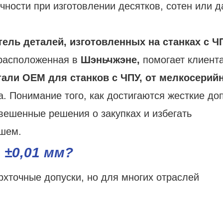
чности при изготовлении десятков, сотен или 
ель деталей, изготовленных на станках с Ч
асположенная в
Шэньчжэне,
помогает клиент
тали OEM для
станков с ЧПУ, от мелкосерий
. Понимание того, как достигаются жесткие доп
вешенные решения о закупках и избегать
йшем.
 ±0,01 мм?
рхточные допуски, но для многих отраслей