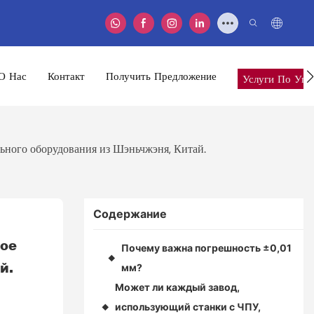
О Нас
Контакт
Получить Предложение
Услуги По Упа
льного оборудования из Шэньчжэня, Китай.
Содержание
ое 
Почему важна погрешность ±0,01
◆
й.
мм?
Может ли каждый завод,
использующий станки с ЧПУ,
◆