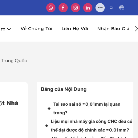
Về Chúng Tôi
Liên Hệ Với
Nhận Báo Giá
ẩm
, Trung Quốc
Bảng của Nội Dung
t Nhà 
Tại sao sai số ±0,01mm lại quan
◆
trọng?
Liệu mọi nhà máy gia công CNC đều có
◆
thể đạt được độ chính xác ±0.01mm?