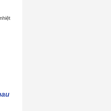
nhiệt
hau