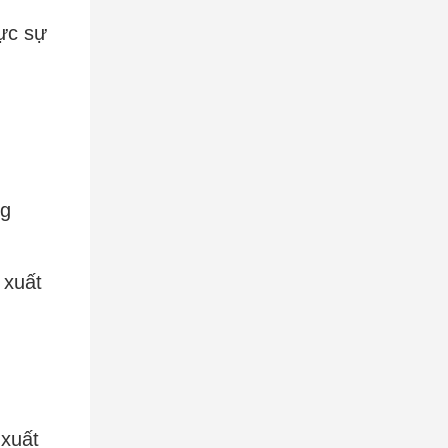
hực sự
ng
 xuất
 xuất