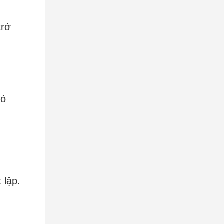
trở
hỏ
 lập.