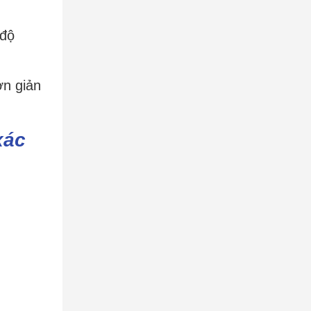
 độ
ơn giản
xác