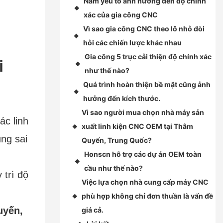
Năm yếu tố ảnh hưởng đến độ chính
◆
xác của gia công CNC
Vì sao gia công CNC theo lô nhỏ đòi
◆
hỏi các chiến lược khác nhau
Gia công 5 trục cải thiện độ chính xác
i
◆
như thế nào?
Quá trình hoàn thiện bề mặt cũng ảnh
◆
hưởng đến kích thước.
Vì sao người mua chọn nhà máy sản
ác linh
xuất linh kiện CNC OEM tại Thâm
◆
ng sai
Quyến, Trung Quốc?
Honscn hỗ trợ các dự án OEM toàn
◆
cầu như thế nào?
 trì độ
Việc lựa chọn nhà cung cấp máy CNC
phù hợp không chỉ đơn thuần là vấn đề
◆
yến,
giá cả.