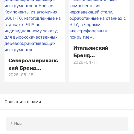
Для Паттеров,
Изготовленные На
Станках С ЧПУ: От
Прототипа До
Более Чем 5000
Серийных
Образцов.
Итальянский
Бренд
Североамериканс
Премиального
2026
04
11
Кий Бренд
Освещения ×
Деревообрабатыв
2026
05
15
Honscn.
Ающих
Высокоточные
Инструментов ×
Компоненты Из
Honscn.
Нержавеющей
Связаться с нами
Компоненты Из
Стали,
Алюминия 6061-
Обработанные На
T6,
Станках С ЧПУ, С
Имя
Изготовленные На
Черным