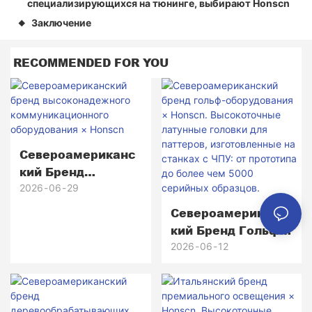
специализирующихся на тюнинге, выбирают Honscn
Заключение
◆
RECOMMENDED FOR YOU
Североамериканс
Кий Бренд
Высоконадежного
2026
06
29
Коммуникационно
Североамериканс
Го Оборудования ×
Кий Бренд Гольф-
Honscn
Оборудования ×
2026
06
12
Honscn.
Высокоточные
Латунные Головки