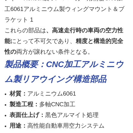
これらの部品は
、高速走行時の車両の空力性
能
にとって不可欠であり、
精度と構造的完全
性の
両方が譲れない条件となる。
製品概要：CNC加工アルミニウ
ム製リアウイング構造部品
材質：
アルミニウム6061
製造工程：
多軸CNC加工
表面仕上げ：
黒色アルマイト処理
用途：
高性能自動車用空力システム