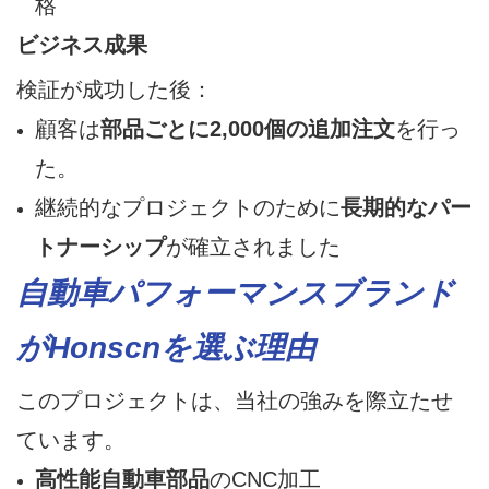
格
ビジネス成果
検証が成功した後：
顧客は
部品ごとに2,000個の追加注文
を行っ
た。
継続的なプロジェクトのために
長期的なパー
トナーシップ
が確立されました
自動車パフォーマンスブランド
がHonscnを選ぶ理由
このプロジェクトは、当社の強みを際立たせ
ています。
高性能自動車部品
のCNC加工