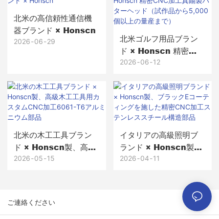
北米の高信頼性通信機
器ブランド × Honscn
北米ゴルフ用品ブラン
2026
06
29
ド × Honscn 精密
CNC加工真鍮製パター
2026
06
12
ヘッド（試作品から
5,000個以上の量産ま
で）
北米の木工工具ブラン
イタリアの高級照明ブ
ド × Honscn製、高級
ランド × Honscn製、
木工工具用カスタム
ブラックEコーティング
2026
05
15
2026
04
11
CNC加工6061-T6アル
を施した精密CNC加工
ミニウム部品
ステンレススチール構
造部品
ご連絡ください