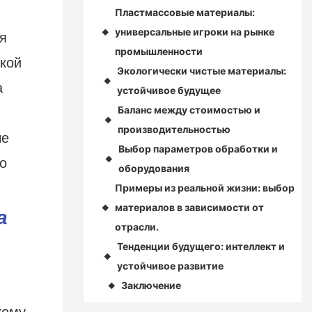
Пластмассовые материалы:
универсальные игроки на рынке
◆
я
промышленности
окой
Экологически чистые материалы:
◆
а
устойчивое будущее
Баланс между стоимостью и
◆
производительностью
ые
Выбор параметров обработки и
◆
о
оборудования
Примеры из реальной жизни: выбор
материалов в зависимости от
◆
а
отрасли.
Тенденции будущего: интеллект и
◆
устойчивое развитие
Заключение
◆
кому