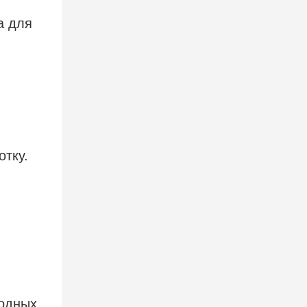
а для
отку.
годных