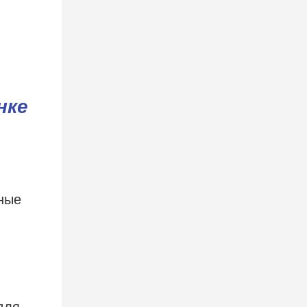
нке
нные
для