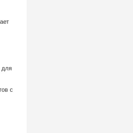
ает
 для
тов с