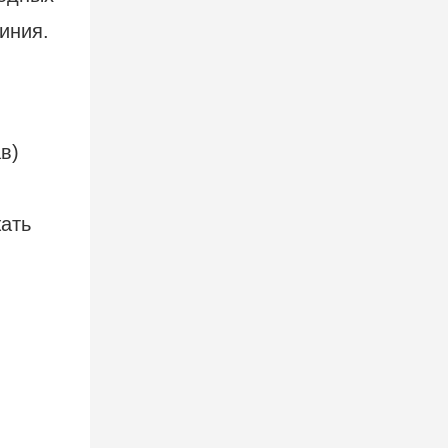
иния.
в)
жать