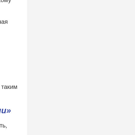
ная
 таким
ни»
ть,