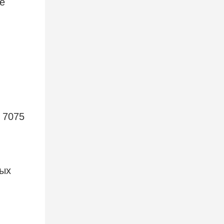
е
 7075
ных