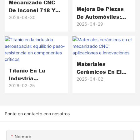
Mecanizado CNC
Mejora De Piezas
De Inconel 718 Y
De Automóviles:
Materiales
2026
04
30
¿Por Qué Fallan
2026
04
29
Avanzados: ¿Qué
Los Engranajes De
Lo Hace Difícil Y
Plástico Y Cómo
Por Qué Es
Mejoran El
Importante?
Rendimiento Las
Piezas Metálicas
Materiales
Titanio En La
Mecanizadas Por
Cerámicos En El
Industria
CNC?
Mecanizado CNC:
2025
04
02
Aeroespacial:
2026
02
25
Aplicaciones E
Equilibrio Peso-
Innovaciones
Resistencia En
Componentes
Ponte en contacto con nosotros
Críticos
Nombre