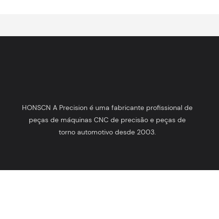
HONSCN A Precision é uma fabricante profissional de
peças de máquinas CNC de precisão e peças de
torno automotivo desde 2003.
Direitos autorais © 2025 HONSCN |
Política de Privacidade
do
Mapa do Site