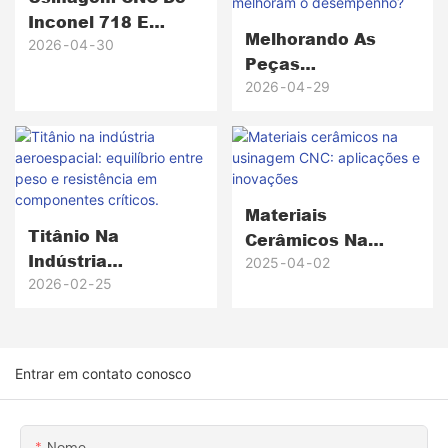
Inconel 718 E
Melhorando As
Materiais
2026
04
30
Peças
Avançados: O Que
Automotivas: Por
2026
04
29
A Torna Difícil — E
Que As
Por Que Isso
Engrenagens De
Importa
Plástico Falham E
Como As Peças De
Metal Usinadas Por
Materiais
Titânio Na
CNC Melhoram O
Cerâmicos Na
Indústria
Desempenho?
Usinagem CNC:
2025
04
02
Aeroespacial:
2026
02
25
Aplicações E
Equilíbrio Entre
Inovações
Peso E Resistência
Em Componentes
Entrar em contato conosco
Críticos.
Nome