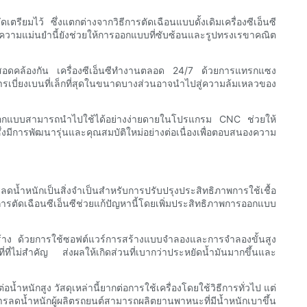
เตรียมไว้ ซึ่งแตกต่างจากวิธีการตัดเฉือนแบบดั้งเดิมเครื่องซีเอ็นซี
จไว้ ความแม่นยำนี้ยังช่วยให้การออกแบบที่ซับซ้อนและรูปทรงเรขาคณิต
าพสอดคล้องกัน เครื่องซีเอ็นซีทำงานตลอด 24/7 ด้วยการแทรกแซง
่การเบี่ยงเบนที่เล็กที่สุดในขนาดบางส่วนอาจนำไปสู่ความล้มเหลวของ
ารออกแบบสามารถนำไปใช้ได้อย่างง่ายดายในโปรแกรม CNC ช่วยให้
ีการพัฒนารุ่นและคุณสมบัติใหม่อย่างต่อเนื่องเพื่อตอบสนองความ
้ำหนักเป็นสิ่งจำเป็นสำหรับการปรับปรุงประสิทธิภาพการใช้เชื้อ
ตัดเฉือนซีเอ็นซีช่วยแก้ปัญหานี้โดยเพิ่มประสิทธิภาพการออกแบบ
งสร้าง ด้วยการใช้ซอฟต์แวร์การสร้างแบบจำลองและการจำลองขั้นสูง
่ที่ไม่สำคัญ ส่งผลให้เกิดส่วนที่เบากว่าประหยัดน้ำมันมากขึ้นและ
ำหนักสูง วัสดุเหล่านี้ยากต่อการใช้เครื่องโดยใช้วิธีการทั่วไป แต่
ลดน้ำหนักผู้ผลิตรถยนต์สามารถผลิตยานพาหนะที่มีน้ำหนักเบาขึ้น