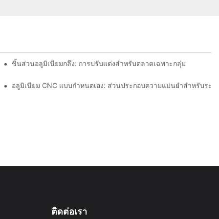
ยเครื่อง CNC จากสแตนเลส (304 เทียบกับ 316)
ชิ้นส่วนอลูมิเนียมกลึง: การปรับแต่งสำหรับตลาดเฉพาะกลุ่ม
มล่าสุด
อลูมิเนียม CNC แบบกำหนดเอง: ส่วนประกอบความแม่นยำสำหรับระบบ
ติดต่อเรา