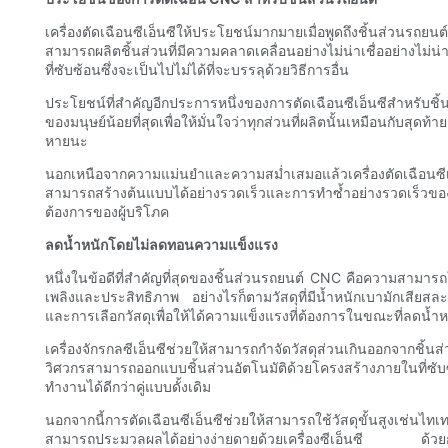
เครื่องตัดเฉือนซีเอ็นซีให้ประโยชน์มากมายเมื่อพูดถึงชิ้นส่วนรถยนต
สามารถผลิตชิ้นส่วนที่มีความคลาดเคลื่อนอย่างไม่น่าเชื่ออย่างไม่น
ที่ซับซ้อนซึ่งจะเป็นไปไม่ได้ที่จะบรรลุด้วยวิธีการอื่น
ประโยชน์ที่สำคัญอีกประการหนึ่งของการตัดเฉือนซีเอ็นซีสำหรั
ของมนุษย์น้อยที่สุดเพื่อให้มั่นใจว่าทุกส่วนที่ผลิตนั้นเหมือนกั
หายนะ
นอกเหนือจากความแม่นยำและความสม่ำเสมอแล้วเครื่องตัดเฉือนซ
สามารถสร้างต้นแบบได้อย่างรวดเร็วและการทำซ้ำอย่างรวดเร็วของ
ต้องการของผู้บริโภค
ลดน้ำหนักโดยไม่ลดทอนความแข็งแรง
หนึ่งในข้อดีที่สำคัญที่สุดของชิ้นส่วนรถยนต์ CNC คือความสาม
เพลิงและประสิทธิภาพ อย่างไรก็ตามวัสดุที่มีน้ำหนักเบามักเสี
และการเลือกวัสดุเพื่อให้ได้ความแข็งแรงที่ต้องการในขณะที่ลดน้ำหนั
เครื่องจักรกลซีเอ็นซีช่วยให้สามารถกำจัดวัสดุส่วนเกินออกจากช
วิศวกรสามารถออกแบบชิ้นส่วนอัตโนมัติด้วยโครงสร้างภายในที่ซับซ้
ทำงานได้ดีกว่าคู่แบบดั้งเดิม
นอกจากนี้การตัดเฉือนซีเอ็นซีช่วยให้สามารถใช้วัสดุขั้นสูงเช่นไทเ
สามารถประมวลผลได้อย่างง่ายดายด้วยเครื่องซีเอ็นซี ด้วยการใช