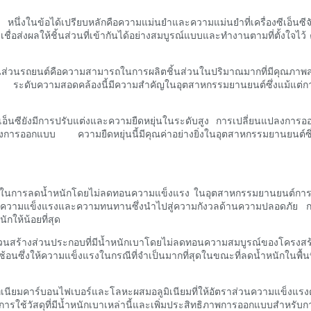
์ หนึ่งในข้อได้เปรียบหลักคือความแม่นยำและความแม่นยำที่เครื่องซีเอ็นซีจัด
่าเชื่อส่งผลให้ชิ้นส่วนที่เข้ากันได้อย่างสมบูรณ์แบบและทำงานตามที่ตั้งใ
บชิ้นส่วนรถยนต์คือความสามารถในการผลิตชิ้นส่วนในปริมาณมากที่มีคุณภ
บสุดท้าย ระดับความสอดคล้องนี้มีความสำคัญในอุตสาหกรรมยานยนต์ซึ่งแม้แต
ีเอ็นซียังมีการปรับแต่งและความยืดหยุ่นในระดับสูง การเปลี่ยนแปลงก
การออกแบบ ความยืดหยุ่นนี้มีคุณค่าอย่างยิ่งในอุตสาหกรรมยานยนต์ซึ่งม
ารถในการลดน้ำหนักโดยไม่ลดทอนความแข็งแรง ในอุตสาหกรรมยานยนต์การลดน
ยสละความแข็งแรงและความทนทานซึ่งนำไปสู่ความกังวลด้านความปลอดภัย การ
กให้น้อยที่สุด
ิ้นส่วนสร้างส่วนประกอบที่มีน้ำหนักเบาโดยไม่ลดทอนความสมบูรณ์ของโคร
อนซึ่งให้ความแข็งแรงในกรณีที่จำเป็นมากที่สุดในขณะที่ลดน้ำหนักในพื้นที
ทเนียมคาร์บอนไฟเบอร์และโลหะผสมอลูมิเนียมที่ให้อัตราส่วนความแข็งแรงต่อน้
้วัสดุที่มีน้ำหนักเบาเหล่านี้และเพิ่มประสิทธิภาพการออกแบบสำหรับการ