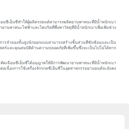
ซีเอ็นซีทำให้ผู้ผลิตรถยนต์สามารถผลิตยานพาหนะที่มีน้ำหนักเบา
านพาหนะไฟฟ้าและไฮบริดที่พึ่งพาวัสดุที่มีน้ำหนักเบาเพื่อเพิ่มช่วง
รจำลองขั้นสูงนักออกแบบสามารถสร้างชิ้นส่วนที่ซับซ้อนและเป็น
ตร์และคุณสมบัติด้านความปลอดภัยที่เพิ่มขึ้นซึ่งจะเป็นไปไม่ได้หาก
เฉือนซีเอ็นซีได้อนุญาตให้มีการพัฒนายานพาหนะที่มีน้ำหนักเบา
อเนื่องการใช้เครื่องจักรกลซีเอ็นซีในอุตสาหกรรมยานยนต์จะยังคง