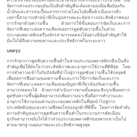
จัดการส่วนประกอบมันเป็นสิ่งสำคัญที่จะต้องสวมถุงมือเพื่อป้องกัน
น้ำมันและสารปนเปื้อนจากการถ่ายโอนไปยังพื้นผิวเนื่องจากสิ่ง
เหล่านี้สามารถทำหน้าที่เป็นอุปสรรคและขัดขวางประสิทธิภาพของ
การรักษาด้วยความชื้น ด้วยการใช้ขั้นตอนการจัดเก็บและการ
จัดการที่เหมาะสมความเสี่ยงของการดูดซับความชื้นในส่วน
ประกอบพลาสติกเครื่องจักรสามารถลดลงได้อย่างมีนัยสำคัญทำให้
มั่นใจได้ถึงความทนทานและประสิทธิภาพในระยะยาว
บทสรุป
การรักษาการดูดซับความชื้นต่ำในส่วนประกอบพลาสติกกลึงเป็นสิ่ง
สำคัญเพื่อให้มั่นใจว่าประสิทธิภาพและอายุการใช้งานที่ดีที่สุด โดย
การทำความเข้าใจกับปัจจัยที่นำไปสู่การดูดซับความชื้นใช้กลยุทธ์
เพื่อลดการซึมผ่านของความชื้นและการใช้การจัดเก็บและการ
จัดการที่เหมาะสมความเสี่ยงของปัญหาที่เกี่ยวข้องกับความชื้น
สามารถลดลงได้ ด้วยการดำเนินการตามขั้นตอนเชิงรุกเพื่อลดการ
ดูดซับความชื้นผู้ผลิตสามารถเพิ่มความน่าเชื่อถือการทำงานและ
อายุการใช้งานของส่วนประกอบพลาสติกในที่สุดนำไปสู่การ
ประหยัดต้นทุนและความพึงพอใจของลูกค้าที่ดีขึ้น โดยการจัดลำดับ
ความสำคัญของการดูดซับความชื้นต่ำในกระบวนการตัดเฉือน
ธุรกิจสามารถมั่นใจได้ว่าส่วนประกอบพลาสติกของพวกเขาเป็นไป
ตามมาตรฐานคุณภาพและประสิทธิภาพสูงสุด