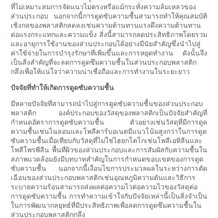
ที่ไม่เหมาะสมการจัดแนวไม่ตรงหรือแม้กระทั่งความล้มเหลวของ
ส่วนประกอบ นอกจากนี้การดูดซับความชื้นสามารถทำให้คุณสมบัติ
เชิงกลของพลาสติกลดลงเช่นความต้านทานแรงดึงความต้านทาน
ต่อแรงกระแทกและความแข็ง สิ่งนี้สามารถลดประสิทธิภาพโดยรวม
และอายุการใช้งานของส่วนประกอบได้อย่างมีนัยสำคัญซึ่งนำไปสู่
ค่าใช้จ่ายในการบำรุงรักษาที่เพิ่มขึ้นและการหยุดทำงาน ดังนั้นจึง
เป็นสิ่งสำคัญที่จะลดการดูดซึมความชื้นในส่วนประกอบพลาสติก
กลึงเพื่อให้แน่ใจว่าความน่าเชื่อถือและการทำงานในระยะยาว
ปัจจัยที่ทำให้เกิดการดูดซับความชื้น
มีหลายปัจจัยที่สามารถนำไปสู่การดูดซับความชื้นของส่วนประกอบ
พลาสติก องค์ประกอบของวัสดุของพลาสติกเป็นปัจจัยสำคัญที่
กำหนดอัตราการดูดซับความชื้น ตัวอย่างเช่นวัสดุที่มีการดูด
ความชื้นเช่นไนลอนและโพลีคาร์บอเนตมีแนวโน้มสูงกว่าในการดูด
ซับความชื้นเมื่อเทียบกับวัสดุที่ไม่ใช่ไฮยกโตโกเช่นโพลีเอทิลีนและ
โพลีโพรพีลีน พื้นที่ผิวของส่วนประกอบและการสัมผัสกับความชื้นใน
สภาพแวดล้อมยังมีบทบาทสำคัญในการกำหนดขอบเขตของการดูด
ซับความชื้น นอกจากนี้เงื่อนไขการประมวลผลในระหว่างการตัด
เฉือนของส่วนประกอบพลาสติกเช่นอุณหภูมิความดันและวิธีการ
ระบายความร้อนสามารถส่งผลต่อความไวต่อความไวของวัสดุต่อ
การดูดซับความชื้น การทำความเข้าใจกับปัจจัยเหล่านี้เป็นสิ่งจำเป็น
ในการพัฒนากลยุทธ์ที่มีประสิทธิภาพเพื่อลดการดูดซึมความชื้นใน
ส่วนประกอบพลาสติกกลึง