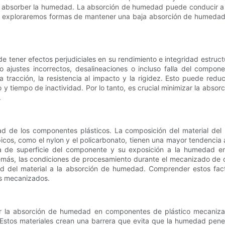
 absorber la humedad. La absorción de humedad puede conducir a
ulo, exploraremos formas de mantener una baja absorción de humeda
tener efectos perjudiciales en su rendimiento e integridad estruc
 ajustes incorrectos, desalineaciones o incluso falla del compon
tracción, la resistencia al impacto y la rigidez. Esto puede reduci
y tiempo de inactividad. Por lo tanto, es crucial minimizar la ab
.
d de los componentes plásticos. La composición del material del p
icos, como el nylon y el policarbonato, tienen una mayor tendenci
área de superficie del componente y su exposición a la humedad 
más, las condiciones de procesamiento durante el mecanizado de co
dad del material a la absorción de humedad. Comprender estos facto
os mecanizados.
r la absorción de humedad en componentes de plástico mecanizado
tos materiales crean una barrera que evita que la humedad penetr