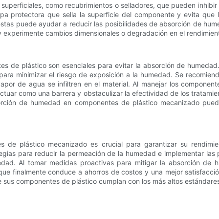
uperficiales, como recubrimientos o selladores, que pueden inhibir 
pa protectora que sella la superficie del componente y evita que 
estas puede ayudar a reducir las posibilidades de absorción de hume
experimente cambios dimensionales o degradación en el rendimien
es de plástico son esenciales para evitar la absorción de humeda
para minimizar el riesgo de exposición a la humedad. Se recomien
por de agua se infiltren en el material. Al manejar los component
actuar como una barrera y obstaculizar la efectividad de los tratami
rción de humedad en componentes de plástico mecanizado puede r
de plástico mecanizado es crucial para garantizar su rendimien
tegias para reducir la permeación de la humedad e implementar la
dad. Al tomar medidas proactivas para mitigar la absorción de hu
 que finalmente conduce a ahorros de costos y una mejor satisfacció
sus componentes de plástico cumplan con los más altos estándares