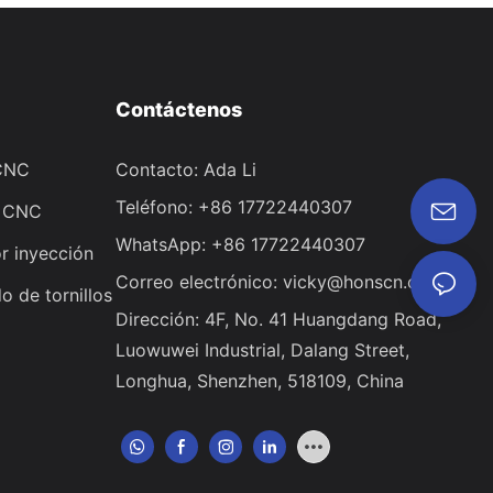
Contáctenos
 CNC
Contacto: Ada Li
Teléfono: +86 17722440307
o CNC
WhatsApp: +86 17722440307
r inyección
Correo electrónico:
vicky@honscn.com
o de tornillos
Dirección: 4F, ​​No. 41 Huangdang Road,
Luowuwei Industrial, Dalang Street,
Longhua, Shenzhen, 518109, China