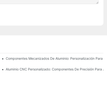
to.
Acero Inoxidable (304 Vs 316)
Componentes Mecanizados De Aluminio: Personalización Para 
vaciones De La Industria
Aluminio CNC Personalizado: Componentes De Precisión Para Aut