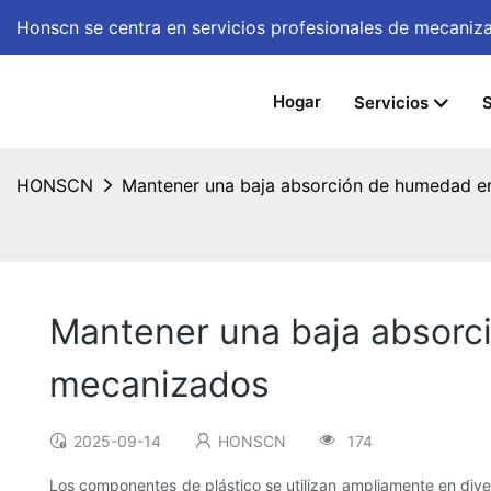
Honscn se centra en servicios profesionales de mecan
Hogar
Servicios
S
HONSCN
Mantener una baja absorción de humedad e
Mantener una baja absorc
mecanizados
2025-09-14
HONSCN
174
Los componentes de plástico se utilizan ampliamente en diver