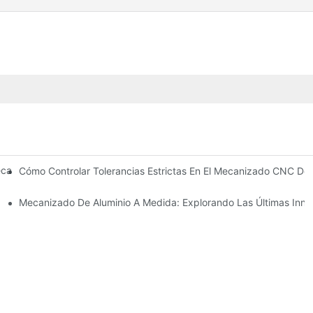
canizadas De Precisión: Diseño, Utillaje Y Soluciones De Recubrimien
Cómo Controlar Tolerancias Estrictas En El Mecanizado CNC De 
al
Mecanizado De Aluminio A Medida: Explorando Las Últimas Inno