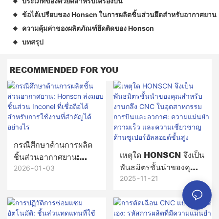
ประเภทของตัวยึดสำหรับเครื่องบิน
◆
ข้อได้เปรียบของ Honscn ในการผลิตชิ้นส่วนยึดสำหรับอากาศยาน
◆
ความคุ้มค่าของผลิตภัณฑ์ยึดติดของ Honscn
◆
บทสรุป
◆
RECOMMENDED FOR YOU
กรณีศึกษาด้านการผลิต
เหตุใด HONSCN จึงเป็น
ชิ้นส่วนอากาศยาน:
พันธมิตรชั้นนำของคุณ
Honscn ส่งมอบชิ้นส่วน
2026
01
03
สำหรับงานกลึง CNC ใน
2025
11
21
Inconel ที่เชื่อถือได้
อุตสาหกรรมการบินและ
สำหรับการใช้งานที่
อวกาศ: ความแม่นยำ
สำคัญได้อย่างไร
ความเร็ว และความ