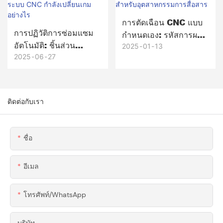
เชี่ยวชาญด้านซูเปอร์
อัลลอยด์ขั้นสูง
การตัดเฉือน CNC แบบ
การปฏิวัติการซ่อมแซม
กำหนดเอง: รหัสการผลิต
อัตโนมัติ: ชิ้นส่วน
ที่มีความแม่นยำสำหรับ
2025
01
13
ทดแทนที่ใช้ระบบ CNC
2025
06
27
อุตสาหกรรมการสื่อสาร
กำลังเปลี่ยนเกมอย่างไร
ติดต่อกับเรา
ชื่อ
อีเมล
โทรศัพท์/WhatsApp
บริษัท