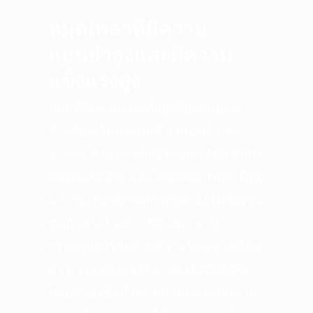
หมุดเพลาที่มีความ
แม่นยำสูงและมีความ
แข็งแรงสูง
หมุดที่มีความแม่นยำสูงที่ออกแบบมา
สำหรับอิเล็กทรอนิกส์ ยานยนต์ และ
อวกาศ ทำจากเหล็กอัลลอยด์ AISI 4140
สแตนเลส 316 และโลหะผสมไททาเนียม
และรองรับขนาดที่กำหนดเอง (เส้นผ่าน
ศูนย์กลาง 1 มม. - 50 มม.) ผ่าน
กระบวนการอบด้วยความร้อน + เคลือบ
ผิว ความแข็งแรงดึงอยู่ที่ ≥1,200MPa
ตอบสนองข้อกำหนดด้านความทนทาน