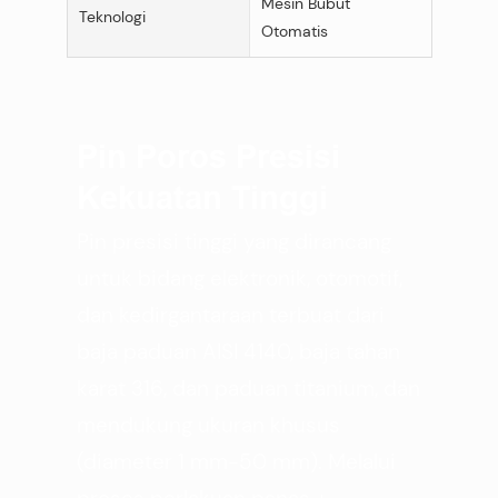
Mesin Bubut
Teknologi
Otomatis
Pin Poros Presisi
Kekuatan Tinggi
Pin presisi tinggi yang dirancang
untuk bidang elektronik, otomotif,
dan kedirgantaraan terbuat dari
baja paduan AISI 4140, baja tahan
karat 316, dan paduan titanium, dan
mendukung ukuran khusus
(diameter 1 mm-50 mm). Melalui