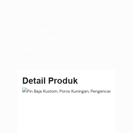
proses perlakuan panas +
pelapisan permukaan, kekuatan
tariknya ≥1200MPa, memenuhi
persyaratan daya tahan dan
stabilitas dalam kondisi kerja
ekstrem.
Detail Produk