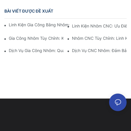
BÀI VIẾT ĐƯỢC ĐỀ XUẤT
Linh Kiện Gia Công Bằng Nhôm: Tùy Chỉnh Cho Thị Trường Ngá
Linh Kiện Nhôm CNC: Ưu Điểm
Gia Công Nhôm Tùy Chỉnh: Khám Phá Những Đổi Mới Mới Nhất
Nhôm CNC Tùy Chỉnh: Linh Ki
Dịch Vụ Gia Công Nhôm: Quản Lý Dự Án Toàn Diện
Dịch Vụ CNC Nhôm: Đảm Bảo A