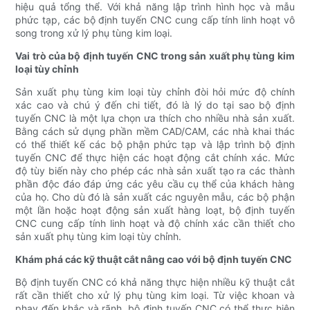
hiệu quả tổng thể. Với khả năng lập trình hình học và mẫu
phức tạp, các bộ định tuyến CNC cung cấp tính linh hoạt vô
song trong xử lý phụ tùng kim loại.
Vai trò của bộ định tuyến CNC trong sản xuất phụ tùng kim
loại tùy chỉnh
Sản xuất phụ tùng kim loại tùy chỉnh đòi hỏi mức độ chính
xác cao và chú ý đến chi tiết, đó là lý do tại sao bộ định
tuyến CNC là một lựa chọn ưa thích cho nhiều nhà sản xuất.
Bằng cách sử dụng phần mềm CAD/CAM, các nhà khai thác
có thể thiết kế các bộ phận phức tạp và lập trình bộ định
tuyến CNC để thực hiện các hoạt động cắt chính xác. Mức
độ tùy biến này cho phép các nhà sản xuất tạo ra các thành
phần độc đáo đáp ứng các yêu cầu cụ thể của khách hàng
của họ. Cho dù đó là sản xuất các nguyên mẫu, các bộ phận
một lần hoặc hoạt động sản xuất hàng loạt, bộ định tuyến
CNC cung cấp tính linh hoạt và độ chính xác cần thiết cho
sản xuất phụ tùng kim loại tùy chỉnh.
Khám phá các kỹ thuật cắt nâng cao với bộ định tuyến CNC
Bộ định tuyến CNC có khả năng thực hiện nhiều kỹ thuật cắt
rất cần thiết cho xử lý phụ tùng kim loại. Từ việc khoan và
phay đến khắc và rãnh, bộ định tuyến CNC có thể thực hiện