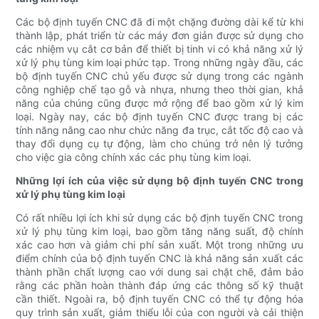
Các bộ định tuyến CNC đã đi một chặng đường dài kể từ khi
thành lập, phát triển từ các máy đơn giản được sử dụng cho
các nhiệm vụ cắt cơ bản để thiết bị tinh vi có khả năng xử lý
xử lý phụ tùng kim loại phức tạp. Trong những ngày đầu, các
bộ định tuyến CNC chủ yếu được sử dụng trong các ngành
công nghiệp chế tạo gỗ và nhựa, nhưng theo thời gian, khả
năng của chúng cũng được mở rộng để bao gồm xử lý kim
loại. Ngày nay, các bộ định tuyến CNC được trang bị các
tính năng nâng cao như chức năng đa trục, cắt tốc độ cao và
thay đổi dụng cụ tự động, làm cho chúng trở nên lý tưởng
cho việc gia công chính xác các phụ tùng kim loại.
Những lợi ích của việc sử dụng bộ định tuyến CNC trong
xử lý phụ tùng kim loại
Có rất nhiều lợi ích khi sử dụng các bộ định tuyến CNC trong
xử lý phụ tùng kim loại, bao gồm tăng năng suất, độ chính
xác cao hơn và giảm chi phí sản xuất. Một trong những ưu
điểm chính của bộ định tuyến CNC là khả năng sản xuất các
thành phần chất lượng cao với dung sai chặt chẽ, đảm bảo
rằng các phần hoàn thành đáp ứng các thông số kỹ thuật
cần thiết. Ngoài ra, bộ định tuyến CNC có thể tự động hóa
quy trình sản xuất, giảm thiểu lỗi của con người và cải thiện