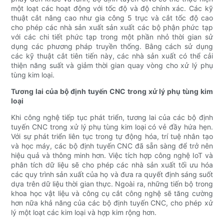
một loạt các hoạt động với tốc độ và độ chính xác. Các kỹ
thuật cắt nâng cao như gia công 5 trục và cắt tốc độ cao
cho phép các nhà sản xuất sản xuất các bộ phận phức tạp
với các chi tiết phức tạp trong một phần nhỏ thời gian sử
dụng các phương pháp truyền thống. Bằng cách sử dụng
các kỹ thuật cắt tiên tiến này, các nhà sản xuất có thể cải
thiện năng suất và giảm thời gian quay vòng cho xử lý phụ
tùng kim loại.
Tương lai của bộ định tuyến CNC trong xử lý phụ tùng kim
loại
Khi công nghệ tiếp tục phát triển, tương lai của các bộ định
tuyến CNC trong xử lý phụ tùng kim loại có vẻ đầy hứa hẹn.
Với sự phát triển liên tục trong tự động hóa, trí tuệ nhân tạo
và học máy, các bộ định tuyến CNC đã sẵn sàng để trở nên
hiệu quả và thông minh hơn. Việc tích hợp công nghệ IoT và
phân tích dữ liệu sẽ cho phép các nhà sản xuất tối ưu hóa
các quy trình sản xuất của họ và đưa ra quyết định sáng suốt
dựa trên dữ liệu thời gian thực. Ngoài ra, những tiến bộ trong
khoa học vật liệu và công cụ cắt công nghệ sẽ tăng cường
hơn nữa khả năng của các bộ định tuyến CNC, cho phép xử
lý một loạt các kim loại và hợp kim rộng hơn.