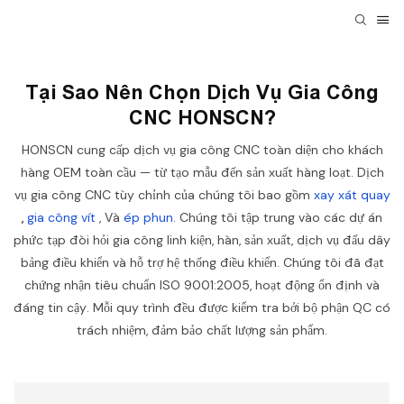
Tại Sao Nên Chọn Dịch Vụ Gia Công
CNC HONSCN?
HONSCN cung cấp
dịch vụ gia công CNC
toàn diện cho khách
hàng OEM toàn cầu — từ tạo mẫu đến sản xuất hàng loạt. Dịch
vụ gia công CNC tùy chỉnh của chúng tôi bao gồm
xay xát
quay
,
gia công vít
, Và
ép phun
.
Chúng tôi tập trung vào các dự án
phức tạp đòi hỏi gia công linh kiện, hàn, sản xuất, dịch vụ đấu dây
bảng điều khiển và hỗ trợ hệ thống điều khiển.
Chúng tôi đã đạt
chứng nhận tiêu chuẩn ISO 9001:2005, hoạt động ổn định và
đáng tin cậy. Mỗi quy trình đều được kiểm tra bởi bộ phận QC có
trách nhiệm, đảm bảo chất lượng sản phẩm.