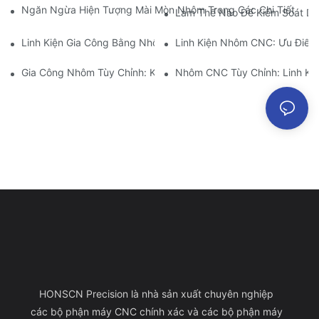
Ngăn Ngừa Hiện Tượng Mài Mòn Nhôm Trong Các Chi Tiết Gia C
Làm Thế Nào Để Kiểm Soát Dun
Linh Kiện Gia Công Bằng Nhôm: Tùy Chỉnh Cho Thị Trường Ngá
Linh Kiện Nhôm CNC: Ưu Điểm
Gia Công Nhôm Tùy Chỉnh: Khám Phá Những Đổi Mới Mới Nhất
Nhôm CNC Tùy Chỉnh: Linh Ki
HONSCN Precision là nhà sản xuất chuyên nghiệp
các bộ phận máy CNC chính xác và các bộ phận máy