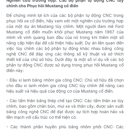
Nghiên cứu trường hợp: Các bộ phận tự động CNC tùy
chỉnh cho Phục hồi Mustang cổ điển
Để chứng minh lợi ích của các bộ phận tự động CNC trong
phục hồi xe cổ điển, hãy xem xét một nghiên cứu trường hợp
của một dự án Mustang tùy chỉnh. Một người đam mê Ford
Mustang cổ điển muốn khôi phục Mustang năm 1967 của
mình về vinh quang ban đầu của nó trong khi thêm một số
nâng cấp hiện đại để cải thiện hiệu suất. Dự án liên quan đến
việc tùy chỉnh các bộ phận tự động khác nhau bằng công
nghệ CNC để đáp ứng các thông số kỹ thuật và sở thích
thiết kế của chủ sở hữu. Dưới đây là một số ví dụ về các bộ
phận tự động CNC được sử dụng trong phục hồi Mustang cổ
điển này:
- Đầu xi lanh bằng nhôm gia công CNC: Chủ sở hữu đã chọn
cho đầu xi lanh nhôm gia công CNC tùy chỉnh để nâng cao
hiệu suất và hiệu quả của động cơ của Mustang cổ điển.
- Các tấm thân bằng thép chế tạo CNC: Các tấm thân xe tùy
chỉnh, bao gồm chắn bùn, mui xe và thân cây, được sản xuất
bằng công nghệ CNC để đạt được sự tích hợp hoàn hảo và
liền mạch với cấu trúc cơ thể hiện có.
- Các thành phần huyền phù bằng nhôm phôi CNC: Các