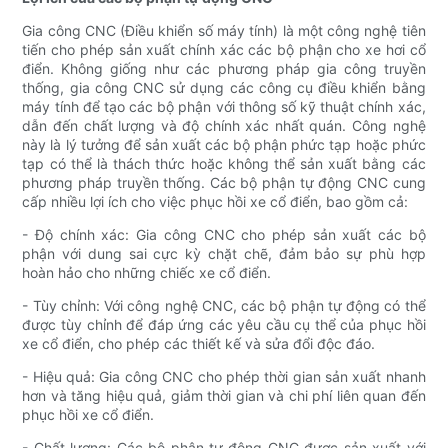
Gia công CNC (Điều khiển số máy tính) là một công nghệ tiên
tiến cho phép sản xuất chính xác các bộ phận cho xe hơi cổ
điển. Không giống như các phương pháp gia công truyền
thống, gia công CNC sử dụng các công cụ điều khiển bằng
máy tính để tạo các bộ phận với thông số kỹ thuật chính xác,
dẫn đến chất lượng và độ chính xác nhất quán. Công nghệ
này là lý tưởng để sản xuất các bộ phận phức tạp hoặc phức
tạp có thể là thách thức hoặc không thể sản xuất bằng các
phương pháp truyền thống. Các bộ phận tự động CNC cung
cấp nhiều lợi ích cho việc phục hồi xe cổ điển, bao gồm cả:
- Độ chính xác: Gia công CNC cho phép sản xuất các bộ
phận với dung sai cực kỳ chặt chẽ, đảm bảo sự phù hợp
hoàn hảo cho những chiếc xe cổ điển.
- Tùy chỉnh: Với công nghệ CNC, các bộ phận tự động có thể
được tùy chỉnh để đáp ứng các yêu cầu cụ thể của phục hồi
xe cổ điển, cho phép các thiết kế và sửa đổi độc đáo.
- Hiệu quả: Gia công CNC cho phép thời gian sản xuất nhanh
hơn và tăng hiệu quả, giảm thời gian và chi phí liên quan đến
phục hồi xe cổ điển.
- Chất lượng: Các bộ phận tự động CNC được sản xuất với