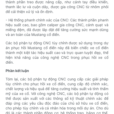
thành phần treo được nâng cấp, như cánh tay điều khiển,
thanh lắc lư và cuộn dây, được gia công CNC từ nhôm phôi
để cải thiện xử lý và ổn định.
- Hệ thống phanh chính xác của CNC: Các thành phần phanh
hiệu suất cao, bao gồm caliper gia công CNC, cánh quạt và
miếng đệm, đã được lắp đặt để tăng cường sức mạnh dừng
và an toàn của Mustang cổ điển.
Các bộ phận tự động CNC tùy chỉnh được sử dụng trong dự
án phục hồi Mustang cổ điển này đã biến chiếc xe cổ điển
thành một kiệt tác hiệu suất cao và trực quan tuyệt đẹp, thể
hiện khả năng của công nghệ CNC trong phục hồi xe cổ
điển.
Phần kết luận
Tóm lại, các bộ phận tự động CNC cung cấp các giải pháp
tùy chỉnh cho phục hồi xe cổ điển, cung cấp độ chính xác,
chất lượng và hiệu quả để tăng cường hiệu suất và tính thẩm
mỹ của xe cổ. Với công nghệ CNC, các bộ phận tự động có
thể được sản xuất với các thông số kỹ thuật chính xác để
đáp ứng các yêu cầu độc đáo của chủ sở hữu xe cổ điển,
cho phép tùy chỉnh và cá nhân hóa trong mỗi dự án. Cho dù
đó là các thành phần động cơ, hệ thống treo, bảng cơ thể,