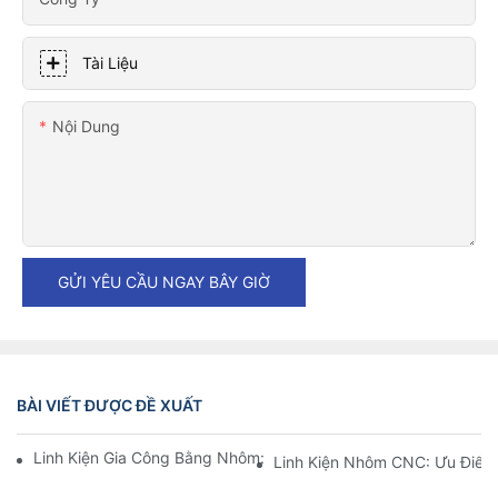
Tài Liệu
Nội Dung
GỬI YÊU CẦU NGAY BÂY GIỜ
BÀI VIẾT ĐƯỢC ĐỀ XUẤT
Linh Kiện Gia Công Bằng Nhôm: Tùy Chỉnh Cho Thị Trường Ngá
Linh Kiện Nhôm CNC: Ưu Điểm