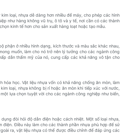
ư kim loại, nhựa dễ dàng hơn nhiều để máy, cho phép các hình
ệp như hàng không vũ trụ, ô tô và y tế, nơi cần có các thành
a chọn kinh tế hơn cho sản xuất hàng loạt hoặc tạo mẫu.
c bộ phận ở nhiều hình dạng, kích thước và màu sắc khác nhau,
mong muốn, làm cho nó trở nên lý tưởng cho các ngành công
c hấp dẫn thẩm mỹ của nó, cung cấp các khả năng vô tận cho
ch hóa học. Vật liệu nhựa vốn có khả năng chống ăn mòn, làm
im loại, nhựa không bị rỉ hoặc ăn mòn khi tiếp xúc với nước,
 một lựa chọn tuyệt vời cho các ngành công nghiệp như biển,
 dụng đòi hỏi độ dẫn điện hoặc cách nhiệt. Một số loại nhựa,
ần điện. Điều này làm cho các thành phần nhựa phù hợp để sử
 Ngoài ra, vật liệu nhựa có thể được điều chỉnh để đáp ứng các