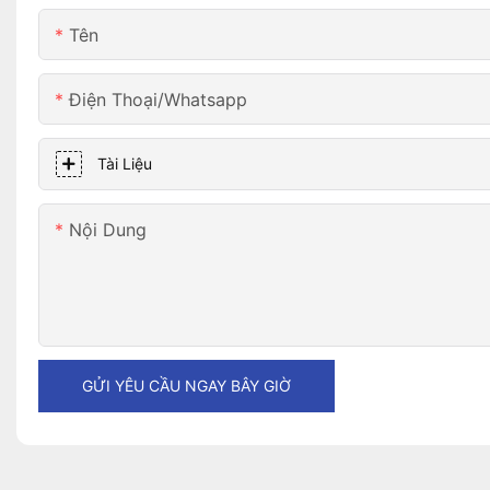
Tên
Điện Thoại/whatsapp
Tài Liệu
Nội Dung
GỬI YÊU CẦU NGAY BÂY GIỜ