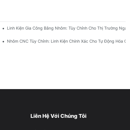
CNC Thép Không Gỉ (304 So Với 316)
Linh Kiện Gia Công Bằng Nhôm: Tùy Chỉnh Cho Thị Trường Ngác
 Của Ngành
Nhôm CNC Tùy Chỉnh: Linh Kiện Chính Xác Cho Tự Động Hóa C
Liên Hệ Với Chúng Tôi