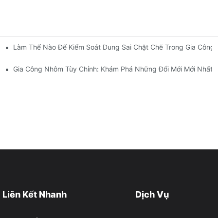
ông Chính Xác: Giải Pháp Thiết Kế, Dụng Cụ Và Lớp Phủ
Làm Thế Nào Để Kiểm Soát Dung Sai Chặt Chẽ Trong Gia Công 
Gia Công Nhôm Tùy Chỉnh: Khám Phá Những Đổi Mới Mới Nhất
Liên Kết Nhanh
Dịch Vụ