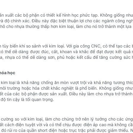
ản xuất các bộ phận có thiết kế hình học phức tạp. Không giống nh
à độ chính xác. Điều này đặc biệt thuận lợi cho các ngành công nghi
 thô cho nhựa thường thấp hơn kim loại, làm cho nó trở thành một lự
tùy biến khi so sánh với kim loại. Với gia công CNC, có thể tạo cá
ó thể dễ dàng được đúc, cắt, khoan và khắc để đạt được kết quả 
 ra, nhựa có thể dễ dàng sơn, phủ hoặc kết cấu để tăng cường sứ
 hóa học
im loại là khả năng chống ăn mòn vượt trội và khả năng tương thí
i trường hoặc hóa chất khắc nghiệt là phổ biến. Không giống như k
uất của các bộ phận được sản xuất. Điều này làm cho nhựa trở thành
ộ tin cậy là tối quan trọng.
 cường so với kim loại, làm cho chúng trở nên lý tưởng cho các ứng
ất cách điện tuyệt vời và có thể chịu được điện áp cao mà không c
ng đó rủi ro của quần short điện hoặc trục trặc phải được giảm thiểu.