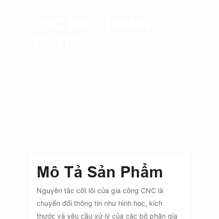
CNC MACHINING
PARTS
Honscn có hơn hai mươi năm kinh nghiệm gia
công cnc, chuyên gia công CNC, gia công các
bộ phận cơ khí phần cứng, xử lý các bộ phận
thiết bị tự động hóa, xử lý các bộ phận Robot, xử
lý các bộ phận UAV, xử lý các bộ phận xe đạp, xử
lý các bộ phận y tế, v.v.
Mô Tả Sản Phẩm
Nguyên tắc cốt lõi của gia công CNC là
chuyển đổi thông tin như hình học, kích
thước và yêu cầu xử lý của các bộ phận gia