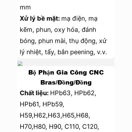
mm
Xử lý bề mặt:
mạ điện, mạ
kẽm, phun, oxy hóa, đánh
bóng, phun mài, thụ động, xử
lý nhiệt, tẩy, bắn peening, v.v.
Bộ Phận Gia Công CNC
Bras/Đồng/Đồng
Chất liệu:
HPb63, HPb62,
HPb61, HPb59,
H59,H62,H63,H65,H68,
H70,H80, H90, C110, C120,