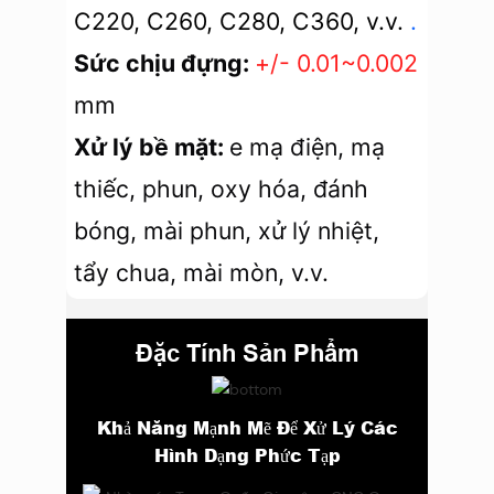
C220, C260, C280, C360, v.v.
.
Sức chịu đựng:
+/- 0.01~0.002
mm
Xử lý bề mặt:
e
mạ điện, mạ
thiếc, phun, oxy hóa, đánh
bóng, mài phun, xử lý nhiệt,
tẩy chua, mài mòn, v.v.
Đặc Tính Sản Phẩm
Khả Năng Mạnh Mẽ Để Xử Lý Các
Hình Dạng Phức Tạp