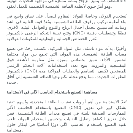
أداء النظام. كما يتميز الزجاج بمتانة ممتازة في مواجهة التحديات البيئية،
وهو أمرٌ حيوي لأنظمة الطاقة الشمسية المُصممة للعمل لعقود.
يُستخدم الفولاذ، وخاصةً الفولاذ المقاوم للصدأ، على نطاق واسع في
بناء أنظمة تركيب ورفوف الطاقة الشمسية. وتُعدّ قوته العالية في الشد
ومتانته أساسيتين لتحمل أحمال الرياح والثلوج والعوامل البيئية الأخرى.
وتتيح تقنية التحكم الرقمي بالكمبيوتر (CNC) قطعًا وتشطيبات دقيقة
تُعزز الخصائص الجمالية والوظيفية للمكونات الفولاذية.
وأخيرًا، بدأت مواد ناشئة، مثل المواد المركبة، تكتسب زخمًا في تصنيع
معدات الطاقة الشمسية. هذه المواد، التي تجمع بين مواد مختلفة
لتحسين الأداء، تتميز بخصائص مميزة مثل مقاومة الأشعة فوق
البنفسجية والمرونة. يتيح تعدد استخدامات آلات التحكم الرقمي
بالكمبيوتر (CNC) للمصنعين تكييف التصاميم والعمليات لمواكبة هذه
التطورات الجديدة، مما يدفع عجلة تكنولوجيا الطاقة الشمسية إلى آفاق
جديدة.
مساهمة التصنيع باستخدام الحاسب الآلي في الاستدامة
تُعدّ الاستدامة من أهم أولويات تقنيات الطاقة المتجددة، وتُسهم تقنية
التصنيع باستخدام الحاسب الآلي (CNC) بشكل كبير في تعزيز
الممارسات الصديقة للبيئة في تصنيع معدات الطاقة الشمسية. فمن
خلال تعزيز الكفاءة وتقليل النفايات وتحسين استخدام المواد، تلعب
تقنية التصنيع باستخدام الحاسب الآلي دورًا أساسيًا في ابتكار حلول
مستدامة.