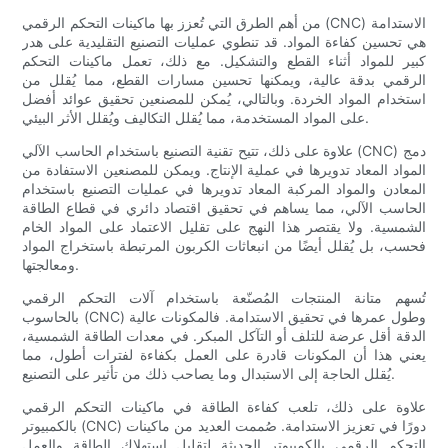
من أهم الطرق التي تُعزز بها ماكينات التحكم الرقمي (CNC) الاستدامة
هي تحسين كفاءة المواد. قد تنطوي عمليات التصنيع التقليدية على هدر
كبير للمواد أثناء القطع والتشكيل. مع ذلك، تعمل ماكينات التحكم
الرقمي بدقة عالية، ويمكنها تحسين مسارات القطع، مما يُقلل من
استخدام المواد الخردة. وبالتالي، يُمكن للمصنعين تحقيق عوائد أفضل
على المواد المستخدمة، مما يُقلل التكاليف ويُقلل الأثر البيئي.
علاوة على ذلك، تتيح تقنية التصنيع باستخدام الحاسب الآلي (CNC) دمج
المواد المعاد تدويرها في عملية الإنتاج. ويمكن للمصنعين الاستفادة من
المعادن والمواد المركبة المعاد تدويرها في عمليات التصنيع باستخدام
الحاسب الآلي، مما يساهم في تحقيق اقتصاد دائري في قطاع الطاقة
الشمسية. ولا يقتصر هذا النهج على تقليل الاعتماد على المواد الخام
فحسب، بل يُقلل أيضًا من انبعاثات الكربون المرتبطة باستخراج المواد
ومعالجتها.
تُسهم متانة المنتجات المُصنّعة باستخدام آلات التحكم الرقمي
بالحاسوب (CNC) وطول عمرها في تحقيق الاستدامة. فالمكونات عالية
الدقة أقل عرضة للتلف أو التآكل المبكر. في معدات الطاقة الشمسية،
يعني هذا أن المكونات قادرة على العمل بكفاءة لفترات أطول، مما
يُقلل الحاجة إلى الاستبدال وما يصاحب ذلك من تأثير على التصنيع.
علاوة على ذلك، تلعب كفاءة الطاقة في ماكينات التحكم الرقمي
بالكمبيوتر (CNC) دورًا في تعزيز الاستدامة. صُممت العديد من ماكينات
التحكم الرقمي بالكمبيوتر الحديثة لتقليل استهلاك الطاقة والعمل