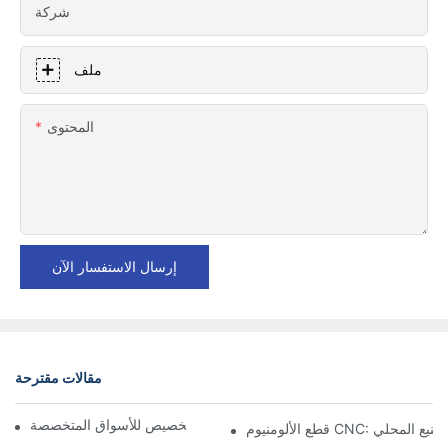
شركة
ملف
المحتوى
إرسال الاستفسار الآن
مقالات مقترحة
مكونات الألمنيوم المُشكَّلة: التخصيص للأسواق المتخصصة
CNC: مزايا التصنيع المحلي