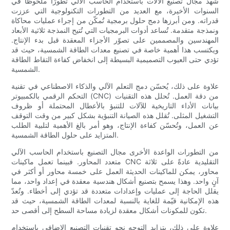
شهد مجال تصنيع الآلات باستخدام الحاسب الآلي تطورًا ملحوظًا في
السنوات الأخيرة، مع العديد من التطورات التكنولوجية التي عززت
قدراته. ومن أبرزها دمج حلول برمجية تُمكّن من إجراء عمليات محاكاة
ونمذجة متقدمة. تُساعد أدوات البرمجيات التي تُتيح النمذجة ثلاثية الأبعاد
المهندسين والمصممين على تصوّر الأجزاء المعقدة قبل بدء الإنتاج.
ويكتسب هذا أهمية خاصة في تصنيع معدات الطاقة الشمسية، حيث قد
تؤدي حتى العيوب التصميمية البسيطة إلى انخفاض كفاءة التقاط الطاقة
الشمسية.
علاوة على ذلك، يُحسّن دمج التعلم الآلي والذكاء الاصطناعي في تقنية
التحكم الرقمي بالكمبيوتر (CNC) من دقة العمل. تُحلل هذه التقنيات
بيانات الأداء التاريخية للآلات للتنبؤ بالأعطال المحتملة أو ظروف
التشغيل المثلى. تُقلل هذه الصيانة التنبؤية بشكل كبير من وقت التوقف
عن العمل، وتُحسّن كفاءة الإنتاج، وهو أمر بالغ الأهمية لتلبية الطلب
المتزايد على حلول الطاقة الشمسية.
من التطورات الواعدة الأخرى مجال التصنيع باستخدام الحاسب الآلي
متعدد المحاور. فبينما تعمل ماكينات CNC التقليدية عادةً على ثلاثة
محاور، يمكن للماكينات الحديثة العمل على خمسة محاور أو أكثر في
آنٍ واحد. وهذا يسمح بتصنيع أشكال هندسية معقدة في إعداد واحد، مما
يقلل الحاجة إلى عمليات وإعدادات متعددة قد تؤدي إلى أخطاء. وتُعدّ
هذه الإمكانية قيّمة للغاية بالنسبة لمعدات الطاقة الشمسية، حيث قد
تكون للمكونات أشكال معقدة لزيادة مساحة السطح إلى أقصى حد.
علاوة على ذلك، يتزايد التوجه نحو تقنيات التصنيع الإضافي باستخدام