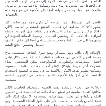
الخام والنقص المُحتمل في هذه المواد إلى صعوباتٍ تواجه المُصنّعين
في الحفاظ على مستويات إنتاج ثابتة. وسيكون بناء سلاسل توريد مرنة،
والبحث عن مواد ومصادر بديلة، أمرًا بالغ الأهمية في مواجهة هذه
التحديات.
بالنظر إلى المستقبل، من المرجح أن يكون دمج ممارسات أكثر
استدامة في عمليات التصنيع باستخدام الحاسب الآلي (CNC) محور
تركيز رئيسي. يمكن الاستفادة من تقنيات مثل إنترنت الأشياء (IoT)
لمراقبة أداء الآلات آنيًا، وتحسين العمليات، وتسهيل الصيانة التنبؤية. لن
يؤدي هذا إلى تعزيز الكفاءة فحسب، بل سيؤدي أيضًا إلى خفض تكاليف
التشغيل وتحسين النتائج البيئية.
بالإضافة إلى ذلك، ومع استمرار توسع سوق الطاقة الشمسية، تتاح
فرصة لتعزيز التعاون بين مختلف قطاعات الصناعة. فمن خلال تبادل
أفضل الممارسات والتطورات التكنولوجية، يمكن للمصنعين إنشاء
منظومة أكثر مرونةً وابتكارًا لإنتاج أحدث معدات الطاقة الشمسية.
وسيكون تطوير ثقافة الابتكار والاستدامة في عمليات التصنيع باستخدام
الحاسب الآلي أمرًا بالغ الأهمية للتقدم المستمر في تكنولوجيا الطاقة
الشمسية.
في الختام، رسّخت تقنية التصنيع باستخدام الحاسب الآلي (CNC)
مكانتها كتقنية أساسية في تصنيع معدات الطاقة الشمسية. فمن تحسين
الدقة والكفاءة إلى تعزيز الممارسات المستدامة، لا يمكن إنكار تأثير
تقنية التصنيع باستخدام الحاسب الآلي على حلول الطاقة الشمسية. ومع
استمرار التحديات، يحمل مستقبل تقنية التصنيع باستخدام الحاسب