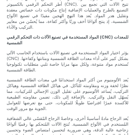
أطر التحكم الرقمي بالكمبيوتر (CNC). تتيح الآلات التي تجمع بين
التصنيع بالطرح والعمليات الإضافية إنتاج مكونات ذات خصائص معقدة
وتقليل هدر المواد. يُعد هذا النهج الهجين مفيدًا في تصنيع الألواح
الشمسية، إذ ينتج ألواحًا أخف وزنًا وأكثر كفاءة، مما يُحسّن من معايير
التركيب والأداء.
المواد المستخدمة في تصنيع الآلات ذات التحكم الرقمي (CNC) للمعدات
الشمسية
يؤثر اختيار المواد المستخدمة في تصنيع الآلات باستخدام الحاسب الآلي
(CNC) بشكل كبير على أداء معدات الطاقة الشمسية ومتانتها وكفاءتها.
تُستخدم مواد متنوعة، ولكل منها مزايا خاصة تلبي متطلبات تكنولوجيا
الطاقة الشمسية.
يُعد الألومنيوم من أكثر المواد استخدامًا في معدات الطاقة الشمسية
نظرًا لخفة وزنه ومقاومته للتآكل. في هياكل الطاقة الشمسية وهياكل
التركيب، يُساعد الألومنيوم على تقليل الوزن الإجمالي للتركيبات، مما
يُسهّل النقل والتركيب. بالإضافة إلى ذلك، تضمن مقاومته الطبيعية
للأكسدة عمرًا افتراضيًا طويلًا للمكونات، حتى مع تعرضها للعوامل
الجوية مع مرور الوقت.
يُعد الزجاج مادةً أساسيةً أخرى، وخاصةً الزجاج المُقسّى عالي الشفافية
المُستخدم في الألواح الشمسية. تُنتج الآلات المُتحكم بها رقميًا ألواحًا
زجاجية عالية الدقة، وهي ضرورية لتحسين امتصاص الضوء وتحسين