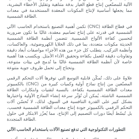
الآلية للمصنّعين إنتاج قطع الغيار بدقة متناهية وتقليل الأخطاء البشرية،
مما يجعلها أساسية لإنتاج المكونات المعقدة المستخدمة في معدات
الطاقة الشمسية.
تكمن أهمية التصنيع باستخدام الحاسب الآلي (CNC) في قطاع الطاقة
الشمسية في قدرته على إنتاج تصاميم معقدة، غالبًا ما تكون ضرورية
لتحسين كفاءة الألواح الشمسية. تتضمن أنظمة الطاقة الشمسية
الحديثة مكونات متعددة، بما في ذلك الخلايا الكهروضوئية، والعاكسات،
وأنظمة التركيب. يتطلب كل جزء من هذه الأجزاء مواصفات أبعاد دقيقة
وتفاوتات دقيقة للعمل بكفاءة وتحقيق الأداء الأمثل. ويكتسب هذا أهمية
خاصة لأن أنظمة الطاقة الشمسية غالبًا ما تُدمج في بيئات متنوعة،
وتحتاج إلى تحمل ظروف جوية متنوعة.
علاوةً على ذلك، تُمكّن قابلية التوسع التي توفرها آلات التحكم الرقمي
بالكمبيوتر (CNC) المصنّعين من إنتاج نماذج أولية وكميات كبيرة من
معدات الطاقة الشمسية بكفاءة. بالنسبة لتقنيات وابتكارات الطاقة
الشمسية الناشئة، يُمكن أن تُؤثّر سرعة إنشاء النماذج الأولية واختبارها
بشكل كبير على القدرة التنافسية في السوق. لذلك، لا تُحسّن آلات
التحكم الرقمي بالكمبيوتر جودة إنتاج معدات الطاقة الشمسية فحسب،
بل تُبسّط أيضًا دورات التصميم إلى الإنتاج، مما يُعزّز الابتكار في حلول
الطاقة المتجددة.
التطورات التكنولوجية التي تدفع تصنيع الآلات باستخدام الحاسب الآلي