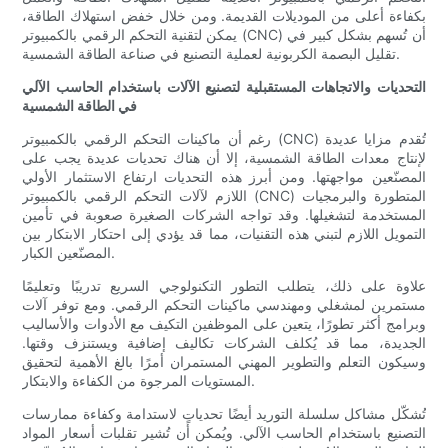
بكفاءة أعلى من الموديلات القديمة. ومن خلال خفض استهلاك الطاقة،
يمكن لتقنية التحكم الرقمي بالكمبيوتر (CNC) أن تُسهم بشكل كبير في
تقليل البصمة الكربونية لعملية التصنيع في صناعة الطاقة الشمسية.
التحديات والاتجاهات المستقبلية لتصنيع الآلات باستخدام الحاسب الآلي
في الطاقة الشمسية
رغم أن ماكينات التحكم الرقمي بالكمبيوتر (CNC) تُقدم مزايا عديدة
لإنتاج معدات الطاقة الشمسية، إلا أن هناك تحديات عديدة يجب على
المصنّعين مواجهتها. ومن أبرز هذه التحديات ارتفاع الاستثمار الأولي
اللازم لآلات التحكم الرقمي بالكمبيوتر (CNC) المتطورة والبرمجيات
المستخدمة لتشغيلها. وقد تواجه الشركات الصغيرة صعوبة في تأمين
التمويل اللازم لتبني هذه التقنيات، مما قد يؤدي إلى احتكار الابتكار بين
المصنّعين الكبار.
علاوة على ذلك، يتطلب التطور التكنولوجي السريع تدريبًا وتعليمًا
مستمرين لمشغلي ومهندسي ماكينات التحكم الرقمي. ومع توفر آلات
وبرامج أكثر تطورًا، يتعين على الموظفين التكيف مع الأدوات والأساليب
الجديدة، مما قد يُكلف الشركات تكاليف إضافية ويستنزف وقتها.
وسيكون التعلم والتطوير المهني المستمران أمرًا بالغ الأهمية لتحقيق
المستويات المرجوة من الكفاءة والابتكار.
تُشكّل مشاكل سلسلة التوريد أيضًا تحدياتٍ لاستدامة وكفاءة ممارسات
التصنيع باستخدام الحاسب الآلي. ويُمكن أن تُشير تقلبات أسعار المواد